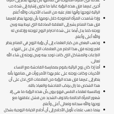
أخرى غيرها فإن هذه الرؤية غالبا ما تكون إشارة إلى شدة حب
الرائية لزوجها وأنها تغار عليه من النساء الأخريات والله أعلم.
وإذا شاهدت المرأة المتزوجة خلال نومها بأن زوجها ينظر لغيرها
فإن هذا المنام يشير إلى العلاقة الصادقة التي تربط بينه وبين
زوجته كما يدل أيضا على شدة احترام الزوج لزوجته وإخلاص له
والله أعلى وأعلم.
وذهب البعض من كبار العلماء إلى أن رؤية الزوج في المنام ينظر
لغير زوجته فإن هذا الحلم من العلامات التي تدل على انتهاء
النزاعات والمشاكل التي كانت توجد بينه وبين زوجته إن شاء الله
تعالى.
أما إذا كان زوج الرائية يقوم بممارسة الفاحشة مع النساء
الأخريات وكانت زوجته على علم بهذا الأمر ورأت في منامها بأنه
ينظر إلى غيرها فإن هذه الرؤية من العلامات التي تدل على أن
هذا الشخص ما زال يرتكب الفاحشة والعياذ بالله.
وبالنسبة لعلماء النفس فهو يرون بأن هذه الرؤية ما هي إلا
شعور المرأة الحالمة بالخوف الشديد من فشل علاقتها مع
زوجها والله سبحانه وتعالى أعلى وأعلم.
بينما ذهب علماء تأويل الأحلام إلى أن أحلام الخيانة الزوجية بشكل