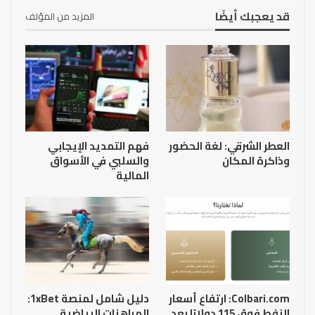
قد يعجبك أيضًا
المزيد من المؤلف
العطر الشرقي: لغة الحضور
فهم التمديد الإيجابي
وذاكرة المكان
والسلبي في الأسواق
المالية
Colbari.com: ارتفاع أسعار
دليل شامل لمنصة 1xBet:
النفط فوق 115 دولارًا بعد
المراهنات الرياضية