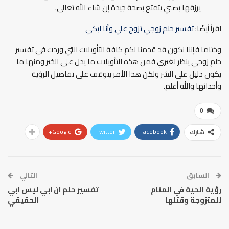
يرزقها بصبي يتمتع بصحة جيدة إن شاء الله تعالى.
اقرأ أيضًا:
تفسير حلم زوجي تزوج علي وأنا ابكي
وختاما فإننا نكون قد قدمنا لكم كافة التأويلات التي وردت في تفسير
حلم زوجي ينظر لغيري فمن هذه التأويلات ما يدل على الخير ومنها ما
يكون دليل على الشر ولكن هذا الأمر يتوقف على تفاصيل الرؤية
وأحداثها والله أعلم.
0
Google+
Twitter
Facebook
شارك
السابق
التالي
رؤية الحية في المنام
تفسير حلم ان ابي ليس ابي
للمتزوجة وقتلها
الحقيقي