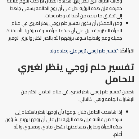
وكانت المرأة التي ينظر إليها شديدة الجمال ثم حدث بينهم علاقة
حميمة فإن هذه الرؤية تدل على أن زوج الحالمة يسعى جاهدا
إلى تحقيق ما يريده من أهداف وطموحات.
ومن الممكن أن يكون تفسير حلم زوجي ينظر لغيري في منام
المرأة المتزوجة دليل على أن هذه المرأة سوف يرزقها الله بفتاة
جميلة ومع ولادتها سوف يرزقهم الله بالخير الكثير والرزق الوفير.
اقرأ أيضًا:
تفسير حلم زوجي تزوج عليّ وعنده ولد
تفسير حلم زوجي ينظر لغيري
للحامل
يتضمن تفسير حلم زوجي ينظر لغيري في منام الحامل الكثير من
الإشارات الهامة وهي كالتالي:
إذا شاهدت الحامل خلال نومها بأن زوجها ينظر باهتمام إلى
سيدة من عائلته فإن هذه الرؤية تدل على أن زوجها يهتم بشؤون
هذه المرأة ويحاول مساعدتها بشكل مادي ومعنوي والله
أعلم.