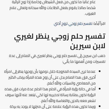
عام غالبا ما تكون من فعل الشيطان وخاصة إذا زوج الرائية
شخصا صالحا يقوم بفعل الطاعات والله سبحانه وتعالى علام
الغيوب.
اقرأ أيضًا:
تفسير حلم زوجي تزوج أختي
تفسير حلم زوجي ينظر لغيري
لابن سيرين
ذهب ابن سيرين إلى تفسير حلم زوجي ينظر لغيري في المنام إلى عدة
تفسيرات ومن أهمها ما يأتي:
عندما ترى السيدة المتزوجة خلال نومها بأن زوجها ينظر إلى امرأة
أخرى فإن هذا المنام يدل على أن زوج هذه المرأة يرتكب الكثير
من المعاصي والسيئات والله أعلم.
أما في حالة رؤية المرأة في الحلم هذا الحلم عدة مرات فإن هذه
الرؤية تكون بمثابة رسالة تحذيريه لها لكي تبتعد عنه لأنها سوف
تشعر معه بالحزن والتعاسة والله أعلم.
وربما تكون هذه الرؤية علامة على أن منزلها لا يوجد به بركة