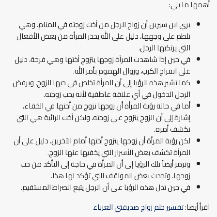
أهمها ما يلي:
يرى ابن سيرين أن زواج الرجل من أخت زوجته في المنام، وهي
تلطم على وجهها، دليل على الله يحذر المرأة من بعض الأفعال
التي يرتكبها الرجل.
في حين إذا شاهدت المرأة زوجها يتزوج أختها وهي فرحة، دليل
على انفراج الكرب، وزوال الهموم بأمر الله.
كما تشير هذه الرؤيا إلى أن المرأة تخلص في حبها للزوج، ويرفض
الرجل الدخول في أي علاقة عاطفية لأنه يحب زوجته.
أما في حالة رؤية المرأة أن زوجها تزوج من أختها في الخفاء،
إشارة إلى أن الزوج يتزوج على زوجته، ولكن أخت الرائية هي التي
تكشف أمره.
لكن رؤية المرأة أن زوجها يتزوج أختها أمام الآخرين، دليل على أن
المرأة تكشف بعض الأسرار التي يخفيها عنها الزوج.
وترمز أيضاً تلك الرؤيا إلى أن المرأة في حاجة إلى التأكد من حب
زوجها، وتحدث بعض المواقف التي تؤكد لها هذا.
في حين تدل هذه الرؤيا على أن الرجل يتبع الصراط المستقيم.
اقرأ أيضا:
تفسير حلم زواج صديقتي العزباء