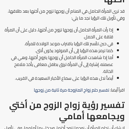
قد ترى المرأة الحامل في المنام أن زوجها تزوج من أختها بعد طلاقها،
وفي تأويل تلك الرؤيا نجد ما يلي:
إذا رأت المرأة الحامل أن زوجها تزوج من أختها، دليل على أن المرأة
قلقة على الحمل.
في حين تفُسر تلك الرؤيا باقتراب موعد الولادة للمرأة.
كما ترمز هذه الرؤيا إلى أن المولود يكون أنثى.
أما إذا شاهدت المرأة الحامل أن زوجها يتزوج أختها، وهي في
عصمته، إشارة إلى أن المرأة ترزق بطفل معافى يأخذ ملامح
الخالة.
أيضاً تدل هذه الرؤيا على سماع الأخبار السعيدة في القريب.
اقرأ أيضا:
تفسير حلم زواج المتزوجة مرة ثانية من زوجها
تفسير رؤية زواج الزوج من أختي
ويجامعها أمامي
لا شك أن تحلم المرأة أن زوجها تزوج أختها، ويدخل بها أمامها، وفي تأويل