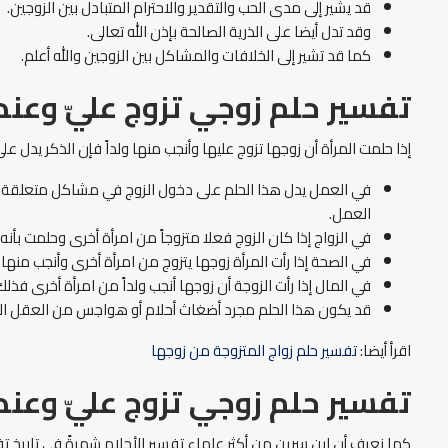
قد يشير إلى مدى الحب والتقدير والاحترام المتبادل بين الزوجين.
وقد تدل أيضا على الذرية الصالحة بإذن الله تعالى.
كما قد تشير إلى الخلافات والمشاكل بين الزوجين والله أعلم.
تفسير حلم زوجي تزوج عليّ وعند
إذا حلمت المرأة أن زوجها تزوج عليها وأنجب منها ولداً فإن الذكر يد
في العمل يدل هذا الحلم على دخول الزوج في مشاكل متعلقة بعم
العمل.
في الزواج إذا كان الزوج فعلا متزوجاً من امرأة أخرى وحلمت بأ
في الصحة إذا رأت المرأة زوجها يتزوج من امرأة أخرى وأنجب منها ذكر
في المال إذا رأت الزوجة أن زوجها أنجب ولداً من امرأة أخرى فذل
قد يكون هذا الحلم مجرد أضغاث أحلام أو هواجس من العقل البا
اقرأ أيضا:
تفسير حلم زواج المتزوجة من زوجها
تفسير حلم زوجي تزوج عليّ وعنده
كما نعرف أن ابن سرين من أكثر علماء تفسير الأحلام شهرةً في تاريخ تفس