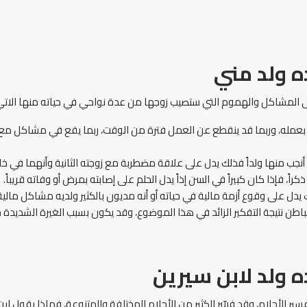
ه ولد مني
ل على المشاكل والهموم التي ستصيب زوجها من عدة نواحي في حياته منها الاتي
له، وربما قد ينقطع عن العمل فترة من الوقت، ربما يقع في مشاكل مع أحد
نه أنجب منها ولداً فذلك يدل على علاقة مضطربة مع زوجته الثانية وأنهما في
اً، فإذا كان كبيراً في السن إذاً يدل الحلم على إصابته بمرض أو وفاته قريباً.
ك يدل على وقوع أزمة مالية في حياته أو أنه مديون بالكثير ولديه مشاكل مالي
طن نتيجة التفكير الزائد في هذا الموضوع، وقد يكون بسبب الغيرة الشديدة 
 ولد لابن سيرين
ير الأحلام، وقد فسّر الكثير من الأحلام المختلفة والمتنوعة، فماذا يقول اب