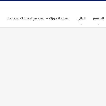
المفسر
الرائي
لعبة يلا دورك – العب مع اصحابك وحبايبك