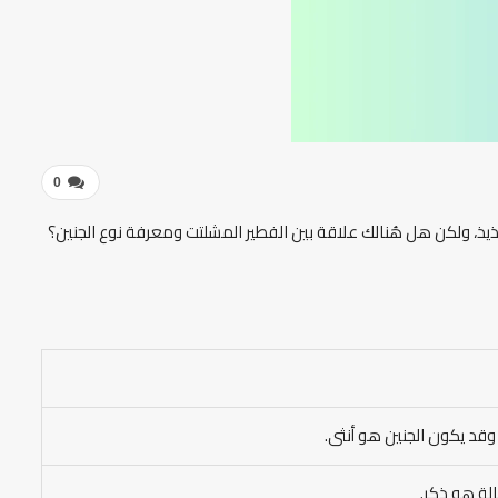
0
لذيذ، ولكن هل هُنالك علاقة بين الفطير المشلتت ومعرفة نوع الجنين؟
 وقد يكون الجنين هو أنثى.
الة هو ذكر.