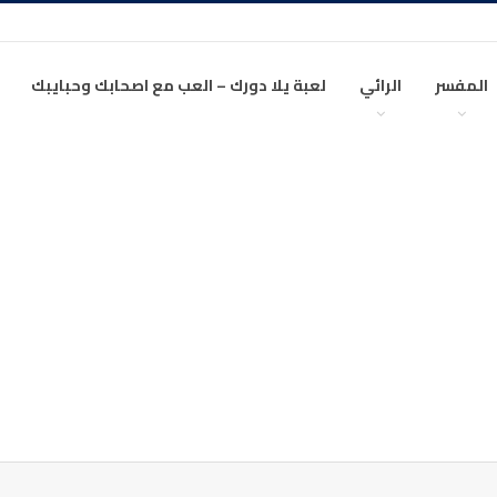
المفسر
الرائي
لعبة يلا دورك – العب مع اصحابك وحبايبك