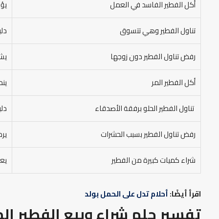
أكل الفطير الفاسد في العمل
يؤو
تناول الفطير وهي تتسوق
دلي
رفض تناول الفطير دون زوجها
يشي
أكل الفطير المر
ينم
تناول الفطير الحلو برفقة الأصدقاء
دلي
رفض تناول الفطير بسبب الحشرات
يرم
شراء كميات كبيرة من الفطير
يعب
اقرأ أيضًا:
أحلام تدل على الحمل بولد
تفسير حلم شراء وبيع الفطير ال