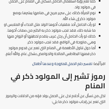
كما تعبر رؤية استعمال الحامل لسكين في المنام على الحمل
في مولود ولد.
نوم المرأة كذلك على سرير مريح في منامها يبشرها بوضع
مولود ذكر إن شاء الله.
لو رأت الحامل أحد مقتنيات أخوها الولد مثل الحذاء أو الملابس او
ما شابه ذلك، فقد تنجب مولود ذكر به الكثير من صفات أخوها.
كذلك لو رأت الحامل أن رجل غريب يتقدم لخطبتها أو الزواج منها
وهي متزوجة في الواقع، فقد تنجب مولود ذكر.
أما حول تناول الأطعمة في المنام التي تعبر عن قدوم مولود
ذكر فمنها البطاطس المالحة والحوامض بشكل عام، والله أعلم.
اقرأ أيضا:
تفسير حلم الحمل للمتزوجة وعندها أطفال
رموز تشير إلى المولود ذكر في
المنام
لكل من تسأل عن أحلام تدل على الحمل بولد فإنه من الدلالات والرموز
التي تعبر عن إنجاب مولود ذكر ما يلي: