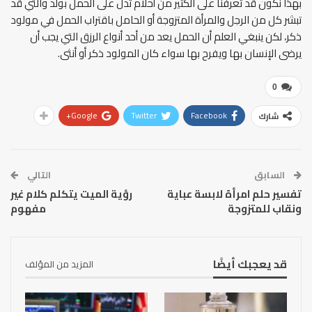
بهذا نكون قد تعرفنا على الكثير من أحلام تدل على الحمل بولد والتي قد
تبشر كل من الرجل والمرأة المتزوجة أو الحامل باقتراب الحمل في مولود
ذكر، لكن ينبغي العلم أن الحمل يعد من أحد أنواع الرزق التي يجب أن
يرضى الإنسان بها ويفرح بها سواء كان المولود ذكر أو أنثى.
0
Google+
Twitter
Facebook
شارك
السابق
التالي
تفسير حلم امرأة لابسة عباية
رؤية الميت يتكلم كلام غير
ونقاب للمتزوجة
مفهوم
قد يعجبك أيضًا
المزيد من المؤلف