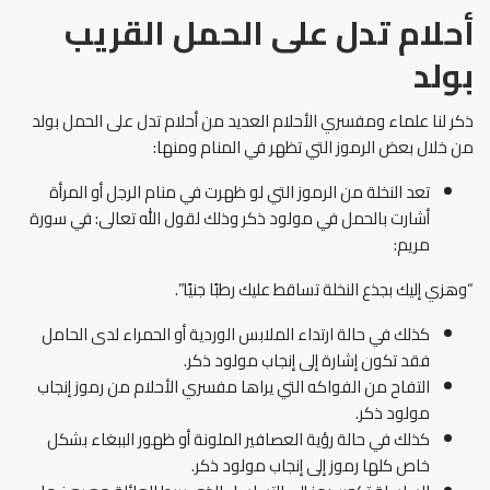
أحلام تدل على الحمل القريب
بولد
ذكر لنا علماء ومفسري الأحلام العديد من أحلام تدل على الحمل بولد
من خلال بعض الرموز التي تظهر في المنام ومنها:
تعد النخلة من الرموز التي لو ظهرت في منام الرجل أو المرأة
أشارت بالحمل في مولود ذكر وذلك لقول الله تعالى: في سورة
مريم:
“وهزي إليك بجذع النخلة تساقط عليك رطبًا جنيًا”.
كذلك في حالة ارتداء الملابس الوردية أو الحمراء لدى الحامل
فقد تكون إشارة إلى إنجاب مولود ذكر.
التفاح من الفواكه التي يراها مفسري الأحلام من رموز إنجاب
مولود ذكر.
كذلك في حالة رؤية العصافير الملونة أو ظهور الببغاء بشكل
خاص كلها رموز إلى إنجاب مولود ذكر.