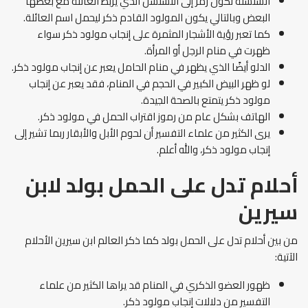
السلسلة تكون رمز إلى التسلسل الذي يربط العائلة مع بعضها
البعض وبالتالي يكون المولود القادم ذكر ليحمل اسم العائلة.
كما تعبر رؤية الأشجار المثمرة على إنجاب مولود ذكر سواء
ظهرت في منام الرجل أو المرأة.
الدلو أيضًا الذي يظهر في منام الحامل يعبر عن إنجاب مولود ذكر.
لو ظهر البيض الكبير في الحجم في المنام، فقد يعبر عن إنجاب
مولود ذكر يتمتع بالصحة الجيدة.
الهاتف بشكل عام من رموز اقتراب الحمل في مولود ذكر.
يرى الكثير من علماء التفسير أن لحوم الأبل والأبقار ربما تشير إلى
إنجاب مولود ذكر، والله أعلم.
أحلام تدل على الحمل بولد لابن
سيرين
من بين أحلام تدل على الحمل بولد كما ذكر العالم ابن سيرين الأحلام
الآتية:
ظهور العضو الذكري في المنام قد يراها الكثير من علماء
التفسير من دلالات إنجاب مولود ذكر.