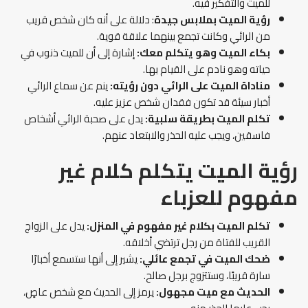
للميت والتفكير فيه.
رؤية الميت بملابس جيدة
: دلالة على أنه كان شخص قريب
من الرائي وكانت تجمع بينهما علاقة قوية.
بكاء الميت وهو يتكلم معك:
إشارة إلى أن للميت ذنوب في
حياته وهو نادم على القيام بها.
مناداة الميت على الرائي دون رؤيته:
ينم عن سماع الرائي
أخبار سيئة قد تكون فقدان شخص عزيز عليه.
تكلم الميت بطريقة سلبية:
يدل على صحبة الرائي أشخاص
فاسقين، ويجب عليه الحذر والابتعاد عنهم.
رؤية الميت يتكلم كلام غير
مفهوم
للعزباء
تكلم الميت بكلام غير مفهوم
في المنزل:
يدل على الزواج
القريب للفتاة من رجل ترتضي أخلاقه.
ضحك الميت في تجمع عائلي:
يشير إلى أنها ستسمع أخبارًا
سارة قريبًا، وستتزوج برجل صالح.
الحديث مع ميت مجهول:
يرمز إلى الحديث مع شخص عاصٍ،