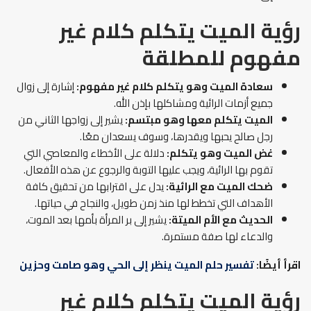
رؤية الميت يتكلم كلام غير
مفهوم
للمطلقة
سعادة الميت وهو يتكلم كلام غير مفهوم:
إشارة إلى زوال
جميع أزمات الرائية ومشاكلها بإذن الله.
الميت يتكلم معها وهو مبتسم:
يشير إلى زواجها الثاني من
رجل صالح يحبها ويقدرها، وسوف يسعدان معًا.
غض الميت وهو يتكلم:
دلالة على الأخطاء والمعاصي التي
تقوم بها الرائية، ويجب عليها التوبة والرجوع عن هذه الأفعال.
ضحك الميت مع الرائية:
يدل على اقترابها من تحقيق كافة
الأهداف التي تخطط لها منذ زمن طويل، والنجاح في حياتها.
الحديث مع الأم الميتة:
يشير إلى بر المرأة بأمها بعد الموت،
والدعاء لها صفة مستمرة.
اقرأ أيضًا:
تفسير حلم الميت ينظر إلى الحي وهو صامت وحزين
رؤية الميت يتكلم كلام غير