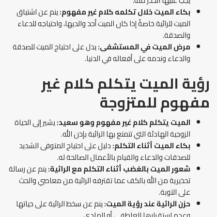
يجب عليها الحذر منه.
بكاء الميت خلال تكلمه كلام غير مفهوم:
ينم عن اشتياق
الميت للرائية خاصةً إذا كان الميت أحد والديها، واحتياجه للدعاء
والصدقة.
مرض الميت في المستشفى:
يدل على احتياج الميت للصدقة
والدعاء وندمه على أفعاله في الدنيا.
رؤية الميت يتكلم كلام غير
مفهوم
للمتزوجة
الميت يتكلم كلام غير مفهوم وهو سعيد:
يشير إلى الحياة
الزوجية الهادئة التي تتمتع بها الرائية بإذن الله.
بكاء الميت أثناء التكلم:
دليل على احتياج المتوفى الشديد
للصدقات والدعاء والقيام بالأعمال الصالحة له.
شعور الميت بالغضب أثناء التكلم مع الرائية:
ينم عن رسالة
تحذيرية من الله بالكف عما تقترفه الرائية من معاصي والحث
على التوبة.
حزن الرائية عند رؤية الميت:
ينم عن سخط الرائية على حياتها
وعدم استقرارها العاطفي أو المادي.