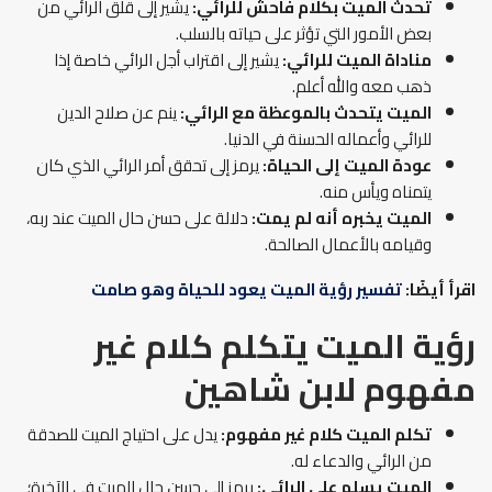
تحدث الميت بكلام فاحش للرائي:
يشير إلى قلق الرائي من
بعض الأمور التي تؤثر على حياته بالسلب.
مناداة الميت للرائي:
يشير إلى اقتراب أجل الرائي خاصة إذا
ذهب معه والله أعلم.
الميت يتحدث بالموعظة مع الرائي:
ينم عن صلاح الدين
للرائي وأعماله الحسنة في الدنيا.
عودة الميت إلى الحياة:
يرمز إلى تحقق أمر الرائي الذي كان
يتمناه ويأس منه.
الميت يخبره أنه لم يمت:
دلالة على حسن حال الميت عند ربه،
وقيامه بالأعمال الصالحة.
اقرأ أيضًا:
تفسير رؤية الميت يعود للحياة وهو صامت
رؤية الميت يتكلم كلام غير
مفهوم لابن شاهين
تكلم الميت كلام غير مفهوم:
يدل على احتياج الميت للصدقة
من الرائي والدعاء له.
الميت يسلم على الرائي:
يرمز إلى حسن حال الميت في الآخرة؛