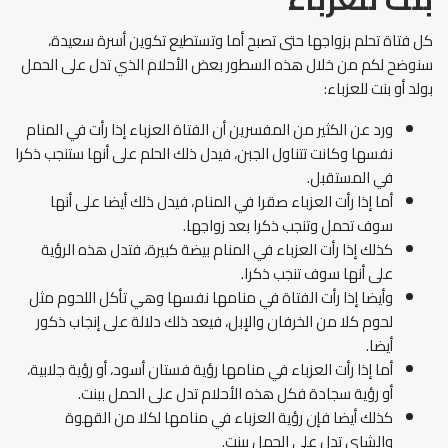
كل فتاة تحلم بزواجها حتى تصبح أما وتستطيع تكوين أسرة سعيدة،
سنوضح لكم من خلال هذه السطور بعض الأحلام الذي تدل على الحمل
بولد أو بنت للعزباء:
ورد عن الكثير من المفسرين أن الفتاة العزباء إذا رأت في المنام
نفسها وكانت تتناول الجبن، فيدل ذلك الحلم على أنها ستنجب ذكرا
في المستقبل.
أما إذا رأت العزباء صقرا في المنام، فيدل ذلك أيضا على أنها
سوف تحمل وتنجب ذكرا بعد زواجها.
كذلك إذا رأت العزباء في المنام بيضة كبيرة، فتدل هذه الرؤية
على أنها سوف تنجب ذكرا.
وأيضا إذا رأت الفتاة في منامها نفسها وهي تأكل اللحوم مثل
لحوم كلا من الخرفان والإبل، فيعد ذلك دلالة على إنجاب ذكور
أيضا.
أما إذا رأت العزباء في منامها رؤية فستان أسود، أو رؤية جلابية،
أو رؤية سجادة فكل هذه الأحلام تدل على الحمل ببنت.
كذلك أيضا فإن رؤية العزباء في منامها لكلا من القهوة
والشاي تدل على الحمل ببنت.