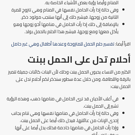
المنام وأيضا رؤية بعض الأشياء الخاصة به.
وفي حالة إذا رأت الحامل نفسها في المنام وهي تتزوج للمرة
الثانية من زوجها، فيشير ذلك إلى أنها ستنجب مولود ذكر.
بالإضافة إلى ذلك إذا رأت الحامل في منامها أخو زوجها وهو
يأكل معها ومع زوجها، فيشير هذا الحلم بالحمل بولد.
اقرأ أيضا:
تفسير حلم الحمل للمتزوجة وعندها أطفال وهي غير حامل
أحلام تدل على الحمل ببنت
الكثير من النساء يحبون الحمل ببنت وذلك لأن البنات كائنات جميلة تتميز
بالرقة واللطافة، ومن خلال عدة سطور سنذكر لكم أحلام تدل على
الحمل ببنت:
في أغلب الأحيان قد ترى الحامل في منامها ذهب، وهذه الرؤية
تشير إلى الحمل ببنت.
وفي حالة إذا رأت الحامل في منامها نفسها وهي تنام بجانب
إحدى الإناث من عائلتها، فيدل ذلك أيضا على الحمل ببنت.
وإذا رأت الحامل في منامها خادمة فذلك يدل أيضا على أنها
سوف تنجب أنثى.