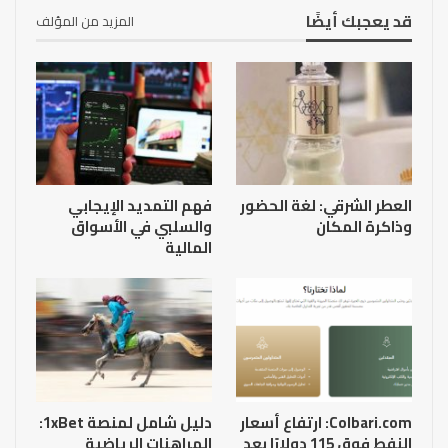
قد يعجبك أيضًا
المزيد من المؤلف
العطر الشرقي: لغة الحضور
فهم التمديد الإيجابي
وذاكرة المكان
والسلبي في الأسواق
المالية
Colbari.com: ارتفاع أسعار
دليل شامل لمنصة 1xBet:
النفط فوق 115 دولارًا بعد
المراهنات الرياضية