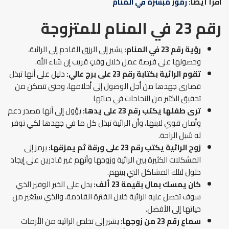
اقرأ أيضًا:
رموز مبشرة في المنام
رقم 23 في المنام للمتزوجة
رؤية رقم 23 في المنام:
يشير إلى الرزق القادم إلى الرائية،
وحصولها على فرصة عمل خلال وقتٍ قريب إن شاء الله.
تقوم الرائية بكتابة رقم 23 على برج عالي:
دليل على أنها تبذل
قصارى جهدها من أجل الوصول إلى أحلامها، وحتى تتمكن من
تحقيق الكثير من النجاحات في حياتها
ترى طفلها يكتب رقم 23 على يدها:
يؤول إلى أنها مصدر دعم
وأمان قوي لابنها، وأن الرائية تبذل كل ما في جهدها لكي توفر
له سُبل الراحة.
زوج الرائية يكتب رقم 23 على ورقة ثم يمزقها:
يرمز إلى
المشكلات الكثيرة بين الرائية وزوجها وأنهم غير قادرين على إيجاد
حلول لتلك المشاكل التي بينهم.
كان يمسك بمال بقيمة 23 ألف:
يدل على الخير الوفير الذي
سوف تحصل عليه الرائية خلال الفترة القادمة، والذي سيُغير من
حياتها إلى الأفضل.
سماع رقم 23 من زوجها:
يشير إلى تخلص الرائية من الأزمات