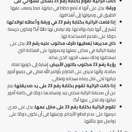
كانت الرائية تقوم بكتابة رقم 23 بشكل عشوائي على
ورقة:
يدل على أنها لا تضع خطط في حياتها، مما يصعب عليها
الطريق في وصولها إلى أهدافها.
إذا قامت الرائية بكتابة رقم 23 في ورقة وأعطته لوالدتها:
يُشير إلى أنها بارة بوالدتها، ولا ترفض لها طلبًا أبدًا وتكون حريصة
دومًا على تقديم المساعدة لها.
كان مديرها يُعطيها ظرف مكتوب عليه رقم 23:
يدل على
ترقية الرائية في مكان عملها وحصولها على المكانة التي
تستحقها وذلك بسبب الجهد الذي تبذله.
رؤية رقم 23 مكتوب باللون الأبيض:
إشارة إلى كونها فتاة
صالحة، وأنها تحرص على الالتزام بأوامر الله تعالى في جميع أمور
حياتها لكي تنال رضاه سبحانه وتعالى.
إذا كانت الرائية تقوم بكتابة رقم 23 على يد صديقتها:
ينم
عن أن صديقة الرائية شخص جيد وتساندها دومًا في كافة أمور
حياتها ولا تتخلى عنها أبدًا.
تقوم الرائية بكتابة رقم 23 على منزل عمها:
يدل على مدى
حرصها على عدم قطع الأرحام، ورغبتها في أن تكون دومًا على
تواصل مع عائلتها.