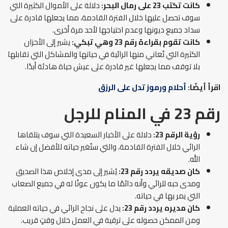
كانت تكتب 23 على رمال البحر:
دلالة على الأموال الكثيرة التي
سوف تحصل عليها خلال الفترة القادمة، مما يجعلها قادرة على
سداد جميع ديونها وعدم احتياجها لأحد مرة أخرى.
كانت تقوم بقراءة رقم 23 وهي تبكي:
يشير إلى الأحزان
الكثيرة التي تُعاني منها الرائية في حياتها والمشاكل التي تقابلها
بلا توقف مما يجعلها غير قادرة على عيش حياة هادئة أبدًا.
اقرأ أيضًا:
أحلام ورموز تدل على الرزق
رقم 23 في المنام للرجل
رؤية الرقم 23:
دلالة على الأخبار السعيدة التي سوف يتلقاها
الرائي خلال الفترة القادمة، والتي ستُغير حياته للأفضل إن شاء
الله.
كان صديقه يردد رقم 23:
يُشير إلى مدى إخلاص هذا الصديق
ومدى حبه للرائي وأنه دائمًا ما يكون عونًا له في جميع الصعاب
التي يمر بها في حياته.
كان مديره يردد رقم 23:
يدل على نجاح الرائي في حياته العملية
ومن الممكن حصوله على ترقية في العمل خلال وقتٍ قريب.