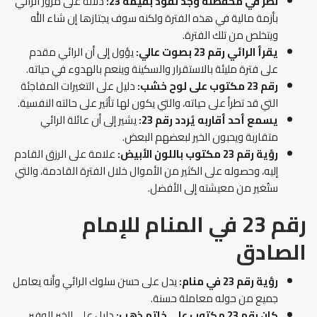
نظر في محفظته وجد نقود بقيمة 23:
دلالة على مرور الرائي
بأزمة مالية في هذه الفترة ولكنه سوف يجتازها إن شاء الله
ويتخلص من تلك الفترة.
يقرأ الرائي رقم 23 بصوت عالي:
يؤول إلى أن الرائي مقدم
على فترة مليئة بالاستقرار والسكينة وينعم بالهدوء في حياته.
رقم 23 مكتوب على لوح خشب:
دليل على التغيرات المفاجئة
التي قد تطرأ على حياته، والتي يكون لها تأثير على حالته النفسية.
يسمع أحد أقاربه يُردد رقم 23:
يشير إلى أن عائلة الرائي
متقاربة ويحبون الخير لبعضهم البعض.
رؤية رقم 23 مكتوب باللون الأبيض:
علامة على الرزق القادم
إليه، وحصوله على الكثير من الأموال خلال الفترة القادمة، والتي
ستُغير من معيشته إلى الأفضل.
رقم 23 في المنام للإمام
الصادق
رؤية رقم 23 في منام:
يدل على حسن سلوك الرائي وأنه يعامل
جميع من حوله معاملة حسنة.
كان رقم 23 مكتوب على خاتم ذهب:
دليل على الخير الوفير