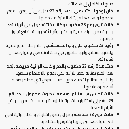
حياتها بالكامل إن شاء الله.
كان زوجها يكتب على يدها رقم 23:
يدل على أن زوجها يقوم
بدعمها ويساندها في تلك الفترة من حملها.
كانت ترى رقم 23 مكتوب وكانت خائفة:
يدل على أنها تشعر
بالخوف من إجراء عملية ولادتها وأنها تُفكر ولا تستطيع تجاوز
خوفها.
رؤية 23 مكتوب على باب المستشفى:
دليل على مرور عملية
ولادتها بسلام، وأنها ستكون في حالة آمنة هي ومولودها إن
شاء الله.
مشاهدة رقم 23 مكتوب بالدم وكانت الرائية مريضة:
يُعد
هذا الحلم بمثابة تحذير للرائية لكي تقوم بالاهتمام بصحتها
والالتزام بتعاليم الأطباء حتى تتجنب التعرض لأي مخاطر صحية
أثناء فترة ولادتها.
كانت تجلس في منزلها وسمعت صوت مجهول يردد رقم
23:
يشير إلى استقرار حياة الرائية الزوجية ومساندة زوجها لها في
الأيام الصعبة.
كانت ترى 23 حفاضة:
يرمز إلى مدى اشتياق وانتظار الرائية لكي
ترى مولودها بين يديها وتقوم بالاعتناء به.
كانت إحدى صديقاتها تكتب رقم 23 على ملابس الرائية