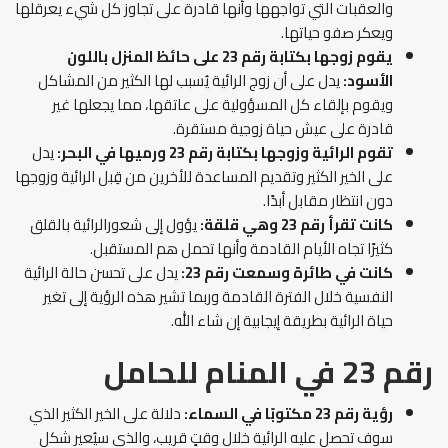
والعقبات التي تواجهها وأنها قادرة على تجاوز كل شيء يعرقلها
ويعكر صفو حياتها.
يقوم زوجها بكتابة رقم 23 على حائظ المنزل باللون
الأسود:
يدل على أن زوج الرائية يُسبب لها الكثير من المشاكل
ويقوم بإلقاء كل المسؤولية على عاتقها، مما يجعلها غير
قادرة على عيش حياة زوجية مستقرة.
تقوم الرائية وزوجها بكتابة رقم 23 ورميها في البحر:
يدل
على الخير الكثير وتقديم المساعدة للأخرين من قِبل الرائية وزوجها
دون انتظار مقابل أبدًا.
كانت تقرأ رقم 23 وهي قلقة:
يؤول إلى شعورالرائية بالقلق
كثيرًا تجاه الأيام القادمة وأنها تحمل هم المستقبل.
كانت في طائرة وسمعت رقم 23:
يدل على تحسن حالة الرائية
النفسية خلال الفترة القادمة وربما تشير هذه الرؤية إلى تغير
حياة الرائية بطريقة إيجابية إن شاء الله.
رقم 23 في المنام للحامل
رؤية رقم 23 مكتوبًا في السماء:
دلالة على الخير الكثير الذي
سوف تحصل عليه الرائية خلال وقتٍ قريب، والذي سيُعير شكل