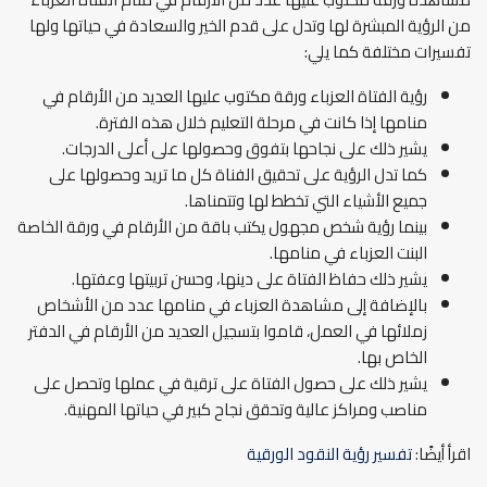
من الرؤية المبشرة لها وتدل على قدم الخير والسعادة في حياتها ولها
تفسيرات مختلفة كما يلي:
رؤية الفتاة العزباء ورقة مكتوب عليها العديد من الأرقام في
منامها إذا كانت في مرحلة التعليم خلال هذه الفترة.
يشير ذلك على نجاحها بتفوق وحصولها على أعلى الدرجات.
كما تدل الرؤية على تحقيق الفناة كل ما تريد وحصولها على
جميع الأشياء التي تخطط لها وتتمناها.
بينما رؤية شخص مجهول يكتب باقة من الأرقام في ورقة الخاصة
البنت العزباء في منامها.
يشير ذلك حفاظ الفتاة على دينها، وحسن تربيتها وعفتها.
بالإضافة إلى مشاهدة العزباء في منامها عدد من الأشخاص
زملائها في العمل، قاموا بتسجيل العديد من الأرقام في الدفتر
الخاص بها.
يشير ذلك على حصول الفتاة على ترقية في عملها وتحصل على
مناصب ومراكز عالية وتحقق نجاح كبير في حياتها المهنية.
اقرأ أيضًا:
تفسير رؤية النقود الورقية