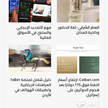
العطر الشرقي: لغة الحضور
فهم التمديد الإيجابي
وذاكرة المكان
والسلبي في الأسواق
المالية
Colbari.com: ارتفاع أسعار
دليل شامل لمنصة 1xBet:
النفط فوق 115 دولارًا بعد
المراهنات الرياضية
هجوم الحوثيين على
وتطبيقات الهواتف في
إسرائيل
الأردن
السابق
التالي