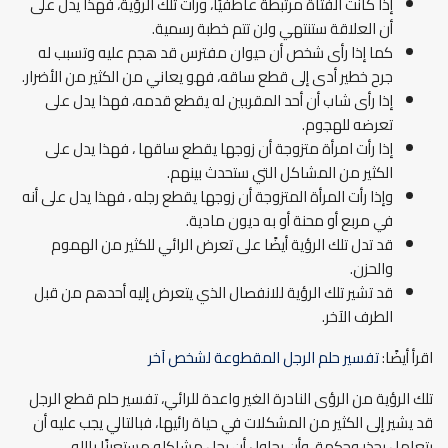
إذا كانت الفتاة مرتبطة عاطفيًا، ورأت تلك الرؤية، فهذا يدل على
أن العلاقة ستنتهي ولن تتم خطبة رسمية.
كما إذا رأى شخص أن حيوان مفترس قد هجم عليه وتسبب له
جرح خطير أدى إلى قطع ساقه، فهو يعاني من الكثير من الأضرار.
إذا رأى شاب أن أحد المقربين له يقطع قدمه، فهذا يدل على
تعرضه للهجوم.
إذا رأت امرأة متزوجة أن زوجها يقطع ساقها ، فهذا يدل على
الكثير من المشاكل التي ستحدث بينهم.
وإذا رأت المرأة المتزوجة أن زوجها يقطع رجله ، فهذا يدل على أنه
في مربع أو محنة أو به ديون مادية.
قد تدل تلك الرؤية أيضًا على تعرض الرائي للكثير من الهموم
والحزن.
قد تشير تلك الرؤية للانفصال الذي يتعرض إليه أحدهم من قبل
الطرف الآخر.
اقرأ أيضًا:
تفسير حلم الرجل المقطوعة لشخص آخر
تلك الرؤية من الرؤى النادرة الغير واعدة للرائي، تفسير حلم قطع الرجل
قد يشير إلى الكثير من المشكلات في حياة رائيها، فبالتالي يجب عليه أن
يتعامل بحذر وحكمة، وأن يحاول أن يحل مشاكله مستعينًا بالله.