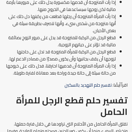
إذا رأت المتزوجة أن قدمها مكسورة يدل ذلك على مرورها بأزمة
مالية لكن زوجها سيساعدها في الخروج منها.
إذا رأت المرأة المتزوجة أن رجلها قطعت من ركبتها دل ذلك على
أنها متزوجة من شخص سيء، وأنها تتصرف بطريقة سيئة في
بعض الأحيان.
قطع الرجل من الركبة للمتزوجة قد يدل على مرور الزوج بضائقة
مالية قد تؤثر على حياتهم الزوجية.
قطع الرجل من الركبة للمرأة المتزوجة قد تدل على حاجتها
لزوجها أن يقف بجانبها وأن يكون مصدرًا من مصادر الدعم لها.
إذا رأت المرأة المتزوجة أن قدميها احترقتا، فدل ذلك على خروجها
من حالة سيئة إلى حالة جيدة وراحة بعد معاناة لفترة طويلة.
اقرأ أيضًا:
تفسير حلم التهديد بالسكين
تفسير حلم قطع الرجل للمرأة
الحامل
تقلق المرأة الحامل من الأحلام التي تراودها في خلال فترة حملها،
وتخشى السيء منها أن يكون ضرر للجنين وصحته وتمام الولادة، وفيما