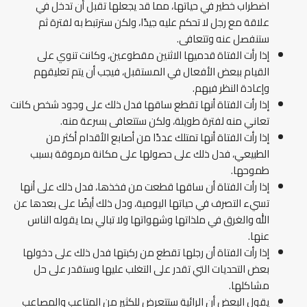
اضطراب خطير في حياتها، مما قد يجعلها تقبل أن تدخل في
علاقة مع رجل لا تحكم عليه جيدًا، ولكن سترتبط به لفترة ثم
ستنفصل عنه وتتعافى.
إذا رأت الفتاة قدميها الاثنين مقطوعين، وكانت تنوي على
القيام ببعض الأفعال في المستقبل، فيجب أن يتم تعليقهم
وإعادة النظر فيهم.
إذا رأت الفتاة أنها تقطع ساقها فدل ذلك على وجود شخص كانت
تعاني منه لفترة طويلة، ولكن ستتعافى بسرعة منه.
إذا رأت الفتاة أنها تمتلك عددًا من أصابع الأقدام أكثر من
الطبيعي، فدل ذلك على حصولها على مكانة مرموقة بسبب
طموحها.
إذا رأت الفتاة أن ساقها قطعت من فخذها، فدل ذلك على أنها
تسيء التصرف في حياتها اليومية، ودل ذلك أيضًا على بعدها عن
الله والغرق في ملذاتها وشهواتها ولا تبالي بما يقوله الناس
عنها.
إذا رأت الفتاة أن رجلها تقطع من ركبتها فدل ذلك على دخولها
بعض التحديات التي تقدر على التغلب عليها وستقدر على حل
مشاكلها.
يقول البعض أن الرائية ستتعرض للكثير من المتاعب والمصاعب