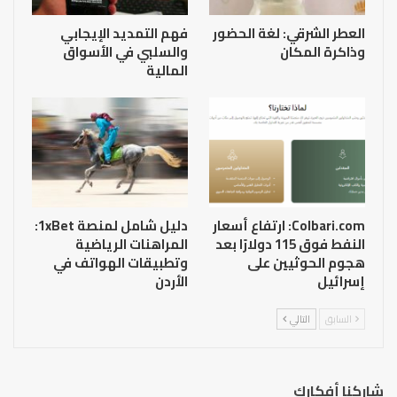
العطر الشرقي: لغة الحضور
فهم التمديد الإيجابي
وذاكرة المكان
والسلبي في الأسواق
المالية
Colbari.com: ارتفاع أسعار
دليل شامل لمنصة 1xBet:
النفط فوق 115 دولارًا بعد
المراهنات الرياضية
هجوم الحوثيين على
وتطبيقات الهواتف في
إسرائيل
الأردن
السابق
التالي
شاركنا أفكارك