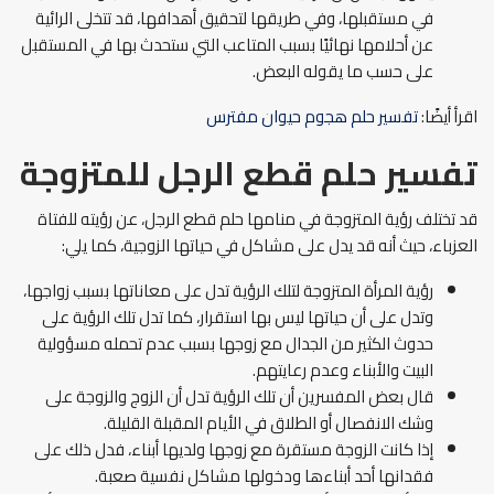
في مستقبلها، وفي طريقها لتحقيق أهدافها، قد تتخلى الرائية
عن أحلامها نهائيًا بسبب المتاعب التي ستحدث بها في المستقبل
على حسب ما يقوله البعض.
اقرأ أيضًا:
تفسير حلم هجوم حيوان مفترس
تفسير حلم قطع الرجل للمتزوجة
قد تختلف رؤية المتزوجة في منامها حلم قطع الرجل، عن رؤيته للفتاة
العزباء، حيث أنه قد يدل على مشاكل في حياتها الزوجية، كما يلي:
رؤية المرأة المتزوجة لتلك الرؤية تدل على معاناتها بسبب زواجها،
وتدل على أن حياتها ليس بها استقرار، كما تدل تلك الرؤية على
حدوث الكثير من الجدال مع زوجها بسبب عدم تحمله مسؤولية
البيت والأبناء وعدم رعايتهم.
قال بعض المفسرين أن تلك الرؤية تدل أن الزوج والزوجة على
وشك الانفصال أو الطلاق في الأيام المقبلة القليلة.
إذا كانت الزوجة مستقرة مع زوجها ولديها أبناء، فدل ذلك على
فقدانها أحد أبناءها ودخولها مشاكل نفسية صعبة.