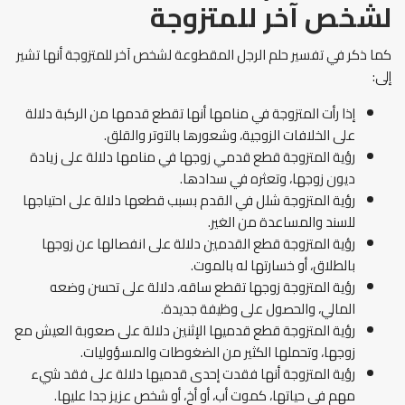
لشخص آخر للمتزوجة
كما ذكر في تفسير حلم الرجل المقطوعة لشخص آخر للمتزوجة أنها تشير
إلى:
إذا رأت المتزوجة في منامها أنها تقطع قدمها من الركبة دلالة
على الخلافات الزوجية، وشعورها بالتوتر والقلق.
رؤية المتزوجة قطع قدمي زوجها في منامها دلالة على زيادة
ديون زوجها، وتعثره في سدادها.
رؤية المتزوجة شلل في القدم بسبب قطعها دلالة على احتياجها
للسند والمساعدة من الغير.
رؤية المتزوجة قطع القدمين دلالة على انفصالها عن زوجها
بالطلاق، أو خسارتها له بالموت.
رؤية المتزوجة زوجها تقطع ساقه، دلالة على تحسن وضعه
المالي، والحصول على وظيفة جديدة.
رؤية المتزوجة قطع قدميها الإثنين دلالة على صعوبة العيش مع
زوجها، وتحملها الكثير من الضغوطات والمسؤوليات.
رؤية المتزوجة أنها فقدت إحدى قدميها دلالة على فقد شيء
مهم في حياتها، كموت أب، أو أخ، أو شخص عزيز جدا عليها.