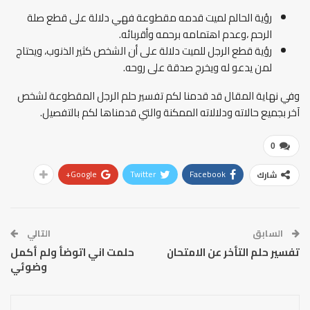
رؤية الحالم لميت قدمه مقطوعة فهي دلالة على قطع صلة
الرحم ،وعدم اهتمامه برحمه وأقربائه.
رؤية قطع الرجل للميت دلالة على أن الشخص كثير الذنوب، ويحتاج
لمن يدعو له ويخرج صدقة على روحه.
وفي نهاية المقال قد قدمنا لكم تفسير حلم الرجل المقطوعة لشخص
آخر بجميع حالاته ودلالاته الممكنة والتي قدمناها لكم بالتفصيل.
0
Google+
Twitter
Facebook
شارك
السابق
التالي
تفسير حلم التأخر عن الامتحان
حلمت اني اتوضأ ولم أكمل
وضوئي