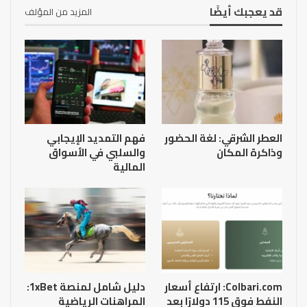
قد يعجبك أيضًا
المزيد من المؤلف
العطر الشرقي: لغة الحضور
فهم التمديد الإيجابي
وذاكرة المكان
والسلبي في الأسواق
المالية
Colbari.com: ارتفاع أسعار
دليل شامل لمنصة 1xBet:
النفط فوق 115 دولارًا بعد
المراهنات الرياضية