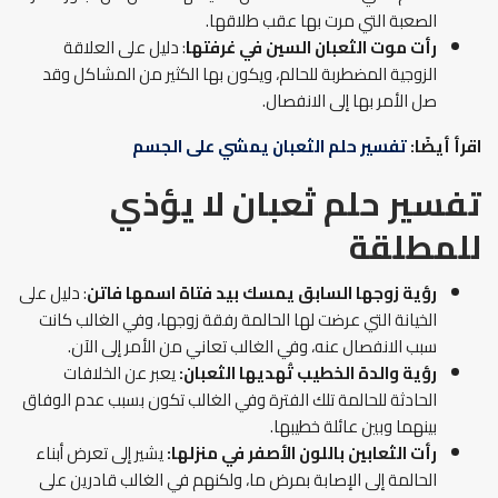
الصعبة التي مرت بها عقب طلاقها.
رأت موت الثعبان السين في غرفتها
: دليل على العلاقة
الزوجية المضطربة للحالم، ويكون بها الكثير من المشاكل وقد
صل الأمر بها إلى الانفصال.
اقرأ أيضًا:
تفسير حلم الثعبان يمشي على الجسم
تفسير حلم ثعبان لا يؤذي
للمطلقة
رؤية زوجها السابق يمسك بيد فتاة اسمها فاتن
: دليل على
الخيانة التي عرضت لها الحالمة رفقة زوجها، وفي الغالب كانت
سبب الانفصال عنه، وفي الغالب تعاني من الأمر إلى الآن.
رؤية والدة الخطيب تُهديها الثعبان:
يعبر عن الخلافات
الحادثة للحالمة تلك الفترة وفي الغالب تكون بسبب عدم الوفاق
بينهما وبين عائلة خطيبها.
رأت الثعابين باللون الأصفر في منزلها:
يشير إلى تعرض أبناء
الحالمة إلى الإصابة بمرض ما، ولكنهم في الغالب قادرين على