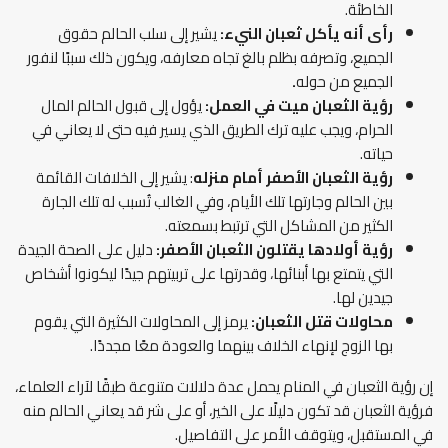
الخاطئة.
رأى أنه يأكل ثعبان النيء:
يشير إلى سلب الحالم حقوق
الجميع، وتصرفه بظلم بالغ تجاه معارفه، ويكون ذلك سببًا لنفور
الجميع من حوله
.
رؤية الثعبان ميت في العمل:
يؤول إلى قبول الحالم المال
الحرام، ويجب عليه ترك الطريق الذي يسير فيه حتى لا يعاني في
حياته.
رؤية الثعبان الأصفر أمام منزله
: يشير إلى الخلافات القائمة
بين الحالم وجارتها تلك الأيام، وفي الغالب تُسبب له تلك الجارة
الكثير من المشاكل التي ترتبط بسمعته.
رؤية أولادها يقتلون الثعبان الأصفر:
دليل على الصحة الجيدة
التي يتمتع بها أبنائها، وقدرتها على تربيتهم جيدًا ليكونوا أشخاص
جيدين لها.
محاولات قتل الثعبان:
يرمز إلى المحاولات الكثيرة التي يقوم
بها الزوج لإنهاء الخلاف بينهما والعودة معًا مجددًا.
إن رؤية الثعبان في المنام يحمل عدة دلالات متنوعة طبقًا لآراء العلماء،
فرؤية الثعبان قد تكون دليلًا على الخير، أو على شر قد يعاني الحالم منه
في المستقبل، ويتوقف الأمر على التفاصيل.