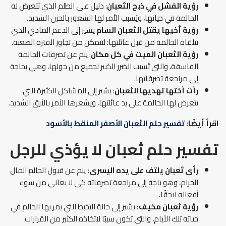
رؤية الفشل في ذبح الثعبان
: دليل على الظلم الذي تتعرض له
الحالمة في حياتها، ويُسبب الأمر لها الشعور بالحزن الشديد.
رؤية أخيها يقتل الثعبان السام
يشير إلى الدعم المادي الذي
تتلقاه الحالمة من قبل عائلتها؛ لتتمكن من تجاوز الفترة الصعبة.
رؤية الثعبان الميت في كل مكان
: ينم عن تصرفات الحالمة
الفاسقة، والتي تُسبب الضرر الكبير لجميع من حولها، وهي بحاجة
إلى مراجعة تصرفاتها.
رأت أختها تهديها الثعبان
: يشير إلى المشاكل الكثيرة التي
تتعرض لها الحالمة على يد عائلتها، ويشعرها الأمر بالأرق الشديد.
اقرأ أيضًا:
تفسير حلم الثعبان الأصفر المنقط بالأسود
تفسير حلم ثعبان لا يؤذي
للرجل
رأى ثعبان يلتف على يده اليسرى:
ينم عن قبول الحالم المال
الحرام، وهو باجة إلى مراجعة تصرفاته كي لا يعاني من سوء
أفعاله لاحقًا.
رؤية ثعبان مخيف:
يشير إلى حالة التخبط التي يمر بها الحالم في
حياته تلك الأيام، والتي تكون سببًا لاتخاذه الكثير من القرارات