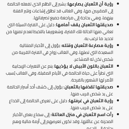
رؤية أن الثعبان يصارعها:
يشير إلى الظلم الذي تفعله الحالمة
إلى المقربين مها، وفي الغالب قد تطلق إشاعات وتثير الفتنة
بينهما، وهي بحاجة إلى مراجعة جميع تصرفاتها.
صديقتها الثعبان يقف أمامها
: دليل على الفترة السيئة التي
تعاني منها الحالة تلك الفترة، وشعورها بالتخبط لعدم تمنها من
تحديد ما ترغب به.
رؤية مصارعة الثعبان وقتله
: يؤول إلى الأخبار المتتالية
السعيدة التي تصلها، وفي الغالب زواج في الفترة القريبة من
شخص تكن له المشاعر.
الثعبان باللون الأبيض لا يؤذيها
: ينم عن التغيرات الإيجابية
التي تطرأ على حياة الحالمة في الأيام المقبلة، وفي الغالب يُسبب
الأمر لها الشعور بالفرحة.
صديقتها تقذفها بالثعبان:
يؤول إلى كشف أحد أسرار الحالمة
على يد شخص قريب منها.
رؤية الثعبان في غرفتها:
دليل على تعرض الحالمة إلى الخداع
على يد شخص قريب منها.
رأت اسم الثعبان في منزل العائلة:
إلى سماع بعض الأخبار
المحزنة عن عائلتها، وقد تكون تعرضهم إلى أزمة مالية وهم
بحاجة إلى الدعم