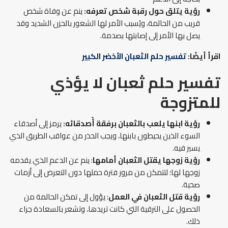
رؤية يتلق حول رقبة شخص تعرفه:
ينم عن وفاة شخص
قريب من الحالمة، ويُسبب الأمر لها الشعور بالحزن الشديد وقد
يصل بها الأمر إلى إصابتها بصدمة.
اقرأ أيضًا:
تفسير حلم الثعبان الأخضر الكبير
تفسير حلم ثعبان لا يؤذي
للمتزوجة
رؤية ابنها يلعب بالثعبان برفقة أًصدقائه:
يرمز إلى أصدقاء
السوء الذين يحيطون بابنها، ويجب الحذر من عواقب الطريق الذي
يسير فيه.
رؤية زوجها يقتل الثعبان أمامها
: ينم عن الدعم الذي يقدمه
زوجها لها؛ لتتمكن من مرور فترة حملها دون التعرض إلى أزمات
صحية.
رؤية قتل الثعبان في العمل
: يؤول إلى تمكن الحالمة من
الحصول على الترقية التي كانت تريدها، وتشعر بالسعادة جراء
ذلك.