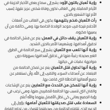
رؤية ثعبان باللون الأٍود
: يشير إلى سماع بعض الأخبار الحزينة في
الأيام المقبلة، وفي الغالب تكون وفاة شخص عزيز عليها، يُسبب
الأم لها الشعور بالحزن.
رأت الثعبان ضخم يلتهمها:
يكون في الغالب من أضغاث
الأحلام نتيجة قرب موعد الولادة الخاصة بها، وهي خائفة من أن
يصيبها مكروه.
رؤية الثعبان يقف حائل في العمل:
ينم عن فشل الحالمة في
تحقيق أهدافها، ويشعرها الأمر بالحزن الشديد.
رؤية أنها تلعب مع الثعبان
: يشير إلى سير الحالمة في الطرق
الغير صحيحة؛ رغبةً منها في تحقق أهدافها بسهولة دون
مواجهة عقبات في حياتها.
رؤية أنها تحاول قتل الثعبان
: ينم عن تمكن الحالمة من
الابتعاد عن أصدقاء السوء، والتقرب إلى الله، وأن تستغفر عن
جميع أفعالها الخاطئة التي قامت بها.
رؤية أنها تتمكن من التحدث مع الثعابين
: ينم عن الإشاعات
والفتن التي تتسبب بها الحالمة للمقربين منها، وهي ترغب في
رؤية الجميع يعاني كي تظل الأفضل بينهما والله أعلم.
السعادة عقب قتل صديقتها للثعبان أمامها:
يؤول إلى
الدعم الذي تتلقاه الحالمة من صديقتها لتتمكن من تجاوز الفترة