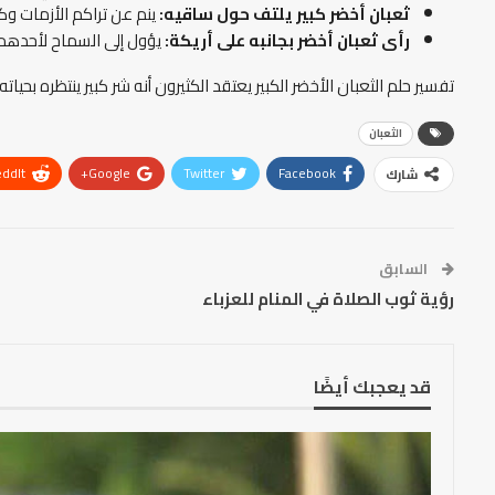
ثعبان أخضر كبير يلتف حول ساقيه:
ينم عن تراكم الأزمات وك
رأى ثعبان أخضر بجانبه على أريكة:
يؤول إلى السماح لأحدهم 
تفسير حلم الثعبان الأخضر الكبير يعتقد الكثيرون أنه شر كبير ينتظره بحيات
الثعبان
ddIt
Google+
Twitter
Facebook
شارك
السابق
رؤية ثوب الصلاة في المنام للعزباء
قد يعجبك أيضًا