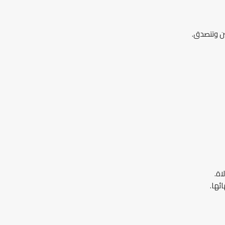
ين وتتصدق.
اة.
ئها.