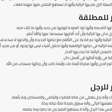
السيئة التي تمر بها الرائية وأنها لا تستطيع التخلص منها مهما فعلت.
للمطلقة
تها القديمة وأنها تود العودة لزوجها من جديد وأنها ما زالت تحبه.
ي تدان بها الرائية وأن أحد أقاربها سيسدها عنها والله أعلم.
الرائية وأنها غير قادرة على التأقلم مع حياتها الجديدة وأن والدتها لا تساعدها
ه الرائية في حياتها الواقعية وأنها تخشى أشياء ليس لها وجود أو من مجرد أ
كارهين الرائية، لذا يجدر بها الحذر.
ائية في رؤية أبنائها في أفضل حال.
يم الدين وأنها مباركة أينما حلت وأينما كانت وأن رجائها مستجاب من الله.
للرجل
اء وأنه رجل يعطي من ماله للفقراء واليتامى والمساكين وبار بأهله.
 يعيشها الرائي وأنه سيرزق بفرحة تملأ حياته بركة.
نفس هذا الرجل وأنه لا يستطيع التمييز بين ما يضره وما ينفعه.