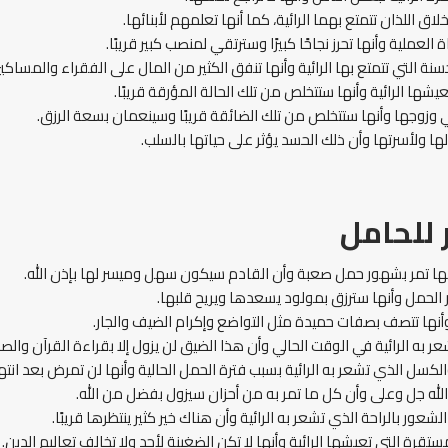
ق اللذان تتمتع بهما الرائية، كما أنها تعلمهم لأبنائها.
 العملية وأنها تحرز نجاحًا كبيرًا وسترتقي لمنصب كبير قريبًا.
نة التي تتمتع بها الرائية وأنها تنفق الكثير من المال على الفقراء والمساك
تعيشها الرائية وأنها ستتخلص من تلك الحالة المؤرقة قريبًا.
 وزوجها وأنها ستتخلص من تلك الضائقة قريبًا وسينعمان بسعة الرزق.
ا ولأسرتها وأن ذلك الحسد يؤثر على حياتها بالسلب.
للحامل
أنها تمر بشهور حمل صعبة وأن القادم سيكون سهل وميسر لها بإذن الله.
 الحمل وأنها سترزق بمولود يسعدها ويريح قلبها.
 وأنها تتصف بصفات حميدة مثل التواضع وإكرام الضيف والجار.
ر به الرائية في الوقت الحالي وأن هذا الضيق لن يزول إلا بقراءة القرآن والصل
الكسل الذي تشعر به الرائية بسبب فترة الحمل الحالية وأنها لن تمرض بعد انتها
ن الله جل وعلى وأن كل ما تمر به من أحزان سيزول بفضل من الله.
لشعور بالراحة الذي تشعر به الرائية وأن هناك خير كثير ينتظرها قريبًا.
ستقرة التي تعيشها الرائية وأنها لا تكن الضغينة لأحد ولا تخالف تعاليم الدين.