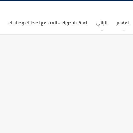
المفسر
الرائي
لعبة يلا دورك – العب مع اصحابك وحبايبك