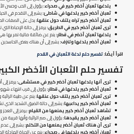
يلدغها ثعبان أخضر كبير في صحراء:
يؤول إلى الحب وحسن الأخلا
ثعبان أخضر كبير يلدغها في شاطئ:
يشير إلى التقدم في الحياة
ثعبان أخضر كبير تراه يلتف حول عنقها:
يدل على الصفات الحس
ترى ثعبان أخضر كبير في الطريق:
يرمز إلى حالة الإحباط التي 
يلدغها ثعبان أخضر في قطار:
ينم عن ضائقة مالية تمر بها هي
ثعبان أخضر يلدغها وتنزف:
يشير إلى أن هناك بعض الحاسدين له
اقرأ أيضًا:
تفسير حلم لدغة الثعبان في القدم
تفسير حلم الثعبان الأخضر الكبير
ترى أنها يلدغها ثعبان أخضر كبير في مستشفى:
يرمز إلى 
ثعبان أخضر كبير يلدغها في قطار:
يؤول إلى قرب انتهاء شهور
ترى ثعبان أخضر كبير يلتف حول عنقها:
ينم عن طيبة الرائية
ثعبان أخضر كبير يداعبها:
يشير إلى حالة الضيق الشديد الذي تشع
تشاهد ثعبان أخضر كبير يمنعها من القيام:
يرمز إلى العجز و
ثعبان أخضر كبير يقيدها:
يؤول إلى صبر الرائية وأنها قريبة م
ترى أن هناك ثعبان أخضر يمنعها من التكلم:
يشير إلى عدم ا
ثعبان أخضر كبير يلدغها في صحراء:
ينم عن الحياة الهادئة الم