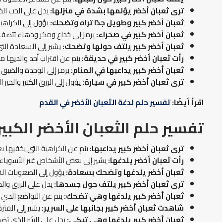
ترى ثعبان أخضر يؤلمها بشدة في منزلها:
يدل على الحب الذ
ثعبان أخضر كبير وطويل جدًا تراه وتضحك:
يؤول إلى الكراهية
ثعبان أخضر كبير في صحراء:
يرمز إلى خداع ومكر ودهاء تتصف هذ
ثعبان أخضر كبير يلتف حولها وتضحك:
يشير إلى السعادة التي
رأت ثعبان أخضر كبير في حديقة:
ينم عن اقتراب أحد والديها م
ثعبان أخضر كبير يداعبها في المنام:
يرمز إلى الوحدة والضيق 
ترى ثعبان أخضر كبير في سيارة:
يؤول إلى الرزق الكثير والخير 
اقرأ أيضًا:
تفسير حلم لدغة الثعبان الأخضر في القدم
تفسير حلم الثعبان الأخضر الكبير
ترى ثعبان أخضر كبير يداعبها:
ينم عن الكراهية التي يخفيها 
رأت ثعبان أخضر يلدغها:
يشير إلى بعض الأشخاص غير الأسويا
ثعبان أخضر يلدغها وتضحك بسعادة:
يؤول إلى الصعوبات التي
ترى ثعبان أخضر كبير يلتف حول جسدها:
يدل على الرزق والم
ثعبان أخضر كبير يلدغها وهي تضحك:
ينم عن التواضع الذي ت
شاهدت ثعبان أخضر كبير بجانبها على السرير:
يشير إلى الفتر
ثعبان أخضر كبير يلدغها وهي تبكي:
يدل على الشر الذي تضمر