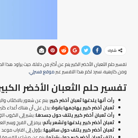
شارك
تفسير حلم الثعبان الأخضر الكبير ينم عن أكثر من دلالة، حيث يراود هذا 
ومن كارهيه، نسرد لكم هذا التفسير عبر
موقع فسرلي
.
تفسير حلم الثعبان الأخضر الكبير
رأت أنها يلدغها ثعبان أخضر كبير:
ينم عن شعور بالاكتئاب وال
ثعبان أخضر كبير يهاجمها بقوة:
يدل على أن هناك أعداء كثيرون
رأت ثعبان أخضر كبير يلتف حول جسدها:
يشير إلى الكروب الت
ثعبان أخضر كبير يلدغها وتشعر بألم:
يرمز إلى الفرج ويسر الع
ثعبان أخضر كبير يلتف حول ساقيها:
يؤول إلى اقتراب موعد ز
يلتف ثعبان أخضر كبير حول رقبتها:
ينم عن مشاعر القسوة الت