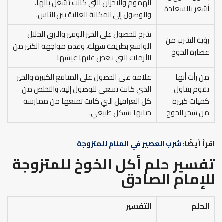
الهموم والأحزان التي كانت تشغل بالها،
أشعر بالسعادة
والوصول إلى المكانة العالية بين الناس.
شرح للحصول على الخير الوفير والرزق الحلال
رؤية الشرب من
الواسع بطريقة سهلة، وعدم مواجهة الكثير من
عصارة الخوخ
الأزمات التي تنغص عليها عيشها.
من رأت أنها
علامة على الحصول على المنافع الكبيرة والخير
تقوم بتناول
الذي كانت تسعى للوصول إليه، والتخلص من
كميات كبيرة
كل العراقيل التي كانت تمنعها من ممارسة
من شجر الخوخ
حياتها بشكل طبيعي.
اقرأ أيضًا:
شرب العصير في المنام للمتزوجة
تفسير حلم أكل الخوخ للمتزوجة
للإمام الصادق
الحلم
التفسير