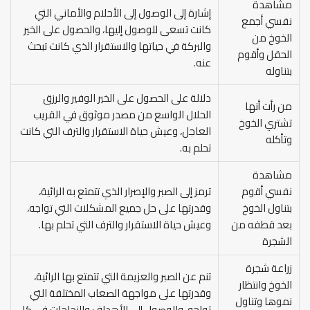
مشاهدة
إشارة إلى الوصول إلى الأحلام والأماني التي
نفسي أجمع
كانت تسعى للوصول إليها، والحصول على الخير
الخوخ من
والبركة في حياتها والاستقرار الذي كانت تبحث
الحقل وأقوم
عنه.
بتناوله
دلالة على الحصول على الخير الوفير والرزق
من رأت أنها
الحلال الواسع من مصدر موثوق في القريب
تشتري الخوخ
العاجل، وعيش حياة الاستقرار والترف التي كانت
وتأكله
تحلم به.
مشاهدة
نفسي أقوم
ترمز إلى الصبر والإصرار الذي تتمتع به الرائية،
بتناول الخوخ
وقدرتها على حل جميع المشكلات التي تواجه،
بعد قطفه من
وعيش حياة الاستقرار والترف التي تحلم بها.
الشجرة
زراعة شجرة
تنم عن الصبر والعزيمة التي تتمتع بها الرائية،
الخوخ وانتظار
وقدرتها على مواجهة الصعاب المختلفة التي
نموها وتناول
تواجه، والوصول إلى الأهداف والنجاحات في كل