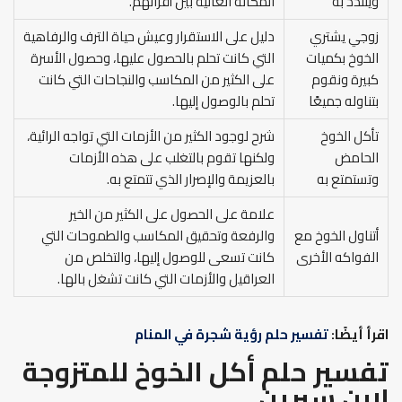
ويتلذذ به
المكانة العالية بين أقرانهم.
زوجي يشتري
دليل على الاستقرار وعيش حياة الترف والرفاهية
الخوخ بكميات
التي كانت تحلم بالحصول عليها، وحصول الأسرة
كبيرة ونقوم
على الكثير من المكاسب والنجاحات التي كانت
بتناوله جميعًا
تحلم بالوصول إليها.
تأكل الخوخ
شرح لوجود الكثير من الأزمات التي تواجه الرائية،
الحامض
ولكنها تقوم بالتغلب على هذه الأزمات
وتستمتع به
بالعزيمة والإصرار الذي تتمتع به.
علامة على الحصول على الكثير من الخير
أتناول الخوخ مع
والرفعة وتحقيق المكاسب والطموحات التي
الفواكه الأخرى
كانت تسعى للوصول إليها، والتخلص من
العراقيل والأزمات التي كانت تشغل بالها.
اقرأ أيضًا:
تفسير حلم رؤية شجرة في المنام
تفسير حلم أكل الخوخ للمتزوجة
لابن سيرين