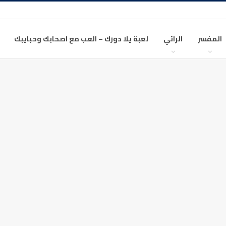
المفسر
الرائي
لعبة يلا دورك – العب مع اصحابك وحبايبك