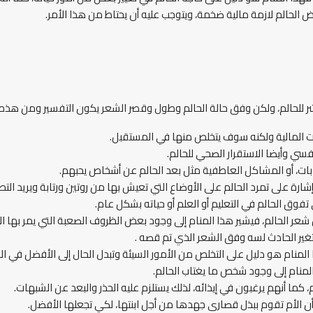
 الحالم لازمة مالية ضخمة، ويتوجب عليه أن يحتاط من هذا الأمر.
 للحالم، ولكن وفق حالة الحالم وطول وقصر الشعر يكون التفسير ومن هذه ال
ت المالية ولكنه سوف يتخلص منها في المستقبل.
فسي وأيضا الاستقرار الصحي للحالم.
بات، أو المشاكل العاطفية مثل بعد الحالم عن أشخاص يحبهم.
رة على تمرد الحالم على الأوضاع التي تعيش بها من روتين ورتابة ويريد التطو
 تفوق الحالم في التعليم أو العلم أو حياته بشكل عام.
الم، فيشير هذا المنام إلى وجود بعض الظروف الصعبة التي يمر بها الح
تغير الحادث لسه وفق الشعر الذي تم قصه .
 المنام هو دليل على التخلص من الأمور السيئة وتبدل الحال إلى الأفضل في ال
لمنام إلى وجود شخص ما يغتاب الحالم.
 كما أنهم يرغبون في إيذائه، لذلك يستلزم عليه الحذر والبعد عن الشبهات.
ن الأم تقوم ببذل قصارى جهدها من أجل ابنتها، لكي تجعلها الأفضل.