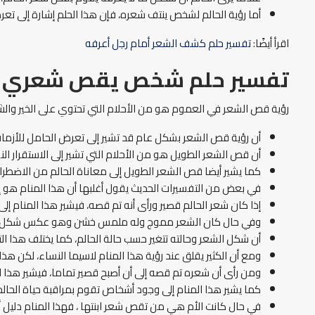
أما رؤية الحالم لشخص ينتف شعره، فإن هذا الحلم إشارة إلى تعرض
اقرأ أيضًا:
تفسير حلم كشف الشعر أمام رجل أعرفه
تفسير حلم شخص يقص شعري
رؤية قص الشعر في العموم هو من الأحلام التي تحتوي على الخير والشر
أن رؤية قص الشعر بشكل عام قد تشير إلى تعرض الحامل للأزما
أن قص الشعر الطويل هو من الأحلام التي تشير إلى الاستقرار الن
كما يشير أيضا قص الشعر الطويل إلى معاناة الحالم من الاضطرا
في بعض من التفسيرات الحديث يقول أغلبها أن هذا المنام هو إشا
إذا كان شعر الحالم قصير ورأى أنه تم قصه، فيشير هذا المنام إلى
وفي حال كان الشعر مموج وله ملمس خشن وهو عكس شكل شعر الح
أن شكل الشعر وحالته تتغير حسب حالة الحالم، كما يختلف هذا ال
ومع أن الكثير يقلق عند رؤية هذا المنام لاسيما النساء، لكن هذا
ومن رأى أن شعره تم قصه إلى أن أصبح قصير تماما، فيشير هذا ا
كما يشير هذا المنام إلى وجود أشخاص تقوم بمراقبة حياة الحالم،
في حال كانت الأم هي من تقص شعر ابنتها ، فهذا المنام دليل أ