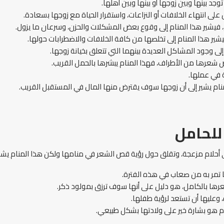
د بينها وبين زوجها أو بينها وبين أهلها.
انتهاء الخلافات أو النزاعات، واستقرار الحياة مع زوجها بسعادة.
يشير هذا المنام إلى وقوع بعض المشكلات والحزن، وسرعان ما يزول.
ير هذا المنام إلى تخلصها من كافة الخلافات والاضطرابات حولها.
لى وجود المشاكل العديدة بينهما التي تتعلق بخيانة زوجها.
ص شعرها من الأطراف، فهذا المنام يبشرها بالحمل القريب.
 في عملها.
نام يشير إلى أن زوجها سوف يقترض منها المال في المستقبل القريب.
لحامل
 أحلام مزعجة، وتقلق حول رؤية قص الشعر في منامها ولكن هذا المنام يشير إ
ا تمر به من صعاب في هذه الفترة.
رها بالكامل، هو دليل على أنها سوف ترزق بمولود ذكر.
، وعليها أن تستعد لرؤية طفلها.
ام هو بشارة خير على ولادتها بشكل طبيعي.