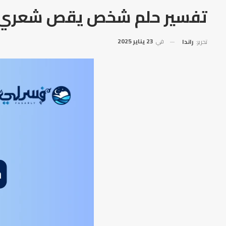
تفسير حلم شخص يقص شعري
في
23 يناير 2025
تحرير:
راندا