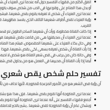
اتفق الكثير من فقهاء التفسير حول أنه عندما ترى العزباء أن 
أو يدل هذا المنام على وقوعها في الحب من شخص سوف يتزوج 
عندما ترى العزباء أن شخص لا تعرفه يقوم بقص شعرها، فيشير ه
رؤية العزباء تقص أطراف شعرها التالف الذي يفسد مظهرها، فهذا
القريب.
إذا كانت الفتاة مخطوبة، ورأت أن شعرها الساحر الطويل تم قصه،
عندما ترى العزباء أن صديقتها هي من قامت بقص شعرها، فهذ
وفي حال بكاء العزباء على شعرها المقصوص، فيشر هذا المنام
إذا رأت الفتاة أن شخص تعرفه يسعى لكي يقص شعرها، فهذا ال
وفي حالة كان من يرغب في قص شعر الفتاة هو شخص لا تحبه، فهذ
أيضا إذا رأت الفتاة أن مديرها في العمل هو من يحاول قص شع
تفسير حلم شخص يقص شعري ل
أن رؤية قص الشعر هو من الأمور المزعجة للمتزوجة، لأنها تخاف من تأثير
عندما ترى المتزوجة أنها تقوم بقص شعرها ، فإن هذا هو بشارة خ
أجمع فقهاء التفسير على أنه عندما ترى المتزوجة أنها تقوم ب
وبشكل عام أن رؤية المتزوجة لقص شعرها ، يشير بالخير للحاملة