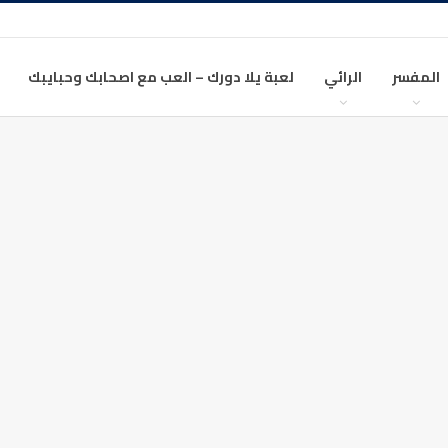
المفسر
الرائي
لعبة يلا دورك – العب مع اصحابك وحبايبك