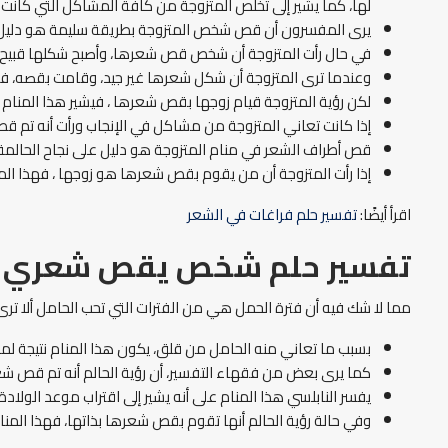
لها، كما يشير إلى تخلص المتزوجة من كافة المشاكل التي كانت توج
يرى المفسرون أن قص شخص المتزوجة بطريقة سليمة هو دليل على 
في حال رأت المتزوجة أن شخص قص شعرها، وأصبح شكلها قبيح، ف
وعندما ترى المتزوجة أن شكل شعرها غير جيد، وقامت بقصه، فيش
لكن رؤية المتزوجة قيام زوجها بقص شعرها ، فيشير هذا المنام إ
إذا كانت تعاني المتزوجة من مشاكل في الإنجاب ورأت أنه تم ق
قص أطراف الشعر في منام المتزوجة هو دليل على نجاح الحالمة
إذا رأت المتزوجة أن من يقوم بقص شعرها هو زوجها ، فهذا الم
اقرأ أيضًا:
تفسير حلم فراغات في الشعر
تفسير حلم شخص يقص شعري ل
مما لا شك فيه أن فترة الحمل هي من الفترات التي تحب الحامل ألا ترى
بسبب ما تعاني منه الحامل من قلق، يكون هذا المنام نتيجة لم
كما يرى بعض من فقهاء التفسير، أن رؤية الحالم أنه تم قص شع
يفسر النابلسي هذا المنام على أنه يشير إلى اقتراب موعد الولادة
وفي حالة رؤية الحالم أنها تقوم بقص شعرها بذاتها، فهذا المن