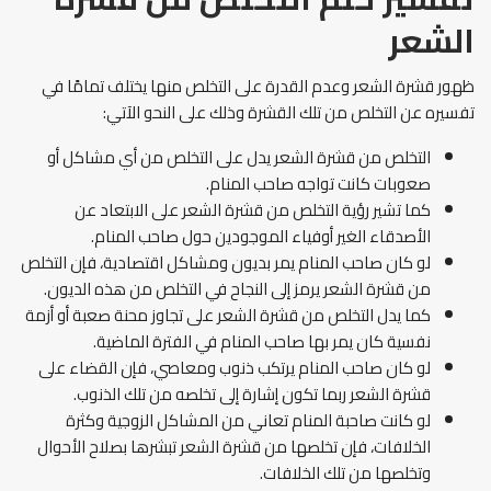
الشعر
ظهور قشرة الشعر وعدم القدرة على التخلص منها يختلف تمامًا في
تفسيره عن التخلص من تلك القشرة وذلك على النحو الآتي:
التخلص من قشرة الشعر يدل على التخلص من أي مشاكل أو
صعوبات كانت تواجه صاحب المنام.
كما تشير رؤية التخلص من قشرة الشعر على الابتعاد عن
الأصدقاء الغير أوفياء الموجودين حول صاحب المنام.
لو كان صاحب المنام يمر بديون ومشاكل اقتصادية، فإن التخلص
من قشرة الشعر يرمز إلى النجاح في التخلص من هذه الديون.
كما يدل التخلص من قشرة الشعر على تجاوز محنة صعبة أو أزمة
نفسية كان يمر بها صاحب المنام في الفترة الماضية.
لو كان صاحب المنام يرتكب ذنوب ومعاصي، فإن القضاء على
قشرة الشعر ربما تكون إشارة إلى تخلصه من تلك الذنوب.
لو كانت صاحبة المنام تعاني من المشاكل الزوجية وكثرة
الخلافات، فإن تخلصها من قشرة الشعر تبشرها بصلاح الأحوال
وتخلصها من تلك الخلافات.