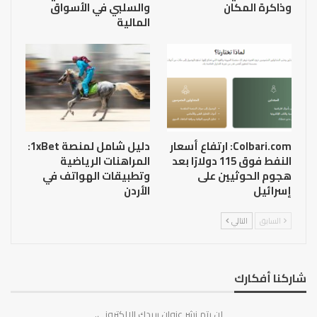
وذاكرة المكان
والسلبي في الأسواق
المالية
Colbari.com: ارتفاع أسعار
دليل شامل لمنصة 1xBet:
النفط فوق 115 دولارًا بعد
المراهنات الرياضية
هجوم الحوثيين على
وتطبيقات الهواتف في
إسرائيل
الأردن
السابق
التالي
شاركنا أفكارك
لن يتم نشر عنوان بريدك الإلكتروني.