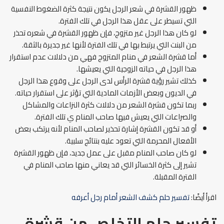
ظهور القشرة في شعر الرجل يكون نتيجة كثرة الضغوط النفسية
التي تسيطر على عقل هذا الرجل في تلك الفترة.
لو كان هذا الرجل غير متزوج، فإن ظهور القشرة في شعره تحذر
من البنت التي يرتبط بها في تلك الفترة لأنها غير جديرة بالثقة.
أما قشرة الشعر في منام المتزوج فهي من دلالات عدم استقرار
هذا الرجل في حياته الزوجية التي يعيشها.
كذلك تشير رؤية قشرة الرأس لدى الرجل على وقوع هذا الرجل
في الديون وبعض الأزمات المادية التي تؤثر على استقرار حياته.
ربما تكون قشرة الشعر من دلالات كثرة النزاعات والمشاكل
والصراعات التي يعيش فيها صاحب المنام ي تلك الفترة.
أو قد تكون القشرة إشارة تحذير لصاحب المنام لأنه يرتكب بعض
الأفعال المحرمة التي تعود عليه بنتائج سلبية.
لو كان صاحب المنام مقبل على عمل جديد، فإن ظهور القشرة
تشير إلى كثرة الخسائر التي قد يعاني منها صاحب المنام في
الفترة المقبلة.
اقرأ أيضًا:
تفسير حلم كشف الشعر أمام رجل أعرفه
تفسير حلم التخلص من قشرة