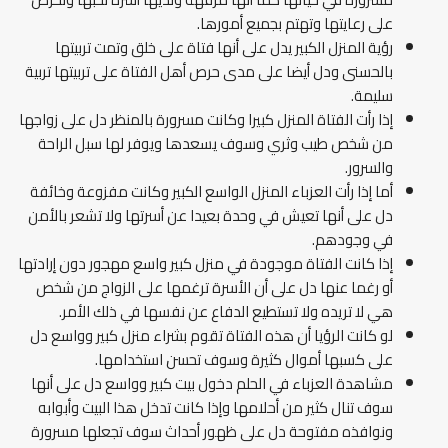
على رعايتها وتهتم بجميع أمورها.
رؤية المنزل الكبير يدل على أنها فتاة على خلق وتمت تربيتها
بالحسنى ودل أيضا على مدى حرص أهل الفتاة على تربيتها تربية
سليمة.
إذا رأت الفتاة المنزل كبيرا وكانت مسرورة بالمنظر دل على زواجها
من شخص طيب وثري وسوف يسعدها ويوفر لها سبل الراحة
والسرور.
أما إذا رأت العزباء المنزل الواسع الكبير وكانت مفزوعة وخائفة
دل على أنها تعيش في وحدة بعيدا عن أسرتها ولا تشعر بالأمن
في وجودهم.
إذا كانت الفتاة موجودة في منزل كبير واسع مهجور دون إرادتها
أو رغما عنها دل على أن الأسرة ترغمها على الزواج من شخص
هي لا تريده ولا تستطيع الدفاع عن نفسها في ذلك الأمر.
لو كانت الرؤيا أن هذه الفتاة تقوم بشراء منزل كبير وواسع دل
على كسبها أموال كثيرة وسوف تحسن استخدامها.
مشاهدة العزباء في الحلم دخول بيت كبير وواسع دل على أنها
سوف تنال كثير من أحلامها وإذا كانت تدخل هذا البيت وأبوابه
ونوافذه مفتوحة دل على ظهور أحداث سوف تجعلها مسرورة