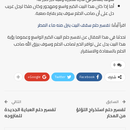
أما إذا كان هذا البيت الكبير واسع ومهجور وكان ملكا لرجل غريب
دل على أن صاحب الحلم سوف يمر بفترة صعبة.
اقرأ أيضًا:
تفسير حلم سقف البيت ينزل منه ماء المطر
تحدثنا في هذا المقال عن تفسير حلم البيت الكبير الواسع وعموما رؤية
هذا البيت يدل على توافر الخير لصاحب الحلم وسوف يرزق الله صاحب
الحلم بالسعادة والاستقرار.
0
Google+
Twitter
Facebook
شارك
السابق
التالي
تفسير حلم استخراج اللؤلؤ
تفسير حلم العباية الجديدة
من المحار
للمتزوجه