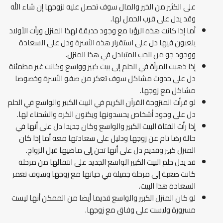
على الكثير من الخير والمال سوف تحصل عليه لزوجها إن شاء الله
وقد يدل على قرب الحمل لها.
أما إذا كانت هذه الرؤيا مع وجود حديقة لهذا المنزل ورأت الأولاد
يلعبون فيها دل على استقرار هذه الأسرة ودل على السعادة
ووجود جو من الحب المتبادل في هذا المنزل.
إذا ذهبت المرأة في الحلم إلى بيت كبير وواسع وكانت غير مطمئنة
دل على حدوث مشاكل سوف تعكر من صفو الأسرة وخصوصا
مشاكل مع زوجها.
لو قرأت المتزوجة القرآن الكريم في البيت الكبير والواسع في الحلم
دل على وجود أشخاص يحسدونها ويكنون الكره والشحناء لها.
إذا رأت الفتاة البيت الكبير والواسع وكان جديدا دل على أنها في
حالة رضا تام عن زوجها ودليل على سعادتها معه أما إذا كان
المنزل كبير وقديم دل على أنها تحن إلى ماضيها قبل الزواج.
قد يدل حلم البيت الكبير الواسع الجديد على انتقالها من مرحلة
كانت صعبة إلى مرحلة جميلة في حياتها مع زوجها وسوف تغمر
السعادة هذا البيت.
لو كان المنزل الكبير والواسع قديما أيضا من الممكن أنها ليست
مسرورة وليست على وفاق مع زوجها.