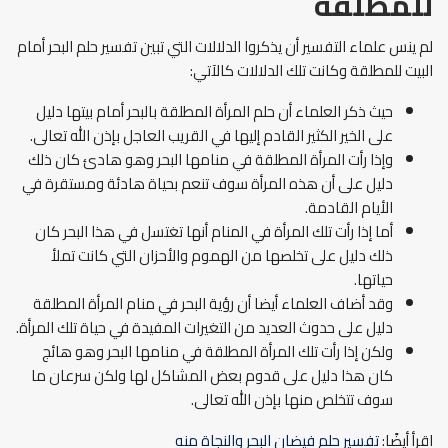
للمطلقة
لم ينس علماء التفسير أن يذكروا الدلالات التي تبين تفسير حلم البحر أمام
البيت للمطلقة وكانت تلك الدلالات كالآتي:
حيث ذكر العلماء أن حلم المرأة المطلقة بالبحر أمام بيتها دليل
على الخير الكثير القادم إليها في القريب العاجل بإذن الله تعالى.
وإذا رأت المرأة المطلقة في منامها البحر وهو هادئ كان ذلك
دليل على أن هذه المرأة سوف تنعم بحياة هادئة ومستقرة في
الأيام القادمة.
أما إذا رأت تلك المرأة في المنام أنها تغتسل في هذا البحر كان
ذلك دليل على تخلصها من الهموم والأحزان التي كانت تملأ
حياتها.
وقد أضاف العلماء أيضا أن رؤية البحر في منام المرأة المطلقة
دليل على حدوث العديد من التغيرات المفيدة في حياة تلك المرأة.
ولكن إذا رأت تلك المرأة المطلقة في منامها البحر وهو هائج
كان هذا دليل على قدوم بعض المشاكل لها ولكن سرعان ما
سوف تتخلص منها بإذن الله تعالى.
اقرأ أيضًا:
تفسير حلم فيضان البحر والنجاة منه