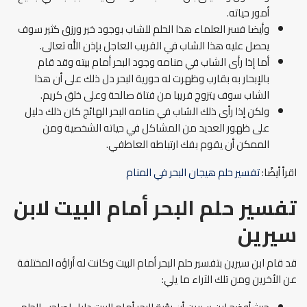
أمور حياته.
وأيضا فسر العلماء هذا الحلم للشاب بوجود خير ورزق كثير سوف
يحصل عليه هذا الشاب في القريب العاجل بإذن الله تعالى.
أما إذا رأى الشاب في منامه وجود البحر أمام بيته وقد قام
بالإبحار به بقارب وظهرت له حورية البحر دل ذلك على أن هذا
الشاب سوف يتزوج قريبا من فتاة صالحة وعلى خلق كريم.
ولكن إذا رأى ذلك الشاب في منامه البحر الهائج كان ذلك دليل
على ظهور العديد من المشاكل في حياته الشخصية ومن
الممكن أن يقوم بفك ارتباطه العاطفي.
اقرأ أيضًا:
تفسير حلم هيجان البحر في المنام
تفسير حلم البحر أمام البيت لابن
سيرين
قد قام ابن سيرين بتفسير حلم البحر أمام البيت وكانت له أراؤه المختلفة
عن الأخرين ومن تلك الآراء ما يلي: