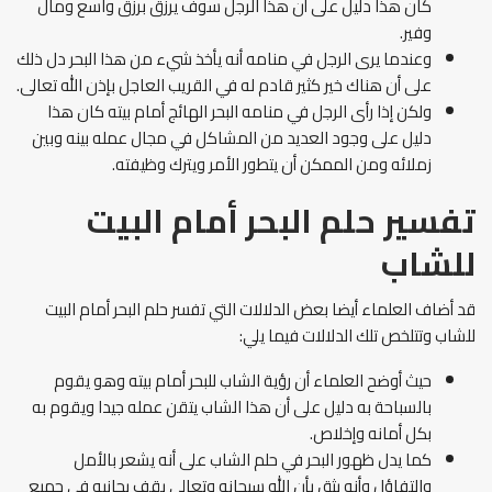
كان هذا دليل على أن هذا الرجل سوف يرزق برزق واسع ومال
وفير.
وعندما يرى الرجل في منامه أنه يأخذ شيء من هذا البحر دل ذلك
على أن هناك خير كثير قادم له في القريب العاجل بإذن الله تعالى.
ولكن إذا رأى الرجل في منامه البحر الهائج أمام بيته كان هذا
دليل على وجود العديد من المشاكل في مجال عمله بينه وبين
زملائه ومن الممكن أن يتطور الأمر ويترك وظيفته.
تفسير حلم البحر أمام البيت
للشاب
قد أضاف العلماء أيضا بعض الدلالات التي تفسر حلم البحر أمام البيت
للشاب وتتلخص تلك الدلالات فيما يلي:
حيث أوضح العلماء أن رؤية الشاب للبحر أمام بيته وهو يقوم
بالسباحة به دليل على أن هذا الشاب يتقن عمله جيدا ويقوم به
بكل أمانه وإخلاص.
كما يدل ظهور البحر في حلم الشاب على أنه يشعر بالأمل
والتفاؤل وأنه يثق بأن الله سبحانه وتعالى يقف بجانبه في جميع