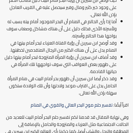
حيث أوضح ابن سيرين أن رؤية البحر أمام البيت دليل لصاحب الحلم
على وجود خير كثير ومال وفير سيحصل عليه في القريب العاجل
بإذن الله تعالى.
أما إذا رأى الحالم في المنام أن البحر الموجود أمام بيته يسبب له
ولأسرته الأذى فذلك دليل على أن هناك مشاكل وصعاب سوف
يواجها هذا الحالم وأسرته.
وقد أوضح ابن سيرين أن رؤية الفتاة العزباء لبحر أمام بيتها في
المنام يدل على أن هناك الكثير من الرجال المتقدمين لخطبتها.
وقد أضاف ابن سيرين أن رؤية المرأة المتزوجة لبحر أمام بيتها دليل
على ظهور بعض العواقب التي سوف تواجهها تلك المرأة في
حياتها القادمة.
وقد ذكر أيضا ابن سيرين أن ظهور بحر أمام البيت في منام المرأة
الحامل يدل على اقتراب موعد ولادتها وأن تلك الولادة ستكون
سهلة بإذن الله تعالى.
اقرأ أيضًا:
تفسير حلم موج البحر العالي والقوي في المنام
وفي نهاية المقال قد قدمنا لكم تفسير حلم البحر أمام البيت للعديد من
الحالات الاجتماعية مثل العزباء والمتزوجة والحامل بالإضافة إلى
المطلقة والرجل والشاب أيضا، كما ذكرنا رأي العالم الكبير ابن سيرين في