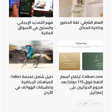
العطر الشرقي: لغة الحضور
فهم التمديد الإيجابي
وذاكرة المكان
والسلبي في الأسواق
المالية
Colbari.com: ارتفاع أسعار
دليل شامل لمنصة 1xBet:
النفط فوق 115 دولارًا بعد
المراهنات الرياضية
هجوم الحوثيين على
وتطبيقات الهواتف في
إسرائيل
الأردن
السابق
التالي