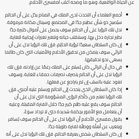
عن الحياة الواقعية، وهو ما وضحه أغلب أمفسري الأحلام.
أجمع العلماء أن التحدث لدى الملك في المنام يدُل على أن الحالم
سيُصبح ذو شأن عظيم جدًا في المجتمع، وسينال مكانة مرموقة.
تدل تلك الرؤيا على أن الحالم سوف يحصل على أموال كثيرة جدًا
نظير تجارة دخل بها، وستنقلب حياته وتتغير تغيرات إيجابية للغاية.
إن كان السلطان سعيدًا لرؤية الحالِم، فإن تلك الرؤيا تدل على أن
الرائي سوف يتمكن من تحقيق الأحلام والأمنيات التي كان طالما
يسعى نحو تحقيقها.
في حال أن الرائي كان يُسلم على الملك رغمًا عن إرادته، فإن تلك
الرؤيا تدل على أن الحالم يتصرف تصرفات حمقاء للغاية، وسوف
تعود عليه بالسلب إن لم يتراجع عن فعلها.
إذا كان السلطان الذي يتحدث إلى الحالم ويسلم عليه أجنبي، فإن
تلك الرؤيا تعتبر من كأكثر الرؤى المشؤومة التي تدل على أن
الحالم سوف يقع عليه ظلم كبير جدًا خلال الفترة المقبلة، وعليه
أن يتعامل مع الأمور بحِكمة شديدة حتى لا تزداد سوءً.
يقول مفسري الأحلام أن الرؤيا تدل على أن الحالم سوف يُسافر
ويتغرب عن أهلُه ووطنُه لفترة طويلة جدًا.
إن كان السلطان شخص يعرفه الحالم، فإن تلك الرؤيا تدل على أنه