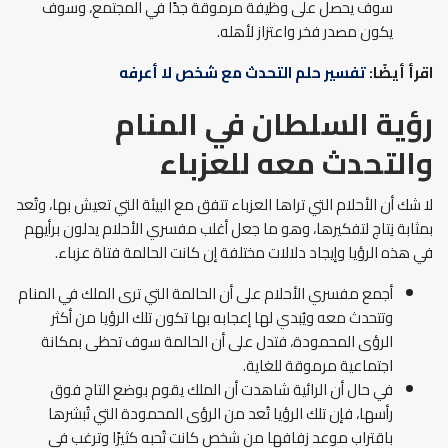
سوف يحصل على وظيفة مرموقة جدًا في المجتمع، وسوف
يكون مصدر فخر واعتزاز لأهله.
اقرأ أيضًا:
تفسير حلم التحدث مع شخص لا أعرفه
رؤية السلطان في المنام
والتحدث معه للعزباء
لا شك أن الأحلام التي تراها العزباء تتفق مع البيئة التي تعيش بها، وتُعد
بمثابة نِتاج لتفكيرها، وهو ما جعل أغلب مفسري الأحلام يدلون برأيهم
في هذه الرؤيا وإيجاد دلالات مختلفة إن كانت الحالمة فتاة عزباء.
أجمع مفسري الأحلام على أن الحالمة التي ترى الملك في المنام
وتتحدث معه ويُبدي لها إعجابه بها تكون تلك الرؤيا من أكثر
الرؤى المحمودة، فتدل على أن الحالمة سوف تحظى بمكانة
اجتماعية مرموقة للغاية.
في حال أن الرائية شاهدت أن الملك يقوم بوضع التاج فوق
رأسها، فإن تلك الرؤيا تُعد من الرؤى المحمودة التي تُبشرها
باقتراب موعد زفافها من شخص كانت تُحبه كثيرًا وترغب في