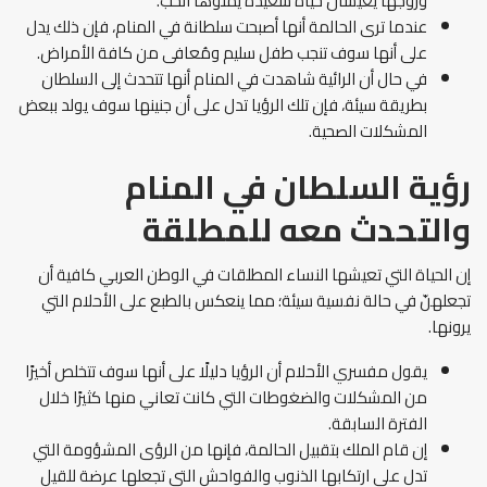
وزوجها يعيشان حياة سعيدة يملؤها الحب.
عندما ترى الحالمة أنها أصبحت سلطانة في المنام، فإن ذلك يدل
على أنها سوف تنجب طفل سليم ومُعافى من كافة الأمراض.
في حال أن الرائية شاهدت في المنام أنها تتحدث إلى السلطان
بطريقة سيئة، فإن تلك الرؤيا تدل على أن جنينها سوف يولد ببعض
المشكلات الصحية.
رؤية السلطان في المنام
والتحدث معه للمطلقة
إن الحياة التي تعيشها النساء المطلقات في الوطن العربي كافية أن
تجعلهنّ في حالة نفسية سيئة؛ مما ينعكس بالطبع على الأحلام التي
يرونها.
يقول مفسري الأحلام أن الرؤيا دليلًا على أنها سوف تتخلص أخيرًا
من المشكلات والضغوطات التي كانت تعاني منها كثيرًا خلال
الفترة السابقة.
إن قام الملك بتقبيل الحالمة، فإنها من الرؤى المشؤومة التي
تدل على ارتكابها الذنوب والفواحش التي تجعلها عرضة للقيل