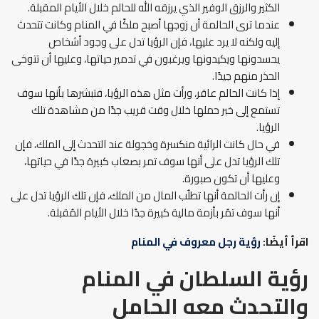
الكثير والرزق الوفير الذي يرزقه الله للحالم خلال الأيام المقبلة.
عندما ترى الحالمة أن زوجها أصبح ملكًا في المنام وكانت تتحدث
إليه ولكنه لا يرد عليها، فإن الرؤيا تدل على وجود أشخاص
يحسدونها ويكيدونها ويرغبون في تدمير حياتها، وعليها أن تتوخى
الحذر منهم جيدًا.
إذا كانت الحالم عاقر، ورأت مثل هذه الرؤيا، فتبشرها بأنها سوف
تستمع إلى خبر حملها خلال وقت قريب جدًا من مشاهدة تلك
الرؤيا.
في حال كانت الرائية منكسرة وخجولة عند التحدث إلى الملك، فإن
تلك الرؤيا تدل على أنها سوف تمر بصعاب كبيرة جدًا في حياتها،
وعليها أن تكون صبورة.
إن رأت الحالمة أنها تطلُب المال من الملك، فإن تلك الرؤيا تدل على
أنها سوف تمُر بأزمة مالية كبيرة جدًا خلال الأيام المُقبلة.
اقرأ أيضًا:
رؤية رجل معروف في المنام
رؤية السلطان في المنام
والتحدث معه الحامل