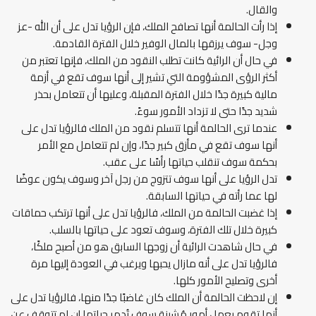
والقال.
إذا رأت الحالمة أنها تصافح الملك، فإن الرؤيا تدل على أن الله -عز
وجل- سوف يرزقها بالمال الوفير خلال الفترة القادمة.
في حال أن الرائية كانت تطلب النقود من الملك، فإنها تعتبر من
أكثر الرؤى المشؤومة التي تشير إلى أنها سوف تقع في أزمة
مالية كبيرة جدًا خلال الفترة المقبلة، وعليها أن تتعامل بحذر
شديد جدًا حتى لا تزداد الأمور سوءً.
عندما ترى الحالمة أنها تتسلم نقود من الملك فالرؤيا تدل على
أنها سوف تقع في مأزق كبير جدًا، وإن لم تتعامل مع الأمر
بحكمة سوف تنقلب حياتها رأسًا على عقب.
تدل الرؤيا على أنها سوف تتزوج من رجل آخر وسوف يكون عوضًا
لها عما رأته في حياتها السابقة.
إذا غضبت الحالمة من الملك، فالرؤيا تدل على أنها ترتكب حماقات
كبيرة خلال تلك الفترة، وسوف تعود على حياتها بالسلب.
في حال شاهدت الرائية أن زوجها السابق هو من أصبح ملكًا،
فالرؤيا تدل على أنه مازال يحبها ويرغب في العودة إليها مرة
أخرى وتصليح الأمور كلها.
إن لاحظت الحالمة أن الملك كان غاضبًا جدًا منها، فالرؤيا تدل على
أنها تقوم بعمل أمور مُشينة سوف تُدمِر حياتها إن لم تتوقف عن