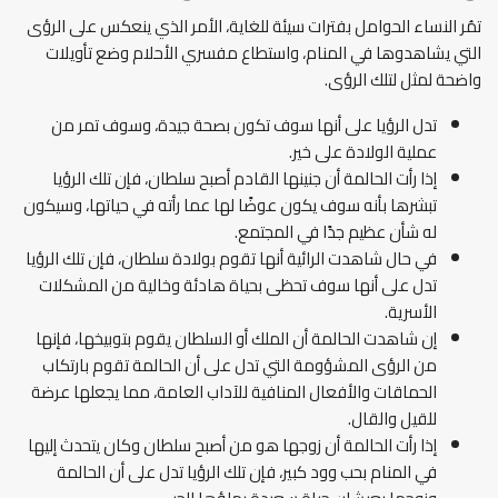
تمُر النساء الحوامل بفترات سيئة للغاية، الأمر الذي ينعكس على الرؤى
التي يشاهدوها في المنام، واستطاع مفسري الأحلام وضع تأويلات
واضحة لمثل لتلك الرؤى.
تدل الرؤيا على أنها سوف تكون بصحة جيدة، وسوف تمر من
عملية الولادة على خير.
إذا رأت الحالمة أن جنينها القادم أصبح سلطان، فإن تلك الرؤيا
تبشرها بأنه سوف يكون عوضًا لها عما رأته في حياتها، وسيكون
له شأن عظيم جدًا في المجتمع.
في حال شاهدت الرائية أنها تقوم بولادة سلطان، فإن تلك الرؤيا
تدل على أنها سوف تحظى بحياة هادئة وخالية من المشكلات
الأسرية.
إن شاهدت الحالمة أن الملك أو السلطان يقوم بتوبيخها، فإنها
من الرؤى المشؤومة التي تدل على أن الحالمة تقوم بارتكاب
الحماقات والأفعال المنافية للآداب العامة، مما يجعلها عرضة
للقيل والقال.
إذا رأت الحالمة أن زوجها هو من أصبح سلطان وكان يتحدث إليها
في المنام بحب وود كبير، فإن تلك الرؤيا تدل على أن الحالمة