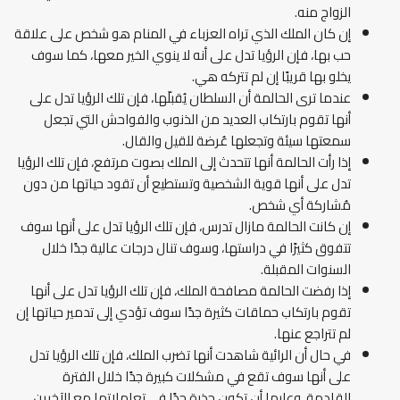
الزواج منه.
إن كان الملك الذي تراه العزباء في المنام هو شخص على علاقة
حب بها، فإن الرؤيا تدل على أنه لا ينوي الخير معها، كما سوف
يخلو بها قريبًا إن لم تتركه هي.
عندما ترى الحالمة أن السلطان يُقبلّها، فإن تلك الرؤيا تدل على
أنها تقوم بارتكاب العديد من الذنوب والفواحش التي تجعل
سمعتها سيئة وتجعلها عُرضة للقيل والقال.
إذا رأت الحالمة أنها تتحدث إلى الملك بصوت مرتفع، فإن تلك الرؤيا
تدل على أنها قوية الشخصية وتستطيع أن تقود حياتها من دون
مُشاركة أي شخص.
إن كانت الحالمة مازال تدرس، فإن تلك الرؤيا تدل على أنها سوف
تتفوق كثيرًا في دراستها، وسوف تنال درجات عالية جدًا خلال
السنوات المقبلة.
إذا رفضت الحالمة مصافحة الملك، فإن تلك الرؤيا تدل على أنها
تقوم بارتكاب حماقات كثيرة جدًا سوف تؤدي إلى تدمير حياتها إن
لم تتراجع عنها.
في حال أن الرائية شاهدت أنها تضرب الملك، فإن تلك الرؤيا تدل
على أنها سوف تقع في مشكلات كبيرة جدًا خلال الفترة
القادمة، وعليها أن تكون حذرة جدًا في تعاملاتها مع الآخرين.