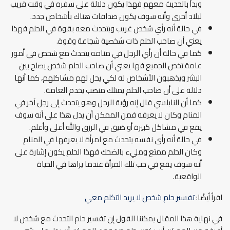
وبدأ بالحديث معهم فهذا يكون دلالة على سفره في وقت قريب
لبلاد أخرى وأنه سوف يكون صداقات هناك بأشخاص جدد.
في حالة أنه رأي شخص غريب ويتحدث معه بقوة في الحلم فهذا
يعني أن صاحب الحلم ذات شخصية شجاعة وقوة.
كما في حالة أن رأي الرجل في منامه يتحدث مع شخص في أمور
عامة تخص الجميع فها يعني أن صاحب الحلم شخص يصلح بين
البشر ويذهبون الأشخاص له لكي يحل لهم مشاكلهم، كما أنها
دلالة على أن صاحب الحلم يمتلك منصب يخدم العامة.
كما أن النابلسي قال إنه رؤية الرجل وهو يتحدث إلى رجل آخر في
المنام وكان لا يعرفه فمن الممكن أن يدل هذا على أنه سوف
يقع في مشاكل كبيرة أو ضيق في الرزق والله أعلى وأعلم.
في حالة أنه رأى نفسه يتحدث مع امرأة لا يعرفها في المنام
وكان الحلم ممتع ومليء بالضحك فهذا الحلم يكون إشارة على
أنه سوف يقع في حب تلك المرأة عندما يراها في الحياة
الواقعية.
اقرأ أيضًا:
تفسير حلم شخص لا يريد التكلم معي
في نهاية هذا المقال يمكننا القول إن تفسير حلم التحدث مع شخص لا