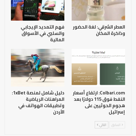
العطر الشرقي: لغة الحضور
فهم التمديد الإيجابي
وذاكرة المكان
والسلبي في الأسواق
المالية
Colbari.com: ارتفاع أسعار
دليل شامل لمنصة 1xBet:
النفط فوق 115 دولارًا بعد
المراهنات الرياضية
هجوم الحوثيين على
وتطبيقات الهواتف في
إسرائيل
الأردن
السابق
التالي