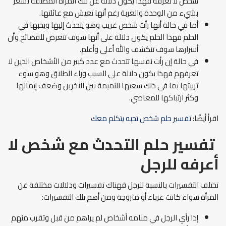
شخص لا تعرفه فهذا يكون دلالة عن تلك المرأة المطلقة تشعر
بشيء من الوحدة والغربة رغم أنها تعيش مع عائلتها.
أما في حالة أنها رأت شخص غريب وهو يتحدث إليها ويحبها في
الحلم فهذا الحلم يكون دلالة على أنها سوف تتعرض للفضائح وأن
أسرارها سوف تنكشف والله أعلى وأعلم.
في حالة إن رأت نفسها تتحدث مع عدد كبير من الأشخاص الذين لا
تعرفهم فهذا يكون دلالة على السبب وراء الطلاق وهو سوء
تربيتها بما في ذلك سعيها للنميمة بين الآخرين وضعف إيمانها
وكثر ارتباكها للمعاصي.
اقرأ أيضًا:
تفسير حلم شخص تحبه يتكلم معك
تفسير حلم التحدث مع شخص لا
أعرفه للرجل
تختلف التفسيرات بالنسبة للرجل فهناك تفسيرات ودلالات مختلفة عن
المرأة سواء كانت عزباء أو متزوجة ومن أهم تلك التفسيرات:
إذا رأي الرجل في منامه أشخاص لم يراهم من قبل وتقرب منهم