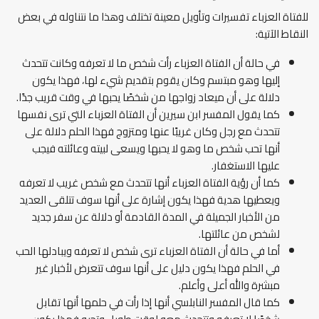
للفتاة العزباء تفسيرات وتأويل معينة تختلف وهذا ما نتناوله في بعض
النقاط الآتية:
في حالة أن الفتاة العزباء رأت شخص ما لا تعرفه وكانت تتحدث
إليها وهو مبتسم وكان يقوم بتقديم شيء لها، فهذا يكون
دلالة على أن ميعاد زواجها من شخصًا يحبها في وقت قريب جدًا.
كما يقول المفسر ابن سيرين أن الفتاة العزباء التي ترى نفسها
تتحدث مع رجل وكان غريبًا عنها ومتزوج فهذا الحلم دلالة على
أنها تحب شخص ما وهو لا يحبها ويسعى لبيته وعائلته فيجب
عليها الاستغفار.
كما أن رؤية الفتاة العزباء أنها تتحدث مع شخص غريب لا تعرفه
ويعطيها هدية فهذا يكون إشارة على أنها سوف تتلقى العديد
من الأخبار الجميلة في المدة القادمة أو دلالة عن سفر جديد
لشخص من عائلتها.
أما في حالة أن الفتاة العزباء ترى شخص لا تعرفه ويبادلها الحب
في الحلم فهذا يكون دليل على أنها سوف تتعرض لأخبار غير
مبشرة والله أعلى وأعلم.
كما قال المفسر النابلسي أنها إذا رأت في حلمها أنها تقابل