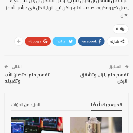
أعرفه من الممكن أن يكون حلم جيد ومن الممكن أن يدل على شيء
يحمل ضرر ومكروه لصاحب الحلم، ولكن في النهاية كل شيء بأمر الله عز
وجل.
0
Google+
Twitter
Facebook
شارك
السابق
التالي
تفسير حلم زلزال وتشقق
تفسير حلم احتضان الأب
الأرض
وتقبيله
قد يعجبك أيضًا
المزيد من المؤلف