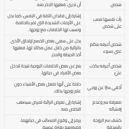
شخص
أن تدري، فعليها الحذر منه.
إشارة إلى فقدان الثقة في النفس، كما يدل
رأت نفسها تنصب
على الأزمات الشديدة التي تمر بالحالمة
على شخص
وتسبب لها الخلافات مع زوجها.
يدل على سعي بعض الخصم لإلحاق الأذى
شخص أعرفه يتكلم
بالرائية من خلال عمل مكائد لها، فعليها
عني بسوء
أخذ الحيطة والحذر.
شخص أعرفه يكذب
ينم عن بعض الخلافات الزوجية نتيجة لتدخل
عليَّ
بعض الأفراد في حياتها.
دلالة على أنها تفعل بعض الأشياء دون
أخفي سرًا عن زوجي
علم زوجها بذلك.
معرفة سر وعدم
إشارة إلى تعرض الرائية لمرض سيصعب
إفشائه
التخلص منه.
كشف سر الزوجة
يرمز إلى وقوع المصائب في حياتهما،
بالصدفة
ومرورهم بفترة عصيبة.