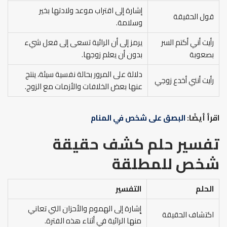
إشارة إلى اقتراب موعد ولادتها بخير
قول الحقيقة
وسلامة.
رأيت أني أكتم السر
يرمز إلى أن الرائية تسعى إلى فعل شيء
بصعوبة
بدون أن يعلم زوجها.
دلالة على المرور بحالة نفسية سيئة، ينتج
رأيت أنني أخدع زوجي
عنها بعض الخلافات والأزمات مع الزوج.
اقرأ أيضًا:
البصق على شخص في المنام
تفسير حلم كشف حقيقة
شخص للمطلقة
الحلم
التفسير
إِشارة إلى الهموم والأحزان التي تعاني
اكتشاف الحقيقة
منها الرائية في أثناء هذه الفترة.