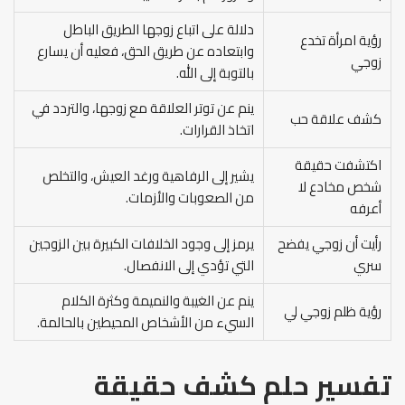
دلالة على اتباع زوجها الطريق الباطل
رؤية امرأة تخدع
وابتعاده عن طريق الحق، فعليه أن يسارع
زوجي
بالتوبة إلى الله.
ينم عن توتر العلاقة مع زوجها، والتردد في
كشف علاقة حب
اتخاذ القرارات.
اكتشفت حقيقة
يشير إلى الرفاهية ورغد العيش، والتخلص
شخص مخادع لا
من الصعوبات والأزمات.
أعرفه
رأيت أن زوجي يفضح
يرمز إلى وجود الخلافات الكبيرة بين الزوجين
سري
التي تؤدي إلى الانفصال.
ينم عن الغيبة والنميمة وكثرة الكلام
رؤية ظلم زوجي لي
السيء من الأشخاص المحيطين بالحالمة.
تفسير حلم كشف حقيقة