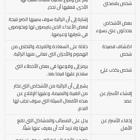
شخص يفضحني
الأذى، فعليها أن تحذر.
إشارة إلى أن الرائية سوف يصيبها الضرر نتيجة
بعض الأشخاص
لبعض الأعداء الذين يتربصون لها ويخوضون
يتحدثون عني بسوء
في شرفها وعرضها.
اكتشاف فضيحة
دلالة على السعادة والفرحة، والتخلص من
شخص
الهموم والأحزان التي تعاني منها الرائية.
يرمز إلى وقوعها في بعض الأخطاء التي
شخص يكذب عليّ
ستندم عليها فيما بعد.
يشير إلى أن الرائية من الأشخاص التي تكثر
إفشاء الأسرار عن
من الغيبة والنميمة، وعليها الإقلاع عن
عمد
هذه الأفعال السيئة التي سوف تجلب لها
الندم.
إخفاء الأسرار عن
يدل على المصائب والمشاكل التي تقع
الأهل
فيها ولا تريد أحد أن يعرف عنها شيئًا.