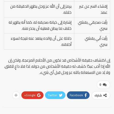
إفشاء السر عن غير
يرمز إلى أن الله عز وجل يظهر الحقيقة من
عمد
خلاله.
رأيت صديقي يفشي
إشارة إلى خيانة صديقه له، كما أنه يظهر له
سري
خلاف ما يبطن فعليه أن يحذر منه.
رأيت أبي يفشي
دلالة على أن والده يبتعد عنه نتيجة لسوء
سري
أخلاقه.
إن اكتشاف حقيقة الأشخاص قد تكون من الأحلام المزعجة، ولكن إن
الله إذا أحب عبدًا كشف له حقيقة الأشخاص من حوله، لذا فلا داعٍ للقلق،
ولا بُد من الاستعانة بالله عز وجل قبل أي شيء.
0
Google+
Twitter
Facebook
شارك