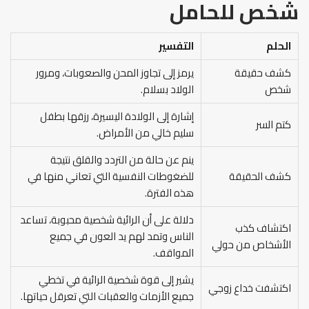
شخص للحامل
الحلم
التفسير
كشف حقيقة
يرمز إلى تجاوز المحن والصعوبات، ومرور
شخص
الولاد بسلام.
إشارة إلى الولادة اليسيرة، رزقها بطفل
كتم السر
سليم خالي من الأمراض.
ينم عن حالة من التردد والقلق نتيجة
كشف الحقيقة
للضغوطات النفسية التي تعاني منها في
هذه الفترة.
دلالة على أن الرائية شخصية محبوبة، تساعد
اكتشاف كذب
الناس وتمد لهم يد العون في جميع
الأشخاص من حولي
المواقف.
يشير إلى قوة شخصية الرائية في تخطي
اكتشفت خداع زوجي
جميع الأزمات والعقبات التي تعرقل حياتها.