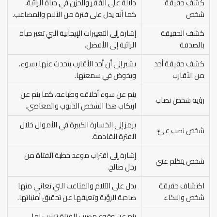
كشف حقيقة
دلالة على الفقر والحزن في حياة الرائية،
شخص
كما أنه يدل على فترة من الآلام والمصاعب.
كشف الحقيقة
إشارة إلى التغييرات الإيجابية التي تغير حياة
بالصدفة
الرائية إلى الأفضل.
كشف حقيقة أحد
يشير إلى أن أحد الأقارب يتحدث عنها بسوء،
من الأقارب
ويخوض في سمعتها.
ينم عن سوء أخلاقه وطباعه، كما ينم عن
رؤية شخص نصاب
ارتكاب هذا الشخص الذنوب والمعاصي.
يرمز إلى الخسارة الكبيرة في الأموال خلال
شخص نصب عليَّ
الفترة القادمة.
إشارة إلى اقتراب موعد خطبة الفتاة من
شخص يتكلم عني
رجل صالح.
اكتشاف حقيقة
يدل على الآلام والمتاعب التي تعاني منها
شخص والبكاء
صاحبة الرؤية وتعيقها عن تحقيق أمنياتها.
ينم عن وقوع مصيب للفتاة تسبب لها