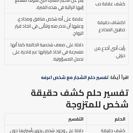
ينم عن الأخبار السارة التي سوف تستمع
كشف علاقة حب
إليها الرائية في هذه الفترة.
علامة على أنه شخص منافق ومخادع،
اكتشاف حقيقة
وعليها أن تحذر منه وتتأنى في اتخاذ قرار
خطيبي المخادع
الزواج.
دلالة على ضعف شخصية الحالمة كما أنها
رأيت أنني أخدع من
متسرعة في اتخاذ قراراتها غير قادرة على
حولي
تحمل المسؤولية.
اقرأ أيضًا:
تفسير حلم الشجار مع شخص اعرفه
تفسير حلم كشف حقيقة
شخص للمتزوجة
الحلم
التفسير
كشف حقيقة
دلالة على وجود شخص يجهر بأسرارها دون