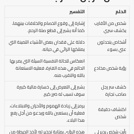
الحلم
التفسير
شخص من الأقارب
إشارة إلى وقوع الخصام والخلافات بينهما،
يكشف سري
كما أنه يشير إلى قطع صلة الرحم.
أشخاص يتحدثون
دلالة على فقدان بعض الأشياء الثمينة التي
عني بسوء
يمتلكها الرائي في حياته.
انعكاس للحالة النفسية السيئة التي يمر بها
رؤية شخص مخادع
الحالم في هذه الفترة، فعليه الاستعانة
بالله والتقرب منه.
كشف سر رجل
يشير إلى التعرض إلى خسارة مالية كبيرة
صاحب تجارة
سوف تسبب له ضرر كبير.
يرمز إلى زيادة الهموم والأحزان والابتلاءات،
اكتشاف حقيقة
فعليه أن يستعين بالله ويدعو من أجل رفع
شخص
هذا البلاء.
رأيت شخص يدبر لي
هذه الرؤى بمثابة تحذير له؛ لأخذ الحيطة من