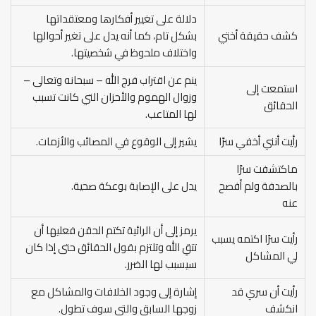
دلالة على تغيير أفكارها ومعتقداتها
كشف حقيقة أختي
بشكل تام، كما أنه يدل على تغير أحوالها
واختلاف ملحوظ في شخصيتها.
ينم عن اقتراب فرج الله – سبحانه وتعالى –
استمعت إلى
وزوال الهموم والأحزان التي كانت تسبب
الحقائق
لها المتاعب.
رأيت أنني أخفي سرًا
يشير إلى الوقوع في المصائب والأزمات.
ماكتشفت سرًا
بالصدفة ولم أفصح
يدل على الإصابة بوعكة صحية.
عنه
يرمز إلى أن الرائية تكتم الحقن فعليها أن
رأيت سرًا اكتمه يسبب
تتقِ الله وتلتزم بقول الحقائق حتى إذا كان
لي المشاكل
سيسبب لها الضرر.
رأيت أن سري قد
إشارة إلى وجود الخلافات والمشاكل مع
انكشف
زوجها السابق والتي سوف تطول.