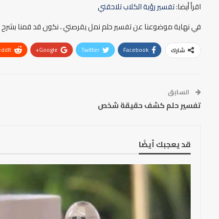
اقرأ أيضا:
تفسير رؤية الكلاب تلاحقني
في نهاية موضوعنا عن تفسير حلم نمل يقرصني ، نكون قد قمنا بشرح تف
ddIt
Google+
Twitter
Facebook
شارك
السابق
تفسير حلم كشف حقيقة شخص
قد يعجبك أيضًا