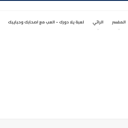
المفسر
الرائي
لعبة يلا دورك – العب مع اصحابك وحبايبك