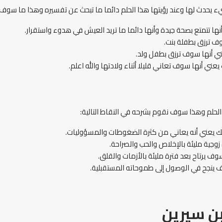
يء يحدث لها وعند رؤيتها هذا الحلم دائما ما تبحث عن تفسيره وهذا ما سوف ن
نها تتمتع بصحة جيدة وأنها دائما ما تريد العيش في هدوء واستقرار.
وف ترزق بطفلة بنت.
عني أنها سوف ترزق بطفل ولد.
عني أنها سوف تعاني قليلا أثناء ولادتها والله اعلم.
 الحلم وهذا سوف نقوم بشرحه في النقاط التالية:
ذلك يعني أنه يعاني من كثرة الضغوطات والمسؤوليات.
 زوجية مليئة بالإخلاص والحب والصراحة.
وف يرتاح بعد فترة مليئة بالأزمات والقلق.
وف ينجح في الوصول إلى طموحاته المستقبلية.
بن سيرين