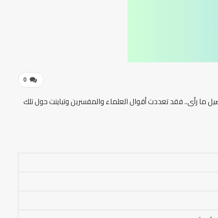
0
فاصيل ما رأى.. فقد تعددت أقوال العلماء والمفسرين وتباينت حول تلك