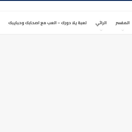
المفسر
الرائي
لعبة يلا دورك – العب مع اصحابك وحبايبك