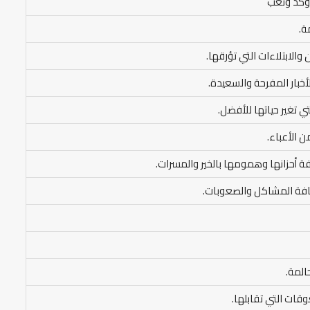
 وكد وتعب
ة.
والابتلاءات التي تؤرقها.
لأخبار المفرحة والسعيدة.
تي تغير حياتها للأفضل.
ن الأعباء.
فة أحزانها وهمومها بالخير والمسرات.
كافة المشاكل والصعوبات.
المة.
قات التي تقابلها.