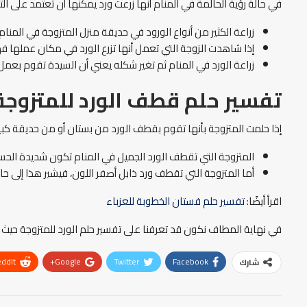
في حالة رؤية الحالمة في المنام أنها زرعت ورد يمكنها أن تعتمد على التف
زراعة الكثير من أنواع الورود في حديقة منزل المتزوجة في المنام
إذا شاهدت الزوجة التي تعمل أنها تزرع الورد في مكان عملها فهذ
زراعة الورد في المنام ثم تغير شكله يعني أن السيدة تقوم بعمل
تفسير حلم قطف الورد للمتزوجة
إذا حلمت المتزوجة بأنها تقوم بقطف الورد من بستان أو من حديقة كبير
المتزوجة التي تقطف الورد الجميل في المنام تكون شديدة ال
أما المتزوجة التي تقطف ورد ذابل أصفر اللون، فيشير هذا إلى حا
اقرأ أيضًا:
تفسير حلم فستان الخطوبة للعزباء
في نهاية المطاف نكون قد تعرفنا على تفسير حلم الورد للمتزوجة حيث عر
ddIt
Google+
Twitter
Facebook
شارك