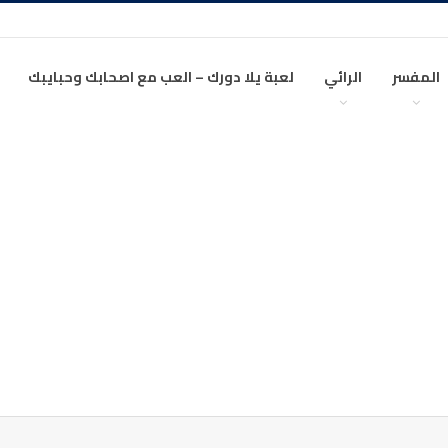
المفسر
الرائي
لعبة يلا دورك – العب مع اصحابك وحبايبك