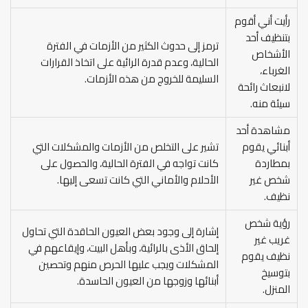
رأيت أني أقوم
بتنظيف أحد
ترمز إلى حدوث الكثير من الأزمات في الفترة
الأشخاص
الحالية، وعدم قدرة الرائية على اتخاذ القرارات
الغرباء،
السليمة للخروج من هذه الأزمات.
لانبعاث رائحة
سيئة منه.
مشاهدة أحد
أبنائي يقوم
تشير على التخلص من الأزمات والمشكلات التي
بمطاردة
كانت تواجه في الفترة الحالية، والحصول على
شخص غير
الأحلام والأماني التي كانت تسعى إليها.
نظيف.
رؤية شخص
إشارة إلى وجود بعض العيون الحاقدة التي تحاول
غريب غير
إلحاق الأذى بالرائية، وبأهل البيت، وإيقاعهم في
نظيف يقوم
المشكلات ويجب عليها الحرص منهم وتحصين
بتوسيخ
أبنائها وزوجها من العيون الحاسدة.
المنزل.