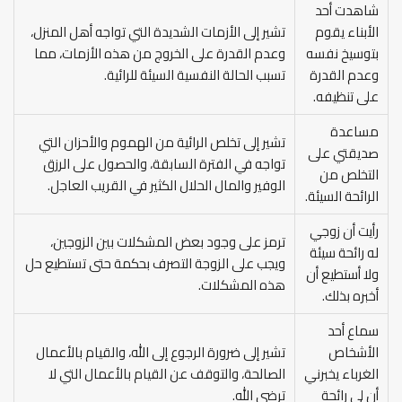
شاهدت أحد
الأبناء يقوم
تشير إلى الأزمات الشديدة التي تواجه أهل المنزل،
بتوسيخ نفسه
وعدم القدرة على الخروج من هذه الأزمات، مما
وعدم القدرة
تسبب الحالة النفسية السيئة للرائية.
على تنظيفه.
مساعدة
تشير إلى تخلص الرائية من الهموم والأحزان التي
صديقتي على
تواجه في الفترة السابقة، والحصول على الرزق
التخلص من
الوفير والمال الحلال الكثير في القريب العاجل.
الرائحة السيئة.
رأيت أن زوجي
ترمز على وجود بعض المشكلات بين الزوجين،
له رائحة سيئة
ويجب على الزوجة التصرف بحكمة حتى تستطيع حل
ولا أستطيع أن
هذه المشكلات.
أخبره بذلك.
سماع أحد
الأشخاص
تشير إلى ضرورة الرجوع إلى الله، والقيام بالأعمال
الغرباء يخبرني
الصالحة، والتوقف عن القيام بالأعمال التي لا
أن لي رائحة
ترضي الله.