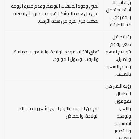
رأيت أني لا
تعني وجود الخلافات الزوجية، وعدم قدرة الزوجة
أستطيع تحمل
على حل هذه المشكلات، ويجب عليها أن تتصرف
رائحة زوجي
بحكمة حتى تخرج من هذه الأزمة.
غير النظيفة.
رؤية طفل
صغير يقوم
بتوسيخ نفسه
تعني اقتراب موعد الولادة، والشعور بالحماسة
والمنزل،
والترقب لوصول المولود.
وعدم الشعور
بالغضب.
رؤية الكثير من
الأطفال
يقومون
باللعب
تنم عن الخوف والتوتر الذي تشعر به من آلام
وتوسيخ
الولادة، والمخاض.
أنفسهم،
والشعور
بالغضب.