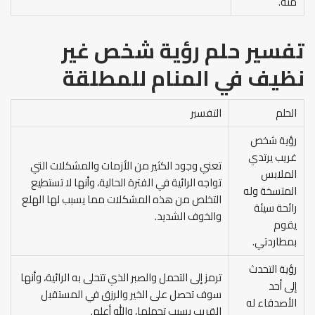
منه.
تفسير حلم رؤية شخص غير
نظيف في المنام
للمطلقة
الحلم
التفسير
رؤية شخص
غريب يرتدي
تعني وجود الكثير من الأزمات والمشكلات التي
الملابس
تواجه الرائية في الفترة الحالية، وأنها لا تستطيع
المتسخة وله
التخلص من هذه المشكلات مما يسبب لها الهلع
رائحة سيئة
والخوف الشديد.
يقوم
بمطاردتي.
رؤية التحدث
ترمز إلى التحمل والصبر الذي تتحلى به الرائية، وأنها
إلى أحد
سوف تحصل على الخير والرزق في المستقبل
الأصدقاء له
القريب بسبب تحملها، والله أعلم.