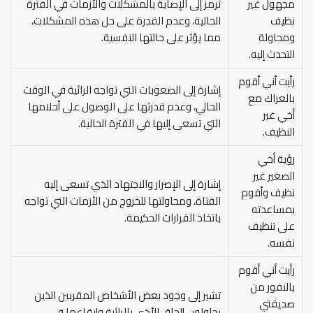
مجهول غير
ترمز إلى الإصابة بالمشكلات والأزمات في الفترة
نظيف
الحالية، وعدم القدرة على حل هذه المشكلات،
ومحاولة
مما يؤثر على حالتها النفسية.
التحدث إليه.
رأيت أني أقوم
إشارة إلى الصعوبات التي تواجه الرائية في الوقت
بالعراك مع
الحالي، وعدم قدرتها على الوصول على أحلامها
أخي غير
التي تسعى إليها في الفترة الحالية.
النظيف.
رؤية أخي
الصغير غير
إشارة إلى الإصرار والاجتهاد الذي تسعى إليه
نظيف وأقوم
الفتاة، ومحاولتها للخروج من الأزمات التي تواجه
بمساعدته
باتخاذ القرارات الحكيمة.
على تنظيف
نفسه.
رأيت أني أقوم
بالنفور من
تشير إلى وجود بعض الأشخاص المقربين الذين
صديقتي
يحاولون إلحاق الأذى بالرائية وإيقاعها في