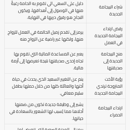
دليل على السعي الي تقوم به الحامة رغبةً
شراء البيجامة
منها في الوصول إلى أهدافها، ويكون
الجديدة
النجاح هو رفيق دربها في النهاية.
رفض ارتداء
يرمز إلى تقدم زميل الحالمة في العمل للزواج
البيجامة الجديدة
منها، ولكنها غير راضية عن الزواج منه
في العمل
منح البيجامة
يعبر عن المساعدة المالية التي تقوم بها
الجديدة إلى
تجاه إحدى صديقتها نتيجة تعرضها إلى أزمة
صديقتها
مالية.
رؤية الأخت
ينم عن التغيير السعيد الذي يحدث في حياة
المتزوجة ترتدي
أختها والعائلة كلها من خلال حملها بطفل
البيجامة الجديدة
سليم معافي.
يشير إلى وظيفة جديدة تكون من ضمنها
ارتداء البيجامة
أحلاها مما يُسبب لها الشعور بالسعادة في
الحمراء
حياتها.
يرمز إلى المحنة الصعبة التي تتعرض لها