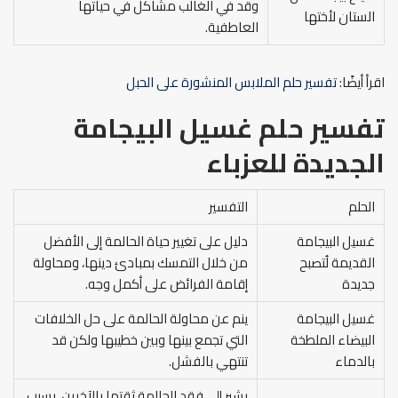
وقد في الغالب مشاكل في حياتها
الستان لأختها
العاطفية.
اقرأ أيضًا:
تفسير حلم الملابس المنشورة على الحبل
تفسير حلم غسيل البيجامة
الجديدة للعزباء
الحلم
التفسير
غسيل البيجامة
دليل على تغيير حياة الحالمة إلى الأفضل
القديمة لُتصبح
من خلال التمسك بمبادئ دينها، ومحاولة
جديدة
إقامة الفرائض على أكمل وجه.
غسيل البيجامة
ينم عن محاولة الحالمة على حل الخلافات
البيضاء الملطخة
التي تجمع بينها وبين خطيبها ولكن قد
بالدماء
تنتهي بالفشل.
يشير إلى فقد الحالمة ثقتها بالآخرين، بسبب