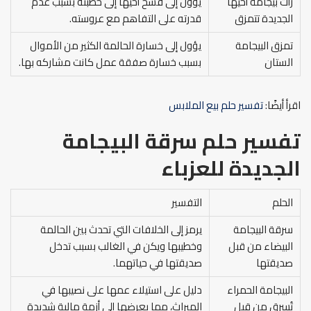
رأت بيجامة أخيها
يؤول إلى فسخ أخيها إلى خطبته بسبب عدم
الجديدة تتمزق
قدرته على التفاهم مع عروسته.
تمزق البيجامة
يؤول إلى خسارة الحالمة الكثير من الأموال
الستان
بسبب خسارة صفقة عمل كانت مشاركه بها.
اقرأ أيضًا:
تفسير حلم بيع الملابس
تفسير حلم سرقة البيجامة
الجديدة للعزباء
الحلم
التفسير
سرقة البيجامة
يرمز إلى الخلافات التي تحدث بين الحالمة
البيضاء من قبل
وخطيبها ويكن في الغالب بسبب تدخل
صديقتها
صديقتها في حياتهما.
البيجامة الحمراء
دليل على استيلاء عمها على نصيبها في
تُسرق من قبل
الميراث، مما يعرضها إلى أزمة مالية شديدة