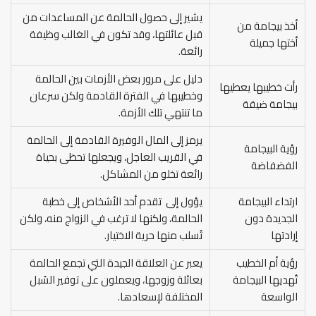
يشير إلى حصول الحالمة عن المساعدات من
أخذ بيجامة من
قبل عائلتها، وقد تكون في الغالب وظيفة
أختها جميلة
رائعة.
دليل على مرور بعض الأزمات بين الحالمة
رأت خطيبها يعطيها
وخطيبها في الفترة القادمة ولكن سرعان
بيجامة ضيقة
ما تنتهي تلك الأزمة.
يرمز إلى المال الوفيرة القادمة إلى الحالمة
رؤية البيجامة
في القريب العاجل، ويجعلها تحظى بحياة
الفضفاضة
رائعة تخلو من المشاكل.
ارتداء البيجامة
يؤول إلى تقدم أحد الأشخاص إلى خطبة
الجديدة دون
الحالمة، ولكنها لا ترغب في الزواج منه، ولكن
إرادتها
تُسلب منها حرية الاختيار.
رؤية أم الخطيب
يعبر عن العلاقة الجيدة التي تجمع الحالمة
تُهديها البيجامة
بعائلة وزوجها، ويعملون على توفير السُبل
الواسعة
المختلفة لإسعادها.