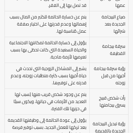
عمها
قد تصل بها إلى الفقر.
ضياع البيجامة
ينم عن خسارة الحالمة للكثير من المال بسبب
الجديدة بعد
إهمالها وعدم قدرتها على اختيار صفقة
شرائها
عمل مُناسبة لها.
يؤول إلى خسارة الحالمة لمكانتها الاجتماعية
سرقة بيجامة
والحياة السعيدة التي كانت تحظى بها بسبب
القطيفة
تعرضها لأزمة مادية.
رؤية سرقة بيجامة
يشير إلى المشاكل الزوجية التي تحدث في
أخيها من قبل
حياة أخيها بسبب كثرة متطلبات زوجته، وعدم
زوجته
قدرته على توفيرها.
ينم عن وجود شخص قريب منها يُسبب لها
رأت شخص قبيح
العديد من الأزمات في حياتها، ويكون سببًا
يسرق بيجامتها
في حزنها تلك الفترة.
يؤول إلى عودة الحالمة إلى وظيفتها القديمة
رؤية تبديل البيجامة
بعد تركها للعمل الجديد، بسبب توفير فرصة
الجديدة بالقديمة