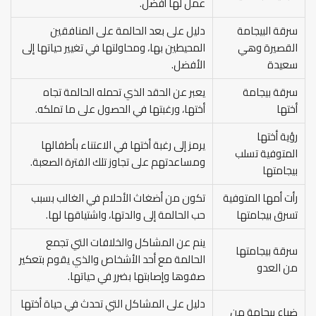
عمل لها أفضل.
سرقة البيجامة
دليل على بعد الحالمة على المنافقين
القصيرة وهي
المحيطين بها، ومحاولتها في تغيير حياتها إلى
سعيدة
الأفضل.
سرقة بيجامة
يعبر عن الحقد الذي تحمله الحالمة تجاه
أختها
أختها، ورغبتها في الحصول على ما تملكه.
رؤية أختها
يرمز إلى رغبة أختها في الاعتناء بأطفالها
المتوفية تسلب
ومساعدتهم على تجاوز تلك الفترة الصعبة.
بيجامتها
رأت أمها المتوفية
تكون من أضغاث الأحلام في الغالب بسبب
تسرق بيجامتها
حب الحالمة إلى والدتها، واشتياقها لها.
ينم عن المشاكل والخلافات التي تجمع
سرقة بيجامتها
الحالمة مع أحد الأشخاص والذي يقوم بتعكير
من العدو
صفوها وإصابتها بضرر في حياتها.
دليل على المشاكل التي تحدث في حياة أختها
ضياع بيجامة من