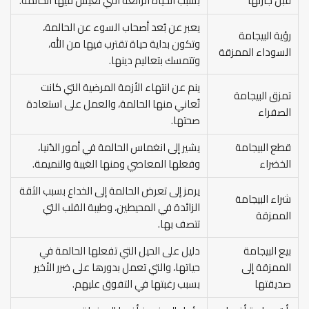
قبل جارتها
بسبب الحياة الرائعة التي تعيش فيها الحالمة.
يعبر عن بُعد أصحاب السوء عن الحالمة،
رؤية البيجامة
وتكون بداية حياة تقترب فيها من الله،
السوداء الممزقة
وتتمسك بتعاليم دينها.
ينم عن انتهاء الأزمة المرضية التي كانت
تمزق البيجامة
تُعاني منها الحالمة، والعمل على استعادة
الصفراء
صحتها.
قطع البيجامة
يشير إلى انغماس الحالمة في أمور الدُنيا،
الخضراء
وفعلها المعاصي ومنها الغيبة والنميمة.
يرمز إلى تعرض الحالمة إلى الخداع بسبب الثقة
شراء البيجامة
الزائدة في المحيطين، وطيبة القلب التي
الممزقة
تتصف بها.
بيع البيجامة
دليل على الحيل التي تفعلها الحالمة في
الممزقة إلى
حياتها، والتي تعمل بدورها على ضرر الأخير
صديقتها
بسبب رغبتها في التفوق عليهم.