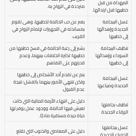
المهداة من قبل
مترددة في الزواج به.
خطيبها قبل ارتدائها.
غسل البيجامة
يعبر عن حب الحالمة لخطيبها، وهى تقوم
الجديدة وإهدائها
بمساندته في التجهيزات لإتمام الزواج في
إلى خطيبها
القريب.
تنظيف البيجامة
يشير إلى رغبة الحالمة في فسخ خطبتها من
السوداء وإهدائها
خطيبها؛ لكثرة الخلافات بينهما، وعدم
إلى خطيبها
قدرتهم على التفاهم.
ينم عن تقدم أحد الأشخاص إلى خطبتها
غسل البيجامة
ولكن تنتهي الأمور بينهما بالفشل؛ نتيجة
الجديدة وضياعها
عدم القبول.
دليل على انتهاء الأزمة المالية التي كانت
تنظيف بجامتها
تعيش فيها الحالمة، ووجود عمل يوفر لها
الزرقاء الجديدة
حياة جيدة مستقرة ماديًا.
غسل بيجامتها
دليل على المعاصي والذنوب التي تقلع
الحمراء الجديدة