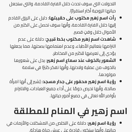
التحولات التي سوف تحدث خلال الفترة القادمة، والتي ستجعل
حياتها الزوجية أكثر استقرارًا.
رأت اسم زهير مكتوب على حقيبتها:
دليل على الرزق القادم
إليها خلال الفترة القادمة، وأنها سوف تحصل على الكثير من
الأموال خلال وقتٍ قصير.
شاهدت اسم زهير مكتوب بخط قبيح:
دلالة على عدم
التزامها بتعاليم الأطباء، وعدم اهتمامها بصحتها، مما يجعلها
يؤدي إلى تعرضها للكثير من المخاطر.
الشعور بالخوف عند سماع اسم زهير:
يدل على شعورها
بالخوف من عملية ولادتها، وأنها تفكر كثيرًا في سلامة
مولودها.
رؤية اسم زهير محفور على جدار مسجد:
يُشير إلى أنها امرأة
صالحة، وأنها تحرص دومًا على أداء جميع العبادات، والالتزام
بأوامر الله تعالى في جميع أمور حياتها.
اسم زهير في المنام للمطلقة
رؤية اسم زهير:
دلالة على التخلص من المشكلات والأزمات في
حياتها، وأنها ستكون قادرة على عيش حياة هادئة.