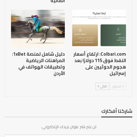
المالية
Colbari.com: ارتفاع أسعار
دليل شامل لمنصة 1xBet:
النفط فوق 115 دولارًا بعد
المراهنات الرياضية
هجوم الحوثيين على
وتطبيقات الهواتف في
إسرائيل
الأردن
السابق
التالي
شاركنا أفكارك
لن يتم نشر عنوان بريدك الإلكتروني.