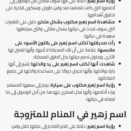
رؤية اسم زهير:
دلالة على أنها سوف تتمكن من الوصول إلى
أحلامها التي كانت تتمناها منذ وقتٍ طويل، وستكون قادرة على
تحقيق أهدافها.
مشاهدة اسم زهير مكتوب بشكل متكرر:
دليل على التغيرات
التي سوف تحدث في حياتها بشكل متتالي، والتي ستجعلها
سعيدة في حياتها.
رأت صديقتها تكتب اسم زهير على باللون الأسود على
ملابسها:
علامة على أن تلك الصديقة لا تُحبها، وأنها تتمنى لها
الأذى، وتحاول تدمير حياتها بكل الطرق الممكنة.
شاهدت أنها تكتب اسم زهير على يد والدتها:
يُشير إلى أنها
بارة بوالدتها، وأنها تحرص دومًا على مساعدة والدتها في جميع
احتياجاتها.
رؤية اسم زهير مكتوب على سيارة:
يرمز إلى سعيها المستمر
وراء أحلامها، وأنها تبذل قصارى جهدها؛ من أجل الوصول إلى ما
تتمناه في حياتها.
اسم زهير في المنام للمتزوجة
رؤية اسم زهير:
دلالة على الخير القادم إلى حياتها خلال وقتٍ