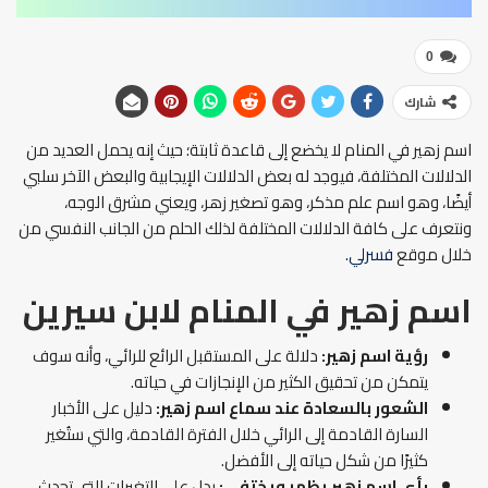
0
شارك
اسم زهير في المنام لا يخضع إلى قاعدة ثابتة؛ حيث إنه يحمل العديد من
الدلالات المختلفة، فيوجد له بعض الدلالات الإيجابية والبعض الآخر سلبي
أيضًا، وهو اسم علم مذكر، وهو تصغير زهر، ويعني مشرق الوجه،
ونتعرف على كافة الدلالات المختلفة لذلك الحلم من الجانب النفسي من
خلال موقع
فسرلي.
اسم زهير في المنام لابن سيرين
رؤية اسم زهير:
دلالة على المستقبل الرائع للرائي، وأنه سوف
يتمكن من تحقيق الكثير من الإنجازات في حياته.
الشعور بالسعادة عند سماع اسم زهير:
دليل على الأخبار
السارة القادمة إلى الرائي خلال الفترة القادمة، والتي ستُغير
كثيرًا من شكل حياته إلى الأفضل.
رأى اسم زهير يظهر ويختفي:
يدل على التغيرات التي تحدث