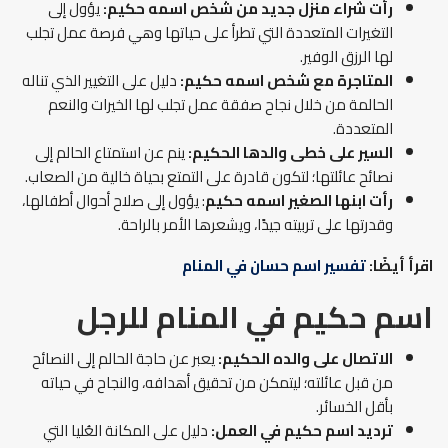
رأت شراء منزل جديد من شخص اسمه حكيم:
يؤول إلى
التغيرات المتعددة التي تطرأ على حياتها وهي فرصة عمل تجلب
لها الرزق الوفير.
المتاجرة مع شخص اسمه حكيم:
دليل على التغيير الذي تناله
الحالمة من خلال نجاح صفقة عمل تجلب لها الخيرات والنعم
المتعددة.
السير على خطى والدها الحكيم:
ينم عن استمتاع الحالم إلى
نصائح عائلتها؛ لتكون قادرة على التمتع بحياة خالية من الصعاب.
رأت ابنها الصغير اسمه حكيم
: يؤول إلى صلاح أحوال أطفالها،
وقدرتها على تربيته جيدًا، ويشعرها الأمر بالراحة.
اقرأ أيضًا:
تفسير اسم حسان في المنام
اسم حكيم في المنام
للرجل
الاتصال على والده الحكيم:
يعبر عن حاجة الحالم إلى النصائح
من قبل عائلته؛ ليتمكن من تحقيق أهدافه، والنجاح في حياته
بأقل الخسائر.
ترديد اسم حكيم في العمل:
دليل على المكانة العُليا التي