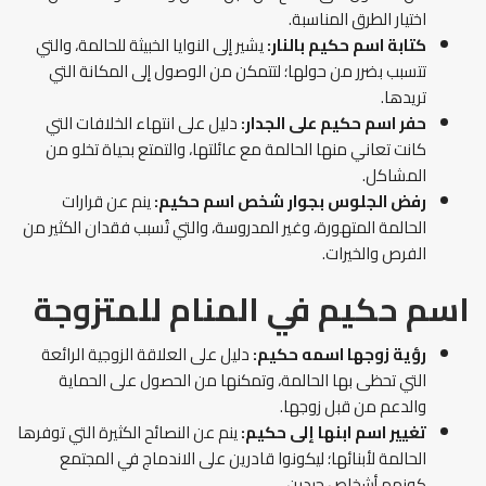
اختيار الطرق المناسبة.
كتابة اسم حكيم بالنار:
يشير إلى النوايا الخبيثة للحالمة، والتي
تتسبب بضرر من حولها؛ لتتمكن من الوصول إلى المكانة التي
تريدها.
حفر اسم حكيم على الجدار:
دليل على انتهاء الخلافات التي
كانت تعاني منها الحالمة مع عائلتها، والتمتع بحياة تخلو من
المشاكل.
رفض الجلوس بجوار شخص اسم حكيم:
ينم عن قرارات
الحالمة المتهورة، وغير المدروسة، والتي تُسبب فقدان الكثير من
الفرص والخيرات.
اسم حكيم في المنام
للمتزوجة
رؤية زوجها اسمه حكيم:
دليل على العلاقة الزوجية الرائعة
التي تحظى بها الحالمة، وتمكنها من الحصول على الحماية
والدعم من قبل زوجها.
تغيير اسم ابنها إلى حكيم:
ينم عن النصائح الكثيرة التي توفرها
الحالمة لأبنائها؛ ليكونوا قادرين على الاندماج في المجتمع
كونهم أشخاص جيدين.