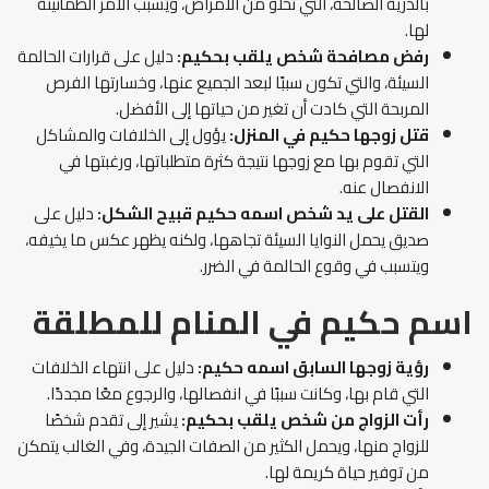
بالذرية الصالحة، التي تخلو من الأمراض، ويُسبب الأمر الطمأنينة
لها.
رفض مصافحة شخص يلقب بحكيم:
دليل على قرارات الحالمة
السيئة، والتي تكون سببًا لبعد الجميع عنها، وخسارتها الفرص
المربحة التي كادت أن تغير من حياتها إلى الأفضل.
قتل زوجها حكيم في المنزل:
يؤول إلى الخلافات والمشاكل
التي تقوم بها مع زوجها نتيجة كثرة متطلباتها، ورغبتها في
الانفصال عنه.
القتل على يد شخص اسمه حكيم قبيح الشكل:
دليل على
صديق يحمل النوايا السيئة تجاهها، ولكنه يظهر عكس ما يخيفه،
ويتسبب في وقوع الحالمة في الضرر.
اسم حكيم في المنام
للمطلقة
رؤية زوجها السابق اسمه حكيم:
دليل على انتهاء الخلافات
التي قام بها، وكانت سببًا في انفصالها، والرجوع معًا مجددًا.
رأت الزواج من شخص يلقب بحكيم:
يشير إلى تقدم شخصًا
للزواج منها، ويحمل الكثير من الصفات الجيدة، وفي الغالب يتمكن
من توفير حياة كريمة لها.