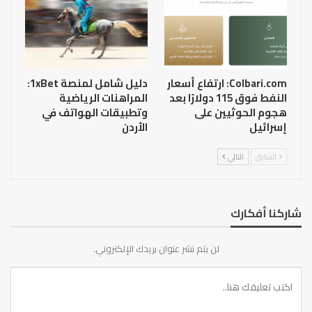
Colbari.com: ارتفاع أسعار
دليل شامل لمنصة 1xBet:
النفط فوق 115 دولارًا بعد
المراهنات الرياضية
هجوم الحوثيين على
وتطبيقات الهواتف في
إسرائيل
الأردن
السابق
التالي
شاركنا أفكارك
لن يتم نشر عنوان بريدك الإلكتروني.