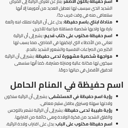
اسم حفيظة باللون الأصفر:
ينم عن تعرض الرائية إلى المرض
الشديد الذي سيسبب لها تعطيل العديد من أمورها إلا أنها
ستتعافى منه في وقت قريب جدًا.
مناداة ابنتي باسم حفيظة:
يدل على أن الرائية تمتلك ابنه رائعة
بارة بها ولديها شخصية مستقلة مراعية للآخرين.
اسم حفيظة مكتوب على كتاب قديم:
يشير إلى أن الرائية
تعاني من الأخطاء التي ارتكبتها في الماضي، مما يسبب لها
الكثير من الصراعات النفسية والشعور الشديد بالندم.
مواجهة شخصية مشهورة تدعى حفيظة:
يشير إلى أن الرائية
سيكون لها مكانة عالية ومنزلة مشرفة، كما أنها ستسعى
لتحقيق الأفضل في حياتها دومًا.
اسم حفيظة في المنام
الحامل
رؤية اسم حفيظة في المستشفى:
يشير إلى أن الرائية ستكون
ولادتها سهلة وسترزق بطفل سليم معافى.
رؤية طبيبة تدعى حفيظة:
يشير إلى أن الرائية تشعر بالتوجس
والقلق الشديد من فكرة الولادة وهي خائفة من اقترابها.
اسم حفيظة مكتوب على الباب:
يدل على اقتراب ولادة الرائية،