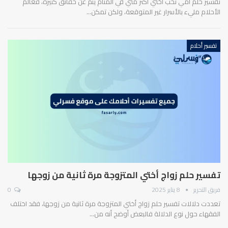
تفسير حلم امي تحب أختي أكثر مني في المنام ينُم عن حقائق كثيرة، فعالم
الأحلام مليء بالأسرار غير المتوقعة، ولكن تمكن…
تفسير أحلام
تفسير حلم زواج أختي المتزوجة مرة ثانية من زوجها
فريق التحرير
8 يناير 2025
0
تعددت دلالات تفسير حلم زواج أختي المتزوجة مرة ثانية من زوجها، فقد اختلف
الفقهاء حول نوع الدلالة فالبعض أوضح أنه من…