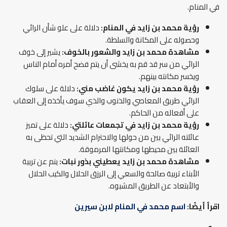
في المنام.
رؤية محمد بن زايد في المنام:
دلالة على علو شأن الرائي
وحصوله على المكانة والسلطة.
مشاهدة محمد بن زايد والشعور بالخوف:
يشير إلى خوف
الرائي من سر قد قم به يخشى أن يتم فضح أمره أمام الناس
ويخسر مكانته بينهم.
رؤية محمد بن زايد يكون غاضب مني:
دلالة على سلوك
الرائي طريق المعاصي والذنوب والذي سوف يأخذه إلى العقاب
على أفعاله من الحاكم.
رؤية محمد بن زايد في تجمعات عائلتي:
دلالة على تميز
عائلته الرائي بين من حولها والاحترام الشديد التي تحظى به
العائلة بين محيطها ومكانتها المرموقة.
مشاهدة محمد بن زايد يعطيني بذور نبات:
ينم عن تربية
الأبناء تربية صالحة والسعي إلى الرزق الحلال والكيب الحلال
والأبتعاد عن الطريق المشبوه.
اقرأ أيضًا:
اسم محمد في المنام لابن سيرين