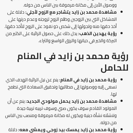
ووصول الأبن إلى مكانة مرموقة بين الناس من حوله.
مشاهدة محمد بن زايد يتشاجر مع الزوج لأجلي:
دلالة على
المشاكل التي بين الزوجين وظلم الزوج لزوجته وعدم درتها على
أخذ حقها منه ولجوئها إلى شخص ذو نفوذ على الزوج لتأخذ حقها.
رؤية يهدين الذهب:
يدل ذلك على حصول الرائية على الكثير من
البركة والخير في حياتها والرزق الواسع والثراء.
رؤية محمد بن زايد في المنام
للحامل
رؤية محمد بن زايد في المنام:
ينم عن نيل الرائية الهدف الذي
تسعى إليه ووصولها إلى مطالبها وتحقيق السعادة التي تطمح
لها.
مشاهدة محمد بن زايد يحمل مولودي الجديد:
ينم عن أن
المولود القادم سوف يكون صبي وسوف تربيه تربية جيدة
وتنشئته نشأة دينية ويكون له مكانة مرموقة ومنصب بين الناس
من حوله.
رؤية محمد بن زايد يمسك بيد زوجي ويمشي معه:
دلالة