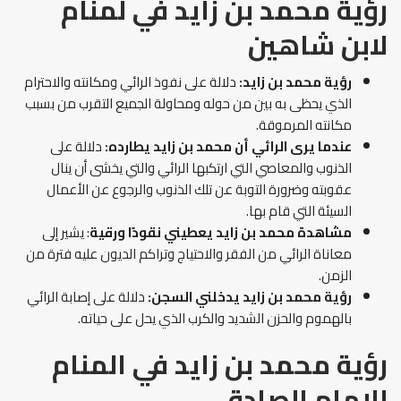
رؤية محمد بن زايد في لمنام
لابن شاهين
رؤية محمد بن زايد:
دلالة على نفوذ الرائي ومكانته والاحترام
الذي يحظى به بين من حوله ومحاولة الجميع التقرب من بسبب
مكانته المرموقة.
عندما يرى الرائي أن محمد بن زايد يطارده:
دلالة على
الذنوب والمعاصي التي ارتكبها الرائي والتي يخشى أن ينال
عقوبته وضرورة التوبة عن تلك الذنوب والرجوع عن الأعمال
السيئة التي قام بها.
مشاهدة محمد بن زايد يعطيني نقودًا ورقية
: يشير إلى
معاناة الرائي من الفقر والاحتياج وتراكم الديون عليه فترة من
الزمن.
رؤية محمد بن زايد يدخلني السجن:
دلالة على إصابة الرائي
بالهموم والحزن الشديد والكرب الذي يحل على حياته.
رؤية محمد بن زايد في المنام
للإمام الصادق