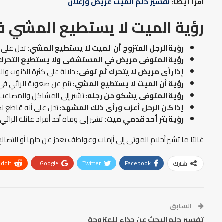
اقرأ أيضًا:
تفسير حلم الميت مريض وزعلان
رؤية الميت لا يستطيع المشي ف
رؤية الرجل المتزوج أن الميت لا يستطيع المشي
:
تدل على 
رؤية المتوفى مريض في المستشفى ولا يستطيع التحرك
إذا رأى مريض لا يتحرك ثم توفى:
دلالة على كثرة الذنوب وا
رؤية أن الميت لا يستطيع المشي:
تنم عن صعوبة الرائي في
رؤية المتوفى يشكو من رجله
: تشير إلى المشاكل والمصاعب 
إذا كان الرجل أعزب ورأى ذلك المشهد
: تدل على أنه قاطع ل
رؤية بتر أحد قدمي ميت:
تشير إلى وفاة أحد أفراد عائلة الرائي.
غالبًا ما تشير أحلام الموتى إلى أزمات وعواطف يعجز عن حلها أو التص
ddIt
Google+
Twitter
Facebook
شارك
السابق
تفسير حلم البحث عن حذاء للمتزوجة