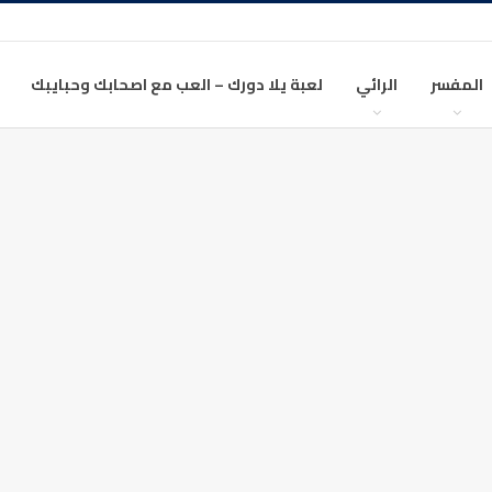
المفسر
الرائي
لعبة يلا دورك – العب مع اصحابك وحبايبك