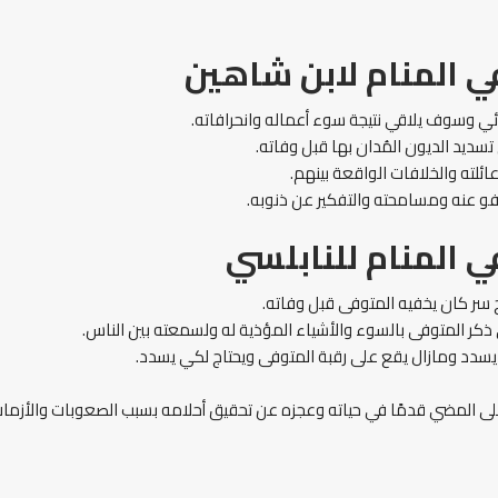
ي المنام
لابن شاهين
ئي وسوف يلاقي نتيجة سوء أعماله وانحرافاته.
تسديد الديون المُدان بها قبل وفاته.
عائلته والخلافات الواقعة بينهم.
فو عنه ومسامحته والتفكير عن ذنوبه.
ي المنام
للنابلسي
سر كان يخفيه المتوفى قبل وفاته.
 ذكر المتوفى بالسوء والأشياء المؤذية له ولسمعته بين الناس.
م يسدد ومازال يقع على رقبة المتوفى ويحتاج لكي يسدد.
على المضي قدمًا في حياته وعجزه عن تحقيق أحلامه بسبب الصعوبات والأزمات