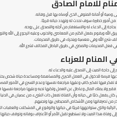
نام
للامام الصادق
إلى وصية أو أمانة المتوفى الذي أوصاه بها قبل وفاته.
ي من أمور خطيرة سوف تحدث له وتهدد حياته قريبًا.
 بحاجة إلى الدعاء له والاستغفار من أجله والتصدق على روحه.
يق الله ويقوم بفعل الكثير من المعاصي والذنوب وعليه الرجوع إلى الله والتو
لف شرع الله وفي معصية ويتحرك في طريق المحرمات.
في فعل المحرمات والمضي في طريق الباطل المخالف لشرع الله.
ي المنام
للعزباء
 إلى حاجة الميت إلى التصدق عليه والدعاء له.
 لديها فرصة للدخول في العمل الخيري والمساهمة ومساعدة حياة شخص يحت
ا لا تفكر فيها تفكير كافِ وعليها مراجعة نفسها وعدم التسرع في الأمور الم
فقير ولا يملك المال وعاطل عن العمل ولكنها تحبه وعليها مراجعة نفسها في 
 كان يفعل ذنبًا في حياته وأن الفتاة تفعل ذات الشيء من عصيان في الدنيا.
الحذر من تصرفاتها ومن الأشخاص المحيطين بها وتجنبهم.
 الرائية والتي ستواجهها قريبًا في حياتها والوقوع في المشكلات والعقبات الك
ة إلى وفاة هذا الميت ولا تستطيع تقبل الأمر أو الأعتراف بوفاته وتوقف حيات