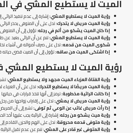
الميت لا يستطيع المشي في الم
رؤية
الميت لا يستطيع المشي:
إشارة إلى عدم تنفيذ الرائي 
رؤية الميت مريض لا يتحرك
: تدل على أن المتوفى يحذر الرائ
إذا كان الميت يشكو من ألم في رجله
: تؤول إلى أن المتوفى
رؤية الميت لا يستطيع المشي
:
تنم عن أن الرائي بعيد عن طر
شكوى الميت من قدمه:
تدل على صرف أمواله في أشياء تخا
إذا اشتكى الميت من ساقه
:
تؤول إلى أن الميت قضى حياته 
رؤية الميت لا يستطيع المشي ف
رؤية الفتاة العزباء الميت مجهد
ولا يستطيع المشي
:
تشير
رؤية الميت مريضًا
لا
يستطيع
التحرك:
تدل على أن العزباء
إذا كانت الرائية مخطوبة:
ترمز إلى أنها تتخذ قرارات في حياته
رؤية الميت مريض لا يمشي:
تدل على إقتراب زواجها من رجل 
إذا رأت مريض غائب عن الوعي ثم توفى:
تشير إلى أن المريض
رؤية ميت يشكو من رجله
: إشارة إلى الرائية يجب عليها أخذ 
رؤية متوفى قدمه محروقة
: تدل على الهم والحزن القادم إلى
رؤية المتوفى غير قادر على المشي
: تنم عن عدم تقبل الرائي