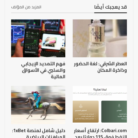
قد يعجبك أيضًا
المزيد من المؤلف
العطر الشرقي: لغة الحضور
فهم التمديد الإيجابي
وذاكرة المكان
والسلبي في الأسواق
المالية
Colbari.com: ارتفاع أسعار
دليل شامل لمنصة 1xBet:
النفط فوق 115 دولارًا بعد
المراهنات الرياضية