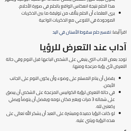
هذا الحلم نتيجة انعكاس الواقع بالحلم في صورة الأحلام.
يرى العلماء أن الحلم يتألف من توليفة ما بين الذكريات
الموجودة في اللاوعي مع الذكريات الواعية
اقرأ أيضا:
تفسير حلم سقوط الأسنان في اليد
آداب عند التعرض للرؤيا
توجد بعض الآداب التي ينبغي على الشخص اتباعها قبل النوم وفي حالة
التعرض لأي رؤية مزعجة ومنها:
يفضل أن ينام المسلم على وضوء وأن يكون النوم على الجانب
الأيمن.
في حالة التعرض لرؤية الكوابيس المزعجة على الشخص أن يبصق
على شماله 3 مرات ويغير مكان نومه ويفضل أن يتوضأ ويصلي
ركعتين لله.
لو كانت الرؤيا حميدة ومبشرة على العبد أن يشكر الله تعالى على
هذه الرؤية ويثني عليه.