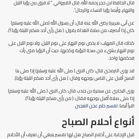
قال الحافظ ابن حجر رحمه الله، قال القيرواني ” لا فرق بين رؤيا الليل
والنهار، وأيضا رؤيا النساء والرجال”.
عن أبي هريرة رضى الله عنه قال: أن رسول الله (صلى الله عليه وسلم)
كان إذا أنصرف من صلاة الغداة يقول: ( هل رأى أحد منكم الليلة رؤيا؟).
كذلك قال المهلب: لا يخص نوم النهار على نوم الليل، ولا نوم الليل على
نوم النهار بشيء من صحة الرؤية وكذبها، حيث أن الرؤيا متى رأت
فحكمها واحد.
قد روى الترمذي قال: كان النبي ( صلى الله عليه وسلم) إذا صلى بنا
الصبح أقبل على الناس بوجهه وقال: ( هل رأى أحد منكم الليلة رؤيا).
روى البخاري عن سمرة بن جندب قال: كان النبي ( صلى الله عليه وسلم)
إذا صلى صلاة أقبل بوجهه فقال: ( من رأى منكم الليلة رؤيا؟).
اقرأ أيضا:
تفسير حلم عجن العجين
أنواع أحلام الصباح
قبل الإجابة على أحلام الصباح هل لها تفسير ينبغي أن نعرف أن الأحلام