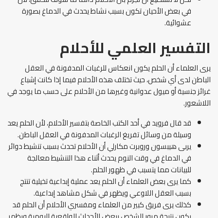
في بعض الأحيان تكون بسبب نشاط يحدث في الدماغ بصورة
عشوائية.
التفسير العلمي للأحلام
يرى العلماء أن الحلم يكون انعكاس للرغبات المدفونة في العقل
الباطن لدى أي شخص، حيث تختلف هذه الأحلام فيما إذا كانت إشباع
غرائز جنسية أو ميول عدوانية وغيرها من الأحلام على حسب ما يوجد في
اللاشعور.
قد قال فرويد في أحد الكتب الخاصة بتفسير الأحلام، لأن الحلم يعد
وسيلة من وسائل تفريغ الرغبات المدفونة في العقل الباطن.
يربى هيبسون وروبرت مكارلي أن الأحلام تحدث بسبب تنشيط دوائر
في الدماغ في وقت النوم يحدث أثناء هذا التنشيط معالجة
للبيانات مما يتسبب في ظهور الحلم.
كما يرى بعض العلماء أن الحلم يعد عملية إبداعية تخيلية تنتج
بسبب العقل اللاوعي ويظهر في شكل مشاهد إبداعية.
كذلك يرى فريق كبير من العلماء ومفسري الأحلام أن الحلم قد
يكون نتيجة مرور الشخص ببعض الأحداث الواقعية اليومية ويظهر