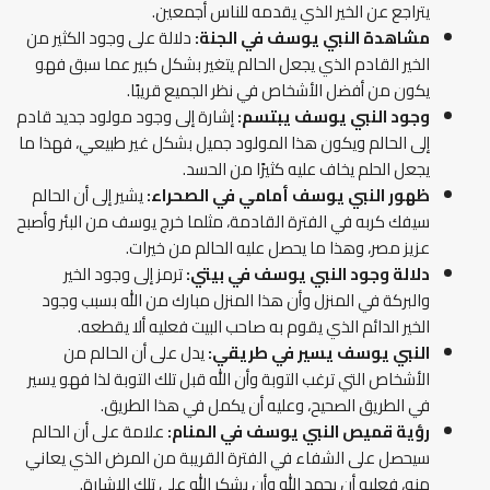
يتراجع عن الخير الذي يقدمه للناس أجمعين.
مشاهدة النبي يوسف في الجنة:
دلالة على وجود الكثير من
الخير القادم الذي يجعل الحالم يتغير بشكل كبير عما سبق فهو
يكون من أفضل الأشخاص في نظر الجميع قريبًا.
وجود النبي يوسف يبتسم:
إشارة إلى وجود مولود جديد قادم
إلى الحالم ويكون هذا المولود جميل بشكل غير طبيعي، فهذا ما
يجعل الحلم يخاف عليه كثيرًا من الحسد.
ظهور النبي يوسف أمامي في الصحراء:
يشير إلى أن الحالم
سيفك كربه في الفترة القادمة، مثلما خرج يوسف من البئر وأصبح
عزيز مصر، وهذا ما يحصل عليه الحالم من خيرات.
دلالة وجود النبي يوسف في بيتي:
ترمز إلى وجود الخير
والبركة في المنزل وأن هذا المنزل مبارك من الله بسبب وجود
الخير الدائم الذي يقوم به صاحب البيت فعليه ألا يقطعه.
النبي يوسف يسير في طريقي:
يدل على أن الحالم من
الأشخاص التي ترغب التوبة وأن الله قبل تلك التوبة لذا فهو يسير
في الطريق الصحيح، وعليه أن يكمل في هذا الطريق.
رؤية قميص النبي يوسف في المنام:
علامة على أن الحالم
سيحصل على الشفاء في الفترة القريبة من المرض الذي يعاني
منه، فعليه أن يحمد الله وأن يشكر الله على تلك الإشارة.