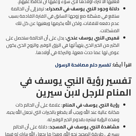
فعليها ألا تترك أولادها لأي سوء وعليها أن تحافظ عليهم.
دلالة وجود النبي يوسف في الصحراء:
ترمز إلى أن الحالمة
ستقع في مشكلة مع زوجها السابق في الفترة القادمة بسبب
عدم دفعه للنفقات، ولكن الله يكرمها ويغنيها عن كل تلك
المشكلات.
قميص النبي يوسف عندي:
يدل على أن الحالمة ستحصل على
الكثير من الخير الذي يتهيأ لها في الرزق الوفير، والزوج الذي يكون
عوض لها عما حدث معها، والبركة في أولادها.
اقرأ أيضًا:
تفسير حلم مصافحة الرسول
تفسير رؤية النبي يوسف في
المنام للرجل لابن سيرين
رؤية النبي يوسف في المنام:
علامة على أن الحالم ذات
مكانة عالية عند الله ويجب ألا يقطع بالخيرات التي تجعل الله يحبه،
وهذه الرؤية تبشره بقدوم الخير الوفير له.
مشاهدة النبي يوسف في المسجد:
دلالة على أن الحالم
يسير في طريقة الصحيح نحو الله، وهذا ما يجعل الله يبارك له فيما