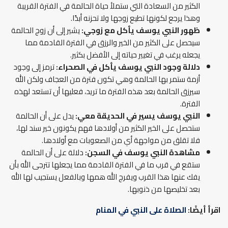
الكثير من السعادة التي ستملأ حياة الحالمة في الفترة القريبة
وهذا يرجع لكونها تطيع زوجها ولا تحزنه أبدًا.
ظهور النبي يوسف يأكل مع زوجي:
يشير إلى أن زوج الحالمة
سيحصل على الكثير من الخير والرزق في الفترة القادمة مما
يجعله يرغب في تغيير حياته إلى الأفضل بكثير.
دلالة وجود النبي يوسف يأكل في الصحراء:
ترمز إلى وجود
أزمة ستمر بها الحالمة وهي تكون فترة من العجاف ولكن الله
سيرزق الحالمة بعد هذه الفترة ما تريد، فعليها أن تستعد لهذه
الفترة.
النبي يوسف يسير في الحديقة معي:
يدل على أن الحالمة
ستحصل على الخير الكثير من أولادها فهم يكونون خير سند لها،
فلا تقلق من مواجهة أي من الصعوبات مع أولادها.
مشاهدة النبي يوسف في السجن:
دلالة على أن الحالمة
ستقع في قرب ما في الفترة القادمة مما يجعلها تترجى الله بأن
يفك عنها هذا القرب ويفرج الله همها وبالفعل يستجيب لها الله
بعد تخليصها من ذنوبها.
اقرأ أيضًا:
الصلاة على النبي في المنام