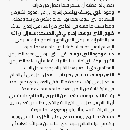
يفعل، لذا فعليه أن يستمر فيما يفعل من خيرات.
وجود النبي يوسف يبتسم:
إشارة إلى على قدوم الكثير من
السعادة التي سوف يغمر بها الحالم وتكون من بيته وعمله،
وهذا بسبب ما فعله في الماضي من الستر على إحدى الإناث.
ظهور النبي يوسف إمام لي في المسجد:
يشير إلى أن الله
يخبر الحالم إنه يسير على الدين الحق والصحيح، فإنه يسير على
الإسلام ليقتل جميع الشكوك التي بداخله هذه الفترة.
دلالة وجود النبي يوسف في بيتي:
ترمز إلى وجود الكثير من
الخير والبركة التي تملأ بيت الحالم لذا فعليه أن يساعد الكثير من
المحتاجين حتى لا يخسر هذا الخير الموجود بداخل البيت.
النبي يوسف يسير في طريقي للعمل:
يدل على أن الحالم
سيحصل على ترقيات عديدة متتالية في العمل حتى يصبح المدير
في فترة قليلة من الزمن، وهذا ما يجعله يحب عمله جدًا.
رؤية النبي يوسف يشرب من النهر في المنام:
علامة على
أن الحالم سيحصل على الخير الوفير الذي يمكنه من فعل ما يريد
في الحياة لذا فعليه ألا يقوم بتضييع هذه الفرصة.
مشاهدة النبي يوسف معي على الأكل:
دلالة على وجود
بركة في حياة الحالم بسبب رضى الحالم عن قدر الله، فعليه أن