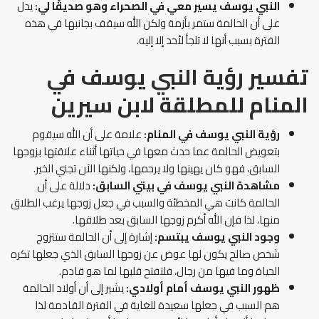
النبي يوسف يسير معي في الصحراء وهو صديقًا لي:
يدل
على أن الحالمة ستمر بأزمة ولكن الله سيقف بجانبها في هذه
الفترة بسبب أنها لا تلجأ لأحد إلا إليه.
تفسير رؤية النبي يوسف في
المنام للمطلقة لابن سيرين
رؤية النبي يوسف في المنام:
علامة على أن الله سيقوم
بتعويض الحالمة عما حدث معها في حياتها أثناء علاقتها بزوجها
السابق، فهو كان يهينها ولا يرحمها، ولكنها الآن تجني الخير.
مشاهدة النبي يوسف في بيتي السابق:
دلالة على أن
الحالمة كانت هي المخطئة والسبب في جعل زوجها يرغب الطلاق
منها، لذا فإن الله أكرم زوجها السابق بعد طلاقها.
وجود النبي يوسف يبتسم:
إشارة إلى أن الحالمة ستتزوج
شخص صالح يكون لها عوض عن زوجها السابق الذي جعلها تكره
الحياة وما فيها من رجال، فلتفتح قلبها لما هو قادم.
ظهور النبي يوسف أمام أولادي:
يشير إلى أن أولاد الحالمة
هم السبب في جعلها سعيدة للغاية في الفترة القادمة لذا