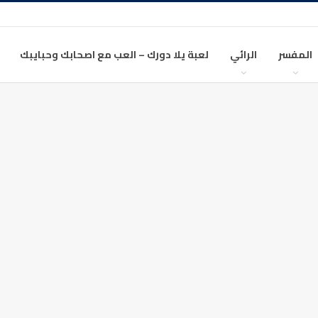
المفسر
الرائي
لعبة يلا دورك – العب مع اصحابك وحبايبك