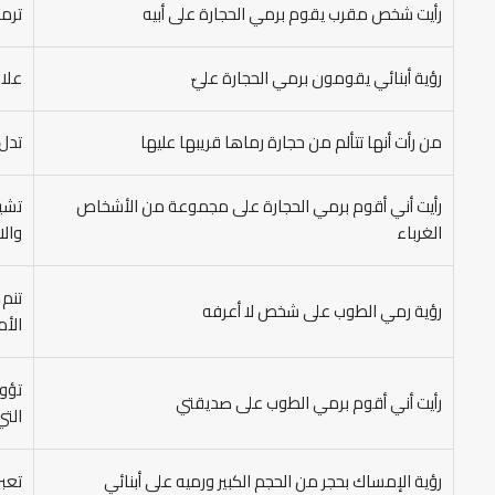
رأيت شخص مقرب يقوم برمي الحجارة على أبيه
ترمز
رؤية أبنائي يقومون برمي الحجارة عليّ
علام
من رأت أنها تتألم من حجارة رماها قريبها عليها
تدل 
رأيت أني أقوم برمي الحجارة على مجموعة من الأشخاص
تشير
الغرباء
والا
تنم
رؤية رمي الطوب على شخص لا أعرفه
الأم
تؤول
رأيت أني أقوم برمي الطوب على صديقتي
التي
رؤية الإمساك بحجر من الحجم الكبير ورميه على أبنائي
تعبر