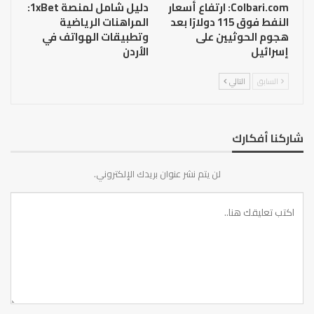
Colbari.com: ارتفاع أسعار
دليل شامل لمنصة 1xBet:
النفط فوق 115 دولارًا بعد
المراهنات الرياضية
هجوم الحوثيين على
وتطبيقات الهواتف في
إسرائيل
الأردن
السابق
التالي
شاركنا أفكارك
لن يتم نشر عنوان بريدك الإلكتروني.