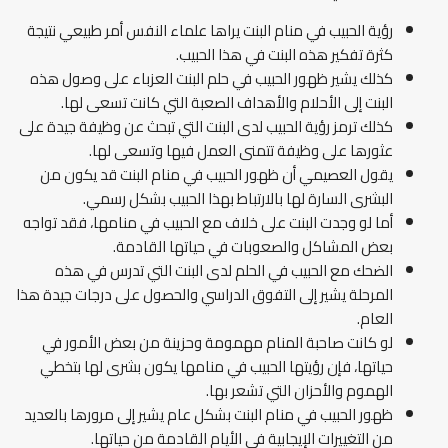
رؤية الحبيب في منام البنت يراها علماء النفس أمر طبيعي نتيجة
كثرة تفكير هذه البنت في هذا الحبيب.
كذلك يشير ظهور الحبيب في حلم البنت العزباء على وصول هذه
البنت إلى الأحلام والأهداف الصعبة التي كانت تسعى لها.
كذلك ترمز رؤية الحبيب لدى البنت التي تبحث عن وظيفة جيدة على
عثورها على وظيفة تتمنى العمل فيها وتسعى لها.
يقول العصيمي أن ظهور الحبيب في منام البنت قد يكون من
البشرى السارة لها بالارتباط بهذا الحبيب بشكل رسمي.
أما لو وجدت البنت على خلاف مع الحبيب في منامها، فقد تواجه
بعض المشاكل والصعوبات في حياتها القادمة.
الضحك مع الحبيب في الحلم لدى البنت التي تدرس في هذه
المرحلة يشير إلى التفوق الدراسي والحصول على درجات جيدة هذا
العام.
لو كانت صاحبة المنام مهمومة وحزينة من بعض الأمور في
حياتها، فإن رؤيتها الحبيب في منامها يكون بشرى لها بتخطي
الهموم والأحزان التي تشعر بها.
ظهور الحبيب في منام البنت بشكل عام يشير إلى مرورها بالعديد
من التغييرات الإيجابية في الأيام القادمة من حياتها.