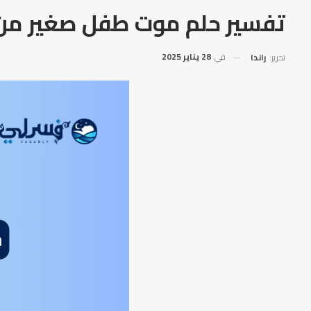
تفسير حلم موت طفل صغير من 
في
28 يناير 2025
تحرير:
راندا