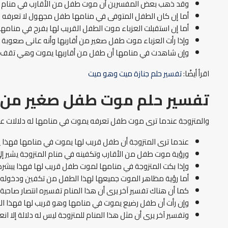
وقد ذهب بعض المفسرين أن موت طفل من الأقارب في منام العز
أما إن كان الطفل المتوفى في منامها طفل مجهول لا تعرفه فدلال
أما إن استقبلت العزباء موت الطفل القريب لها بفرح في منامه
وإذا رأت العزباء موت طفل صغير من أقاربها وأنه عانى صعوبة 
وإن شاهدت في منامها أن طفل من أقاربها يموت وهي تقف تشهد
اقرأ أيضًا:
تفسير حلم جنازة ميت وهو ميت
تفسير حلم موت طفل صغير من ال
والمتزوجة عندما ترى موت طفل تعرفه يموت في منامها له دلالات عد
عندما ترى المتزوجة أن طفل قريب لها يموت في منامها فهذا يبش
ورؤية موت طفل من الأقارب وتكفينه في منام المتزوجة يشير إلى 
وإذا بكت المتزوجة في منامها لموت طفل قريب لها فهذا يبشرها
أما رؤية مظاهر الموت جميعها لهذا الطفل من تكفين ودخوله الق
كما أن هناك تفسير آخر يرى أن هذا المنام تفسيره انتصار صاحب
وإن رأت أن طفل رضيع يموت في منامها وهو قريب لها فهذا المنا
وتفسير آخر يرى أن مثل هذا المنام للمتزوجة ليس له دلالة إلا 