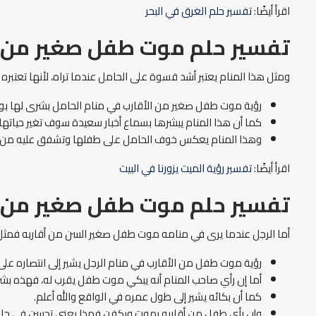
اقرأ أيضًا:
تفسير حلم الغرق في البحر
تفسير حلم موت طفل صغير من ا
ومثل هذا المنام يعتبر أشد قسوة على الحامل عندما تراه، لأنها تعتب
رؤية موت طفل صغير من الأقارب في منام الحامل بشرى لها بولا
كما أن هذا المنام يبشرها بسماع أخبار سعيدة سوف تغير حياتها ا
وهذا المنام يعكس خوف الحامل على طفلها وتشفق عليه من ا
اقرأ أيضًا:
تفسير رؤية الميت يزورنا في البيت
تفسير حلم موت طفل صغير من ال
أما الرجل عندما يرى في منامه موت طفل صغير السن من أقاربه فمثل ه
رؤية موت طفل من الأقارب في منام الرجل يشير إلى انتصاره على
أما إن رأي صاحب المنام أنه يبكي موت طفل يقرب له، فهذه بشرى
كما أن بكائه يشير إلى طول عمره في الواقع والله أعلم.
وإن رأي طفل من أقاربه يموت ويكفن فهذا يعني تحسن في حالته ا