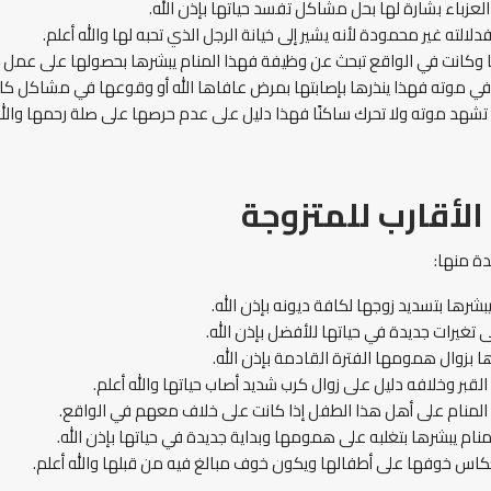
باء بشارة لها بحل مشاكل تفسد حياتها بإذن الله.
ته غير محمودة لأنه يشير إلى خيانة الرجل الذي تحبه لها والله أعلم.
ا وكانت في الواقع تبحث عن وظيفة فهذا المنام يبشرها بحصولها على عمل ج
في موته فهذا ينذرها بإصابتها بمرض عافاها الله أو وقوعها في مشاكل كارث
 موته ولا تحرك ساكنًا فهذا دليل على عدم حرصها على صلة رحمها والله 
أقارب للمتزوجة
ة منها:
رها بتسديد زوجها لكافة ديونه بإذن الله.
تغيرات جديدة في حياتها للأفضل بإذن الله.
 بزوال همومها الفترة القادمة بإذن الله.
بر وخلافه دليل على زوال كرب شديد أصاب حياتها والله أعلم.
ة المنام على أهل هذا الطفل إذا كانت على خلاف معهم في الواقع.
م يبشرها بتغلبه على همومها وبداية جديدة في حياتها بإذن الله.
انعكاس خوفها على أطفالها ويكون خوف مبالغ فيه من قبلها والله أعلم.