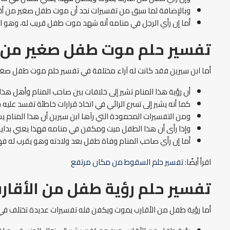
وبالإضافة لما سبق من تفسيرات نجد أن موت طفل صغير من أقار
أما إن رأي الرجل في منامه أنه شهد موت طفل قريب له، وهو ال
تفسير حلم موت طفل صغير من ال
أما ابن سيرين فقد كانت له آراء مختلفة في تفسير حلم موت طفل صغير
أن رؤية هذا المنام تشير إلى خلافات بين صاحب المنام وأهل هذا
كما أنه يشير إلى تسرع الرائي في اتخاذ قرارات خاطئة تفسد عليه ح
ومن التفسيرات المحمودة التي رآها ابن سيرين أن هذا المنام ي
وإذا رأى أن هذا الطفل ميت ومكفن في منامه فهذا يعني بداية جدي
أما إن رأي صاحب المنام وفاة طفل بعد ولادته وهو يقرب له فه
اقرأ أيضًا:
تفسير حلم السقوط من مكان مرتفع
تفسير حلم رؤية طفل من الأقا
أما رؤية طفل من الأقارب يموت ويكفن فله تفسيرات عديدة تختلف في 