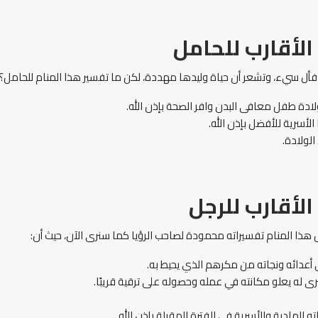
لأقارب للحامل
ره فأل سيء، وتشعر أن حياة وليدها مهددة، لكن ما تفسير هذا المنام للحامل
دة طفل معافى البدن وافر الصحة بإذن الله.
لأسرية للأفضل بإذن الله.
لولادة.
أقارب للرجل
ذا المنام تفسيراته محمودة لصاحب الرؤيا كما سنرى الآن، حيث أن:
 أعدائه ونجاته من مكرهم الذي يحيط به.
 له يعلو مكانته في عمله وحصوله على ترقية قريبًا.
لمادية والأسرية في الفترة المقبلة بإذن الله.