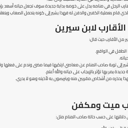
ب الرجل في منامه يدل على خوضه بداية جديدة سوف تجعل حياته أسعد بإذن
ذي قام بعملية الكفين والدفن له فهذا يشير إلى كونه يتحمل الصعاب ويتغلب
أقارب لابن سيرين
 من الأقارب حيث قال:
 الطفل في الواقع.
ياته.
شير إلى توبة صاحب المنام عن معاصي ارتكبها فيما مضى وندم على فعلها والل
دة يمر بها تؤثر بالإيجاب على حياته والله أعلم.
ذا يحذره من أشخاص مقربين منه ويتربصون به لأذيته وهو لا يدري.
رب ميت ومكفن
دلالتها على حسب حالة صاحب المنام مثل: