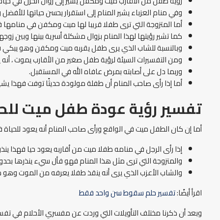
رؤية طفل من الأقارب ميت ومكفن يشير إلى زوال الحزن في حياة ال
وفي منام العزباء يشير المنام إلى استقرار يحسن حياتها للأفضل وخ
أما المتزوجة التي ترى طفلا قريبا لها ميت ومكفن في منامها ف
كما تشير رؤيتها لهذا المنام بزوال مشكلة أسرية بينها وبين زوجها
وبالنسبة للشاب الذي يرى طفل يقربه ميت ومكفن وهو يبكي فهذا
ومن التفسيرات السيئة لرؤية طفل صغير من الأقارب يموت ، أنه
وربما دل على أصابته بمرض عافاه الله في المستقبل.
أما إذا رأى صاحب المنام أن طفلة مولودة حديثًا توفت فهذا يشير
تفسير رؤية عودة طفل ميت للحي
أما إن كان الطفل ميت في الواقع ورأى صاحب المنام أنه يعود للحياة
إذا رأى الرجل في منامه طفلا ميت من أقاربه يعود حيا فهذا ينذ
والمتزوجة التي ترى مثل هذا المنام فهو فأل سيء ينذرها بحدوث
والشاب الأعزب الذي يرى أنه ينقذ طفلا يعرفه من الموت وهو 
اقرأ أيضًا:
تفسير حلم سقوط سن واحد فقط
وبعد أن ذكرنا مختلف التأويلات التي وردت عن مفسري الأحلام في تفسير