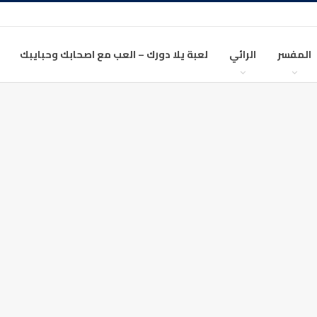
المفسر
الرائي
لعبة يلا دورك – العب مع اصحابك وحبايبك