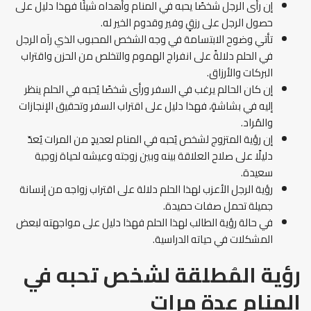
إن رأى الرجل شخصًا يحبه في المنام وأهداه شيئًا فهذا دليل على
حصول الرجل على رزقٍ وفير وقدوم الخير له.
تأتي وضوح الابتسامة في وجه الشخص المحبوب الذي رآه الرجل
في الحلم دلالةً على انفراج الهموم والتخلص من الحزن واقتراب
البركات والأرزاق.
إن كان الحالم يرغب في السفر ورأى شخصًا يُحبه في الحلم ينظر
إليه في بشاشةٍ، فهذا دليل على اقتراب السفر وتحقيق الإنجازات
والمُراد.
إن رؤية المتزوج لشخص يُحبه في المنام لعديدٍ من المرات يُعدّ
دليلًا على صلاح العلاقة بينه وبين زوجته وعيشه لحياة زوجية
سعيدة.
رؤية الرجل الأعزب لهذا الحلم دلالة على اقتراب زواجه من إنسانة
جميلة تحمل صفات حميدة.
في حالة رؤية الطالب لهذا الحلم فهذا دليل على مواجهته لبعض
المشكلات في حياته الدراسية.
رؤية المُطلقة لشخص تحبه في
المنام عدة مرات