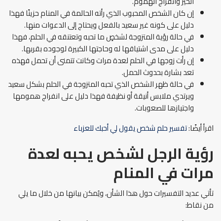
الخير وانفراج الهموم.
إن كان الشخص المحبوب الذي رأته الحالمة في المنام حزينًا فهذا
دليل على كونه غير سعيد بالفعل ويحتاج إلى الدعوات منها.
في حالة رؤية المتزوجة لشخصٍ ما تحبه وتعتنقه في الحلم، فهذا
دليل على مدى اشتياقها له وحاجتها الكبيرة لوجوده بقربها.
إن رأت زوجها في الحلم لعدة مرات وكانت تتمنى أن تحمل فهذه
تعد بشارة بحدوث الحمل.
في حالة ظهر الشخص الذي تحبه المتزوجة في الحلم بشكل سعيد
ويرتدي ملابس أنيقة أو نظيفة فهذا دليل على انفراج همومها
واجتيازها للصعوبات.
اقرأ أيضًا:
تفسير حلم شخص يقول لي أحبك للعزباء
رؤية الرجل لشخص يحبه لعدة
مرات في المنام
تأتي عديد التفسيرات حول هذا الشأن، ويُمكن بيانها من خلال ما يلي
من نقاط: