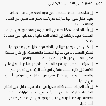
حول التفسير، وتأتي التفسيرات فيما يلي:
إن شاهدت الفتاة الشخص الذي تحبه لعدة مرات في المنام،
فهذا دليل على أنها سترتبط بمن تُحبّ ولكن بعد بعضٍ من العناء
والتعب لنيل ذلك.
إن رأت الحالمة شخصًا تحبه في المنام وهو بعيد عنها في الحياة
الفعلية، فهذه إشارة إلى اقتراب الخير منها وحصولها على سعادة
كبيرة.
إن كان الحبيب يظهر حزينًا في الحلم فهذا دليل على مواجهتها
لبعض الصعوبات في حياتها العملية والشخصية، وإن كان سعيدًا
فعلى العكس من الأمر، تكون إشارة بالتبشير والخير.
إن هيئة الشخص الذي تحبه العزباء بالحلم من شأنها أن تدل على
الكثير، فإن ظهر الحبيب بشكل أنيق دلَّت الرؤيا على قدوم الخير
والسعادة، وإن ظهر بشكل سيئ فهذا دليل على تعرضها لأحزان
في حياتها.
إن رأت العزباء الحبيب يتكلم معها في الحلم فهذا دليل على احتياج
الفتاة لمشاركة الشخص الذي تُحبه في بعض القرارات الحياتية
الخاصة بها، كما أنها تدل على تفوقها في الحياة وتركيزها على
أهدافها.