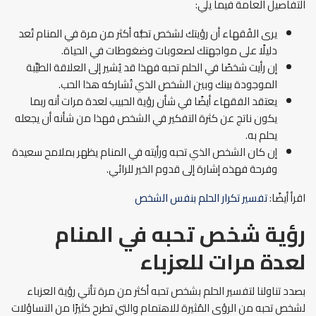
التفاصيل العامة فيما يلي:
يرى الفُقهاء أن رؤيتك لشخص تحبُّه أكثر من مرة في المنام تُعد
دليلًا على مواجهتك لصعوبات وضغوطات في الحياة.
إن رأيت شخصًا في الحلم تحبه فهذا قد يُشير إلى العلاقة الطيِّبة
الموجودة بينك وبين الشخص الذي تُشاركه هذا الحب.
يعتقد الفقهاء أيضًا في شأن رؤية الحبيب لعدة مرات أنه ربما
يكون ناتج عن كثرة التفكير في الشخص فهذا من شأنه أن يجعله
يحلم به.
إن كان الشخص الذي تحبه ورأيته في المنام يظهر بملامح سعيدة
وفرحة فهذه إشارة إلى قدوم الخير للرائي.
اقرأ أيضًا:
تفسير تكرار الحلم بنفس الشخص
رؤية شخص تحبه في المنام
لعدة مرات للعزباء
بصدد تناولنا لتفسير الحلم بشخص تحبه أكثر من مرة تأتي رؤية العزباء
لشخص تحبه من الرؤى المُثيرة للاهتمام والتي تطرح كثيرًا من التساؤلات