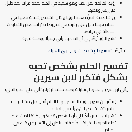
رؤية الحالمة بمن تحب وهو سعيد في الحلم لعدة مرات تعد دليل
على يُسر ولادتها.
إن شاهدت المرأة هذه الرؤيا وكان الشخص يتحدث معها في
المنام فهذا دليل على رغبته في تحذيرها من أخذ بعض الخطوات
الخاطئة في حياتك.
تشير الرؤيا أيضًا إلى أن المولود يأتي جميلًا وبصحة قوية.
اقرأ أيضًا:
تفسير حلم شخص غريب يحبني للعزباء
تفسير الحلم بشخص تحبه
بشكل مُتكرر لابن سيرين
يأتي ابن سيرين بعديد الإشارات بصدد هذه الرؤيا، وتأتي على النحو التالي:
يُفسِّر ابن سيرين رؤية الشخص لهذا الحلم أنه يحمل مشاعر الحب
والمودَّة للشخص الذي رآه في المنام.
يُشير ابن سيرين أيضًا إلى أن الشخص قد يكون كاتمًا لمشاعره
تجاه الطرف الآخر لذا يلجأ عقله الباطن إلى التعبير عن ذلك في
المنام.