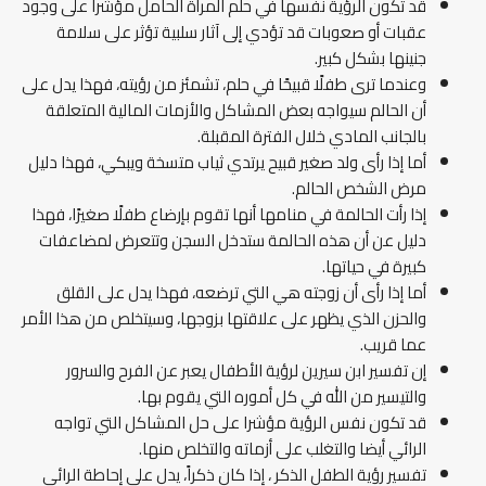
قد تكون الرؤية نفسها في حلم المرأة الحامل مؤشراً على وجود
عقبات أو صعوبات قد تؤدي إلى آثار سلبية تؤثر على سلامة
جنينها بشكل كبير.
وعندما ترى طفلًا قبيحًا في حلم، تشمئز من رؤيته، فهذا يدل على
أن الحالم سيواجه بعض المشاكل والأزمات المالية المتعلقة
بالجانب المادي خلال الفترة المقبلة.
أما إذا رأى ولد صغير قبيح يرتدي ثياب متسخة ويبكي، فهذا دليل
مرض الشخص الحالم.
إذا رأت الحالمة في منامها أنها تقوم بإرضاع طفلًا صغيرًا، فهذا
دليل عن أن هذه الحالمة ستدخل السجن وتتعرض لمضاعفات
كبيرة في حياتها.
أما إذا رأى أن زوجته هي التي ترضعه، فهذا يدل على القلق
والحزن الذي يظهر على علاقتها بزوجها، وسيتخلص من هذا الأمر
عما قريب.
إن تفسير ابن سيرين لرؤية الأطفال يعبر عن الفرح والسرور
والتيسير من الله في كل أموره التي يقوم بها.
قد تكون نفس الرؤية مؤشرا على حل المشاكل التي تواجه
الرائي أيضا والتغلب على أزماته والتخلص منها.
تفسير رؤية الطفل الذكر ، إذا كان ذكراً، يدل على إحاطة الرائي