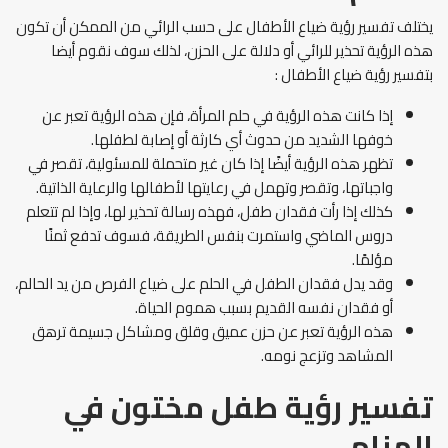
يختلف تفسير رؤية ضياع الأطفال على حسب الرائي من الممكن أن تكون
هذه الرؤية تحذير للرائي أو دلالة على الحزن، لذلك سوف نقوم أيضا
بتفسير رؤية ضياع الأطفال :
إذا كانت هذه الرؤية في حلم المرأة، فإن هذه الرؤية تعبر عن
خوفها الشديد من حدوث أي كارثة أو إصابة لطفلها.
تظهر هذه الرؤية أيضًا إذا كان غير متحملة للمسئولية، تقصر في
واجباتها، وتقصر وتهمل في رعايتها لأطفالها والرعاية الذاتية.
كذلك إذا رأت فقدان طفل، فهذه رسالة تحذير لها، وإذا لم تتعلم
دروس الماضي واستمرت بنفس الطريقة، فسوف تدفع ثمنًا
مؤلمًا.
وقد يدل فقدان الطفل في الحلم على ضياع الفرص من يد الحالم،
أو فقدان نفسه القديم بسبب هموم الحياة.
هذه الرؤية تعبر عن حزن عميق وقلق ومشاكل جسيمة ترهق
المشاهد وتزعج نومه.
تفسير رؤية طفل مختون في
المنام