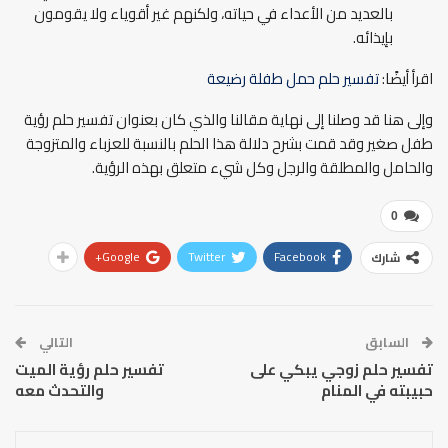
بالعديد من الأعداء في حياته، ولكنهم غير أقوياء ولا يقومون
بإيذائه.
اقرأ أيضًا:
تفسير حلم حمل طفلة رضيعة
وإلى هنا قد وصلنا إلى نهاية مقالنا والذي كان بعنوان تفسير حلم رؤية
طفل صغير وقد قمت بشرح دلالة هذا الحلم بالنسبة للعزباء والمتزوجة
والحامل والمطلقة والرجل وكل شيء متعلق بهذه الرؤية.
0
Google+
Twitter
Facebook
شارك
السابق
التالي
تفسير حلم زوجي يبكي على
تفسير حلم رؤية الميت
حبيبته في المنام
والتحدث معه