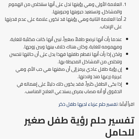
العلامة الأولى وهي رؤيتها تدل على أنها ستتخلص من الهموم
والمشاكل، وتستعيد حيويتها وحيويتها.
أما العلامة الثانية وهي رؤيتها قد تكون علامة على عدم قدرتها
على الإنجاب.
عندما رأت أنها ترضع طفلاً صغيراً، تبين أنها كانت مكتئبة للغاية،
ومهمومه للغاية، وكان هناك خلاف بينها وبين زوجها.
ولكن إذا رأت أنها تفطم طفلها فهذا يدل على أن حالتها تتحسن
وتتخلص من المشاكل المحيطة بها.
إن رؤية طفل عادي يرمز إلى أن صفتها هي حب الأم، وهي
غريزة زرعها منذ ولادتها.
إذا بكى الطفل كثيراً، فقد يكون ذلك دليلاً على إهماله في
الحقوق أو أنه مصاب بمرض يستدعي العلاج المناسب.
اقرأ أيضًا:
تفسير حلم عزباء لديها طفل ذكر
تفسير حلم رؤية طفل صغير
للحامل