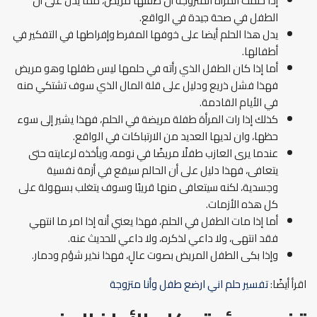
إذا حلمت المرأة المتزوجة أن طفلها مريض، مما يدل على أن
الطفل في صحة جيدة في الواقع.
يدل هذا الحلم أيضا على خوفها المفرط وإفراطها في التفكير في
أطفالها.
أما إذا كان الطفل الذي رأته في حلمها ليس طفلها وهو مريض
فهذا فشل ذريع ودليل على قلة المال الذي سوف تشتكي منه
في الأيام القادمة.
كذلك إذا رات المرأة طفلة مريضة في الحلم، فهذا يشير إلى سوء
حظها، وان لديها العديد من الارتباكات في الواقع.
عندما يرى العازب طفلًا مريضًا في نومه، ويأخذه لرعايته حتى
يتعافى، فهذا دليل على أن الحالم سيقع في أزمة نفسية
وجسدية، لكنه سيتعافى منها قريبًا وسوف يتغلب بسهولة على
كل هذه الأزمات.
أما إذا مات الطفل في الحلم، فهذا يعني أنه إذا امر ما انتهي
فقد انتهى، ولا داعي لذكره، ولا داعي للحديث عنه.
وإذا بكى الطفل المريض بصوت عالٍ، فهذا نذير شؤم ودمار.
اقرأ أيضًا:
تفسير حلم اني ارضع طفل وأنا متزوجة