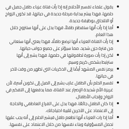
يقول علماء تفسير الأحلام إنه إذا رأت فتاة عزباء طفل جميل في
حلمها، فهذا يبشر ببداية مرحلة جديدة في حياتها، قد تكون الزواج
أو الالتحاق بوظيفة جديدة.
أما إذا رأت أنها ستفطم طفلاً، فهذا يدل على أنها ستتزوج خلال
هذا العام.
إذا رأت الفتاة العزباء أنها ترضع طفلًا، فهذا يعني أنها ستعاني
من فترة حزن شديد، مما سيؤثر على جميع جوانب حياتها.
لكن إذا رأت صورة لطفولتها في حلمها، فهذا يشير إلى أنها
سترتبط بشخص كريم وسيم.
يرمز نفس المشهد أيضًا إلى الذكريات التي تظهر من وقت لآخر
في حياتها.
تفسير الحلم بأن الطفل عازب يشير إلى الميل إلى تكوين أسرة، لأن
غريزة الأم شديدة الإصرار عند الفتاة، مما يدفعها إلى التفكير في
الزواج وإنجاب الأطفال.
إذا كان الطفل جائعًا، فهذا يدل على الفراغ العاطفي والحاجة
إلى الاعتماد على الآخرين لتلبية احتياجاتك.
أما إذا رات العزباء أنها تطعم طفل فيشير الحلم إلى أنه يجب عليها
تحمل المسؤولية وبناء نفسها من خلال الاعتماد على نفسها.