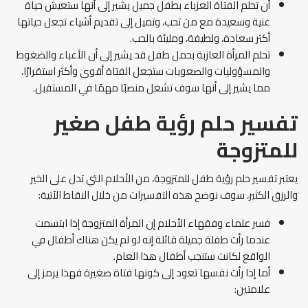
أن تحلم الفتاة العزباء بطفل جميل يشير إلى أنها ستعيش حياة
غنية وسعيدة مع من تحب، وتميل إلى تقديم أشياء تجعل حياتها
أكثر سعادة، ولطيفة، ومليئة بالحب.
تحلم المرأة العازبة بحمل طفل قد يشير إلى أن الأعباء والضغوط
والمسؤوليات والصعوبات ستجعل الفتاة أقوى وأكثر استقرارًا،
مما يشير إلى أنها سوف تشغل منصبًا مهمًا في المستقبل.
تفسير حلم رؤية طفل صغير
للمتزوجة
يعتبر تفسير حلم رؤية طفل للمتزوجة، من الأحلام التي تدل على الخير
والرزق الكثير، سوف نوضح هذه التفسيرات من خلال النقاط الآتية:
فسر علماء وفقهاء الأحلام إن المرأة المتزوجة إذا ابتسمت
عندما رأت طفلة جميلة قائلة إنه لو لم يكن هناك أطفال في
الواقع لكانت ستنجب أطفال هذا العام.
أما إذا رأت نفسها تعود إلى كونها فتاة صغيرة فهذا يرمز إلى
علامتين: