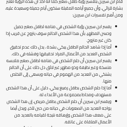
قام ابن سيرين بتفسير رؤية طفل صغير كما أنه أكد أن هذه الرؤية تعتبر
بشارة للرائي، وأن جميع أيامه المقبلة ستكون أيام جميلة وسعيدة عليه،
ومن أهم تفسيرات ابن سيرين:
يفسر ابن سيرين رؤية الشخص في منامه لطفل صغير جميل
وحسن المظهر، بأن هذا الشخص الحالم سوف يتزوج عن قريب إذا
كان غير متزوج.
أما إذا شاهد الحالم الطفل يبكي بشدة ، يدل ذلك عدم تحقيق
الشخص العديد من الأعمال المراد تحقيقها وفشله في ذلك.
يفسر ابن سيرين أن حلم الشخص في منامه لطفل صغير ملابسه
متسخة وغير نظيفة وذو مظهر غير لائق دل ذلك على أن الحالم
يشتكي من العديد من الهموم في حياته ويسعى إلى التخلص
منها.
أما إذا حلم الشخص بطفل رضيع يبكي، دليل على أن هذا الشخص
مستهدف ومحاط بمجموعة من الأعداء له.
ويفسر ابن سيرين أن حلم الشخص بطفل مريض، إن هذا الشخص
يواجه العديد من الصعوبات في حياته من حين لآخر، ويدل أيضا
على ضعف هذا الشخص وإرهاقه نتيجة لقيامه بالعديد من
الأعمال الملقاة على عاتقه.