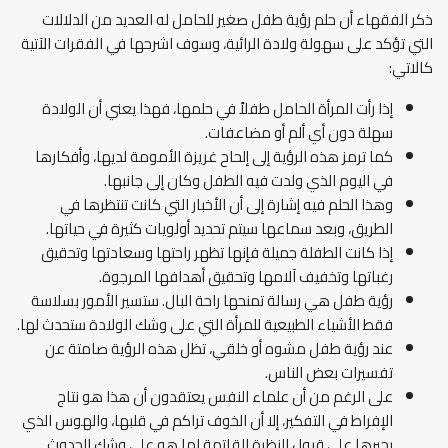
ذكر الفقهاء أن حلم رؤية طفل صغير للحامل له العديد من الدلالات
التي تؤكد على سهولة ولادة الرائية، وسوف اشرحها في الفقرات الآتية
كالاتي:
إذا رأت المرأة الحامل طفلاً في حلمها، فهذا يعني أن الولادة
سهلة دون أي ألم أو مضاعفات.
كما ترمز هذه الرؤية إلى إلحاح غريزة الأمومة لديها، وأفكارها
في اليوم الذي ولدت فيه الطفل وكان إلى جانبها.
وهذا الحلم فيه إشارة إلى أن الأخبار التي كانت تنتظرها في
الطريق، وبعد سماعها سيتم تحديد أولويات كثيرة في حياتها.
إذا كانت الطفلة جميلة فإنها تظهر راحتها وسعادتها وتحقيق
رغباتها وتخفيف آلامها وتحقيق أهدافها المرجوة.
رؤية طفل هي رسالة تمنحها راحة البال. ستسير الأمور بسلاسة
فقط الأشياء الطبيعية للمرأة التي على وشك الولادة ستحدث لها.
عند رؤية طفل مشوه أو خلقي، تظل هذه الرؤية صامتة عن
تفسيرات بعض الناس.
على الرغم من أن علماء النفس يعتقدون أن هذا هو نتاج
الإفراط في التفكير، إلا أن الخوف تراكم في قلبها، والهوس الذي
يجبرها على قبول النظرة القاتمة لما هو على وشك الحدوث.