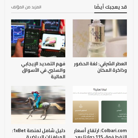
قد يعجبك أيضًا
المزيد من المؤلف
العطر الشرقي: لغة الحضور
فهم التمديد الإيجابي
وذاكرة المكان
والسلبي في الأسواق
المالية
Colbari.com: ارتفاع أسعار
دليل شامل لمنصة 1xBet:
النفط فوق 115 دولارًا بعد
المراهنات الرياضية