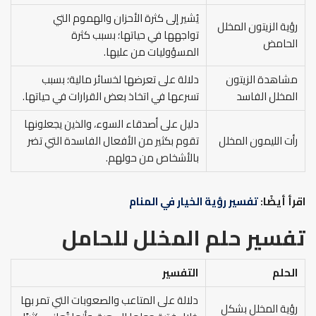
يُشير إلى كثرة الأحزان والهموم التي
رؤية الزيتون المخلل
تواجهها في حياتها؛ بسبب كثرة
الحامض
المسؤوليات من عليها.
مشاهدة الزيتون
دلالة على تعرضها لخسائر مالية؛ بسبب
المخلل الفاسد
تسرعها في اتخاذ بعض القرارات في حياتها.
دليل على أصدقاء السوء، والذين يجعلونها
رأت الليمون المخلل
تقوم بكثير من الأفعال الفاسدة التي تضر
بالأشخاص من حولهم.
اقرأ أيضًا:
تفسير رؤية الخيار في المنام
تفسير حلم المخلل للحامل
الحلم
التفسير
دلالة على المتاعب والصعوبات التي تمر بها
رؤية المخلل بشكل