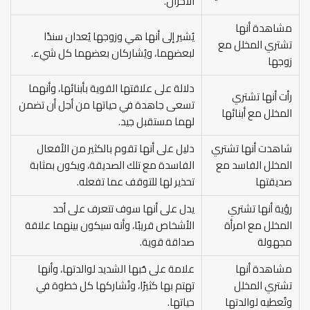
الأحزان.
مشاهدة أنها
يُشير إلى أنها هي وزوجها يُعدان سندًا
تشتري المخلل مع
لبعضهما، ويُشاركان بعضهما كل شيء.
زوجها
دلالة على علاقتها القوية بأبنائها، وأنهما
رأت أنها تشتري
تسعى جاهدة في حياتها من أجل أن تضمن
المخلل مع أبنائها
لهما مستقبل جيد.
شاهدت أنها تشتري
دليل على أنها تقوم بالكثير من الأفعال
المخلل الفاسد مع
الفاسدة مع تلك الصديقة، ويكون بمثابة
صديقتها
تحذير لها للتوقف عما تفعله.
رؤية أنها تشتري
يدل على أنها سوف تتعرف على أحد
المخلل مع امرأة
الأشخاص قريبًا، وأنه سيكون بينهما علاقة
مجهولة
صداقة قوية.
مشاهدة أنها
علامة على حُبها الشديد لوالدتها، وأنها
تشتري المخلل
تهتم بها كثيرًا، وتُشاركها كل خطوة في
وتُعطيه لوالدتها
حياتها.