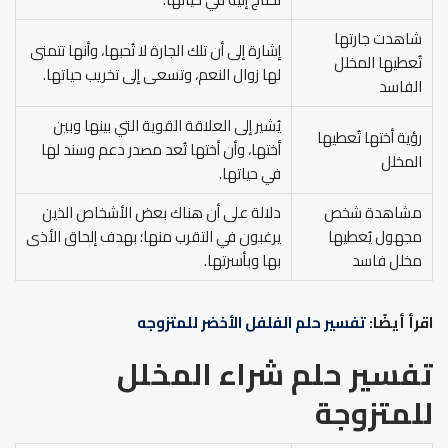
شاهدت جارتها
إشارة إلى أن تلك الجارة لا تُحبها، وأنها تتمنى
تُعطيها المخلل
لها زوال النعم، وتسعى إلى تخريب حياتها.
الفاسد
يُشير إلى العلاقة القوية التي بينها وبين
رؤية أختها تُعطيها
أختها، وأن أختها تُعد مصدر دعم وسند لها
المخلل
في حياتها.
مشاهدة شخص
دلالة على أن هناك بعض الأشخاص الذين
مجهول يُعطيها
يرغبون في التقرب منها؛ بهدف إلحاق الأذى
مخلل فاسد
بها وبأسرتها.
اقرأ أيضًا:
تفسير حلم الفلفل الأخضر للمتزوجه
تفسير حلم شراء المخلل
للمتزوجة