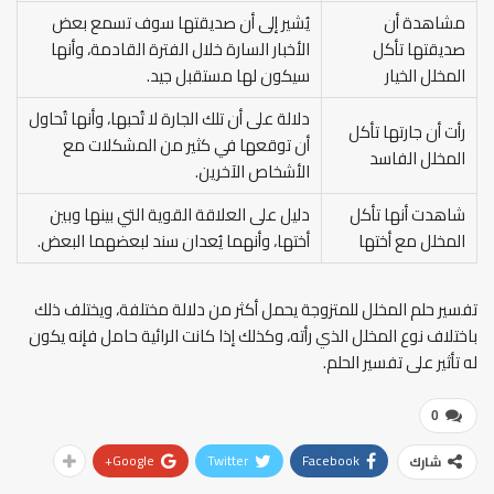
مشاهدة أن
يُشير إلى أن صديقتها سوف تسمع بعض
صديقتها تأكل
الأخبار السارة خلال الفترة القادمة، وأنها
المخلل الخيار
سيكون لها مستقبل جيد.
دلالة على أن تلك الجارة لا تُحبها، وأنها تُحاول
رأت أن جارتها تأكل
أن توقعها في كثير من المشكلات مع
المخلل الفاسد
الأشخاص الآخرين.
شاهدت أنها تأكل
دليل على العلاقة القوية التي بينها وبين
المخلل مع أختها
أختها، وأنهما يُعدان سند لبعضهما البعض.
تفسير حلم المخلل للمتزوجة يحمل أكثر من دلالة مختلفة، ويختلف ذلك
باختلاف نوع المخلل الذي رأته، وكذلك إذا كانت الرائية حامل فإنه يكون
له تأثير على تفسير الحلم.
0
Google+
Twitter
Facebook
شارك