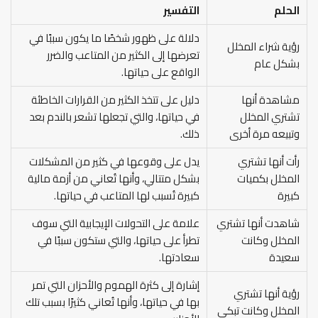
الحلم
التفسير
دلالة على ظهور شخصًا ما يكون سببًا في
رؤية شراء المخلل
تعرضها إلى الكثير من المتاعب والضرر
بشكل عام
الواقع على حياتها.
مشاهدة أنها
دليل على تتخذ الكثير من القرارات الخاطئة
تشتري المخلل
في حياتها، والتي تجعلها تشعر بالندم بعد
وتبيعه مرة أخرى
ذلك.
رأت أنها تشتري
يدل على وقوعها في كثير من المشكلات
المخلل بكميات
بشكل متتالي، وأنها تُعاني من أزمة مالية
كبيرة
كبيرة تُسبب لها المتاعب في حياتها.
شاهدت أنها تشتري
علامة على التحولات الإيجابية التي سوف
المخلل وكانت
تطرأ على حياتها، والتي ستكون سببًا في
سعيدة
سعادتها.
إشارة إلى كثرة الهموم والأحزان التي تمر
رؤية أنها تشتري
بها في حياتها، وأنها تُعاني كثيرًا بسبب تلك
المخلل وكانت تبكي