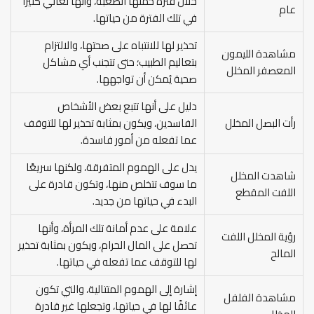
خلال فترة حملها الصعبة، وأنها تُعاني كثيرًا
عام
في تلك الفترة من حياتها.
تحذير لها للانتباه على صحتها، والالتزام
مشاهدة الليمون
بتعاليم الطبيب؛ حتى تتجنب أي مشاكل
المعصفر المخلل
صحية يُمكن أن تواجهها.
دليل على أنها تتبع بعض الأشخاص
رأت البصل المخلل
الفاسدين، ويكون بمثابة تحذير لها للتوقف
عما تفعله من أمور فاسدة.
يدل على الهموم المتفرقة، ولكنها سريعًا
شاهدت المخلل
ما سوف تتخلص منها، وتكون قادرة على
اللفت المقطع
البدء في حياتها من جديد.
علامة على عدم أمانة تلك المرأة، وأنها
رؤية المخلل اللفت
تحصل على المال الحرام، ويكون بمثابة تحذير
المالح
لها للتوقف عما تفعله في حياتها.
إشارة إلى الهموم المتتالية، والتي تكون
مشاهدة الفلفل
عائقًا لها في حياتها، وتجعلها غير قادرة