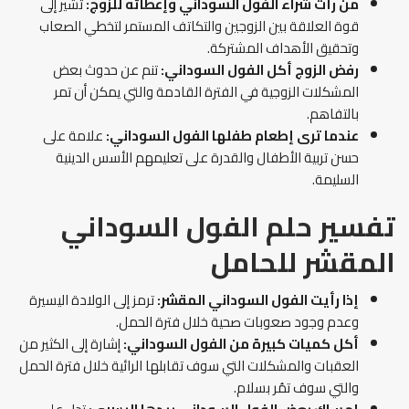
من رأت
شراء الفول السوداني وإعطائه للزوج:
تشير إلى
قوة العلاقة بين الزوجين والتكاتف المستمر لتخطي الصعاب
وتحقيق الأهداف المشتركة.
رفض الزوج أكل الفول السوداني
:
تنم عن حدوث بعض
المشكلات الزوجية في الفترة القادمة والتي يمكن أن تمر
بالتفاهم.
عندما ترى إطعام طفلها الفول السوداني
:
علامة على
حسن تربية الأطفال والقدرة على تعليمهم الأسس الدينية
السليمة.
تفسير حلم الفول السوداني
المقشر
للحامل
إذا رأيت
الفول السوداني المقشر:
ترمز إلى الولادة اليسيرة
وعدم وجود صعوبات صحية خلال فترة الحمل.
أكل كميات كبيرة من الفول السوداني:
إشارة إلى الكثير من
العقبات والمشكلات التي سوف تقابلها الرائية خلال فترة الحمل
والتي سوف تمُر بسلام.