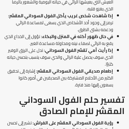
العيش التي يعيشها الرائي في حياته اليومية والشعور بالرضا
الذي يغزو قلبه.
إذا شاهدت شخص غريب يأكل الفول السوداني المقشر:
ترمز إلى وجود أحد الأشخاص الذي يسعى لمساعدة الرائي
ودعمه بشتى الطرق.
في حال ظهور أكله في المنزل والبكاء:
تؤول إلى الخداع الذي
يقع به الرائي لصفاء نيته ومحاولة مساعدة الغير.
إذا رأيت
أمي تقشر الفول السوداني:
تدل على الرزق الوفير
الذي سوف يحصل علية الرائي والذي سوف يتسبب بتحسن حياته
كثيرًا.
إطعام صديقي الفول السوداني المقشر:
إشارة إلى تحقيق
الكثير من الأحلام المشتركة بين الصديقين في أمور كانوا
يسعون إليها منذ فترة.
تفسير حلم الفول السوداني
المقشر للإمام الصادق
رؤية
الفول السوداني المقشر على الفراش:
تشير إلى تحسن