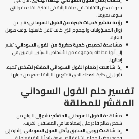
إمساك بعض الفول السوداني بيدها اليسرى
:
تدل على
حدوث بعض التقلبات في حياة الرائية في الفترة القادمة والتي
سوف تغيرها.
رؤية تقشير كميات كبيرة من الفول السوداني:
تنم عن
زوال المسؤوليات والهموم التي كانت تثقل كاهلها لوقت طويل
للغاية.
مشاهدة تحميص كمية صغيرة من الفول السوداني:
تشير
إلى أنها محاطة بمجموعه من الأشخاص السيئين الراغبين في
إيذائها.
إذا شاهدت إطعام الفول السوداني المقشر لشخص تحبه:
تؤول إلى كثرة العطاء الذي تتمتع بها الرائية لجميع من حولها.
تفسير حلم الفول السوداني
المقشر
للمطلقة
مشاهدة
الفول السوداني المقشر:
تشير إلى الزواج من
شخص صالح قادر على إسعادها في المستقبل القريب.
إذا شاهدت
زوجي السابق يأكل الفول السوداني:
إشارة إلى
وجود بعض المهام الشاقة التي سوف تبدأ الرائية بفعلها في