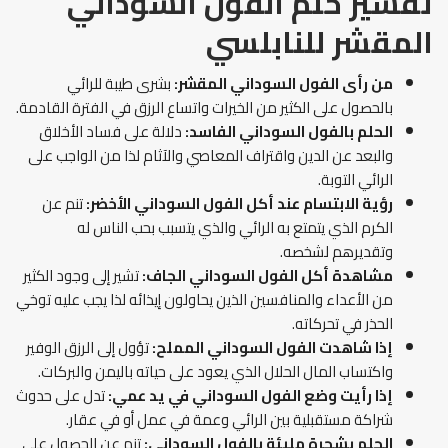
تفسير حلم الفول السوداني
المقشر
للنابلسي
من رأى
الفول السوداني المقشر:
بشرى طيبة للرائي
بالحصول على الكثير من الخيرات واتساع الرزق في الفترة القادمة.
الحلم
بالفول السوداني الفاسد:
دلالة على فساد الأخلاق
والبعد عن الدين واقتراف المعاصي والآثام لذا من الواجب على
الرائي التوبة.
رؤية الابتسام عند أكل الفول السوداني الأخضر:
تنم عن
الكرم الذي يتمتع به الرائي والذي يتسبب بحب الناس له
وتقديرهم لشخصه.
مشاهدة أكل الفول السوداني الجاف:
تشير إلى وجود الكثير
من الأعداء والمنافسين الذين يحاولون إيذائه لذا يجب عليه توخي
الحذر في تحركاته.
إذا شاهدت الفول السوداني المملح:
تؤول إلى الرزق الوفير
واكتساب المال الحلال الذي يعود على حياته باليمن والبركات.
إذا رأيت وضع الفول السوداني
في يد عمي:
تدل على حدوث
شراكة مستقبلية بين الرائي وعمة في عمل أو في عقار.
الحلم
بشجرة مليئة بالفول السوداني:
تنم عن الحصول على