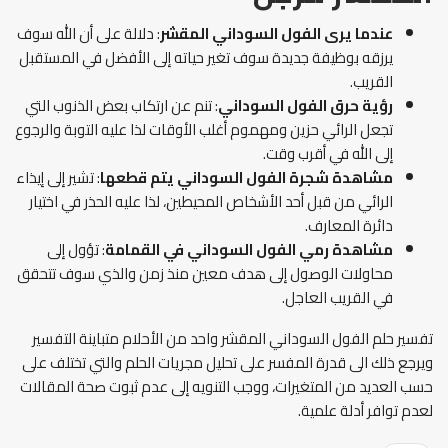
عندما يرى
الفول السوداني المقشر
: دلالة على أن الله سوف
يرزقه بوظيفة جديدة سوف تغير حياته إلى الأفضل في المستقبل
القريب.
رؤية حرق الفول السوداني
: تنم عن ارتكاب بعض الذنوب التي
تجعل الرائي حزين ومهموم أغلب الأوقات لذا عليه التوبة والرجوع
إلى الله في أقرب وقت.
مشاهدة شجرة الفول السوداني يتم قطعها
: تشير إلى إيذاء
الرائي من قبل أحد الأشخاص المحيطين، لذا عليه الحذر في اختيار
دائرة المعارف.
مشاهدة رمي الفول السوداني
في القمامة
: تؤول إلى
محاولات الوصول إلى هدف معين منذ زمن والذي سوف تتحقق
في القريب العاجل.
تفسير حلم الفول السوداني المقشر واحد من الأحلام متباينة التفسير
ويرجع ذلك الى قدرة المفسر على تحليل مجريات الحلم والتي تختلف على
حسب العديد من المتغيرات، ووجب التنويه إلى عدم ثبوت صحة المقالات
لعدم توافر أدلة علمية.