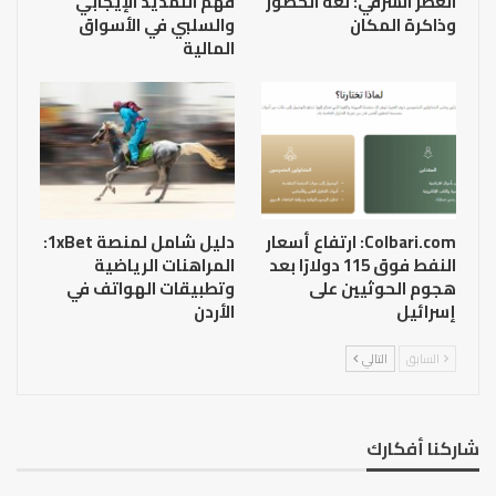
العطر الشرقي: لغة الحضور
فهم التمديد الإيجابي
وذاكرة المكان
والسلبي في الأسواق
المالية
Colbari.com: ارتفاع أسعار
دليل شامل لمنصة 1xBet:
النفط فوق 115 دولارًا بعد
المراهنات الرياضية
هجوم الحوثيين على
وتطبيقات الهواتف في
إسرائيل
الأردن
السابق
التالي
شاركنا أفكارك