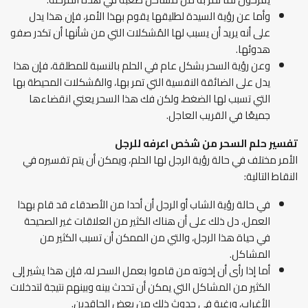
وأما عن رؤية السيدة لطليقها يقوم بهذا الأمر، فإن هذا يدل
على أنه يريد أن يسبب لها المُشكلات التي من شأنها أن تكدر صفو
هدوئها.
وعن رؤية السحر بشكل عام في الحلم بالنسبة للمطلقة، فإن هذا
يدل على الضائقة النفسية التي تمر بها، والمُشكلات المحيطة بها
التي تسبب لها الضغط، ولكن فك هذا السحر يعني انقضاءها
جميعًا في القريب العاجل.
تفسير حلم السحر من شخص اعرفه
للرجل
الأمر مختلف في حالة رؤية الرجل لها الحلم، ويمكن أن يتم تفسيره في
النقاط التالية:
في حالة رؤية الشاب أو الرجل أن أحدا من الأصدقاء قد قام بهذا
العمل، دل ذلك على أن هناك الكثير من العلاقات غير الصحيحة
في حياة هذا الرجل، والتي من الممكن أن تسبب الكثير من
المشاكل.
أما إذا رأى أن إخوته من قاموا بعمل السحر له، فإن هذا يشير إلى
الكثير من المشاكل التي يمكن أن تحدث بينه وبينهم نتيجة لتدخلات
الأغراب، ورغبة في حدوث ذلك من بعض الحاقدين.