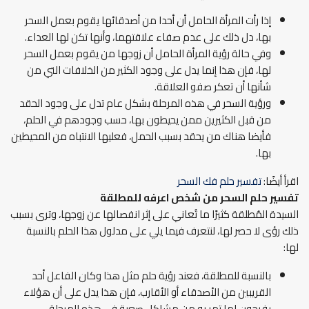
إذا رأت المرأة الحامل أن أحدا من أصدقائها يقوم بعمل السحر
بها، دل ذلك على عدم صفاء علاقتهما، وأنها تكن لها العداء.
وفي حالة رؤية المرأة الحامل أن زوجها من يقوم بعمل السحر
لها، فإن هذا إنما يدل على وجود الكثير من الخلافات التي من
شأنها أن تعكر صفو العلاقة.
ورؤية السحر في هذه المرحلة بشكل عام تدل على وجود الحقد
من قبل الكثيرين ممن يحيطون بها، حسب وجودهم في الحلم،
فأيضا هناك من يحقد بسبب الحمل، فعليها الانتباه من المحيطين
بها.
اقرأ أيضًا:
تفسير حلم فك السحر
تفسير حلم السحر من شخص اعرفه
للمطلقة
السيدة المُطلقة كثيرًا ما تُعاني على إثر انفصالها عن زوجها، وترى بسبب
ذلك رؤى لا حصر لها، لنتعرف فيما يلي على مدلول هذا الحلم بالنسبة
لها:
بالنسبة للمطلقة، فعند رؤية حلم مثل هذا وكان الفاعل أحد
القريبين من الأصدقاء أو الأقارب، فإن هذا يدل على أن هؤلاء
يفرحون لما تمر به من مشاكل صعبة في هذه المرحلة.