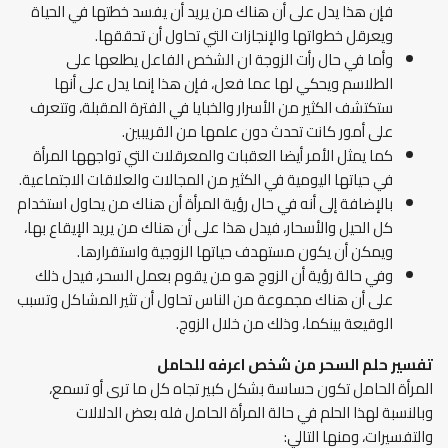
فإن هذا يدل على أن هناك من يريد أن يفسد خطتها في الحياة
ويعرقل خطواتها والإنجازات التي تحاول أن تحققها.
وأما في حال رأت الزوجة ان الشخص الفاعل يطلعها على
الطلاسم ويحكي لها عما فعل، فإن هذا إنما يدل على أنها
ستكتشف الكثير من الأسرار والخبايا في الفترة المقبلة، وتتعرف
على أمور كانت تحدث دون علمها من القريبين.
كما يمثل الأمر أيضا العقبات والمعرقلات التي تواجهها المرأة
في حياتها اليومية في الكثير من المجالات والعلاقات الاجتماعية.
بالإضافة إلى أنه في حال رؤية المرأة أن هناك من يحاول استخدام
كل الحيل والأسحار، فيدل هذا على أن هناك من يريد الإيقاع بها،
ويمكن أن يكون مستهدف حياتها الزوجية واستقرارها.
وفي حالة رؤية أن الزوج هو من يقوم بعمل السحر، فيدل ذلك
على أن هناك مجموعة من الناس تحاول أن تثير المشاكل وتسبب
الوقيعة بينكما، وذلك من خلال الزوج.
تفسير حلم السحر من شخص اعرفه
للحامل
المرأة الحامل تكون حساسة بشكل كبير تجاه كل ما ترى أو تسمع،
وبالنسبة لهذا الحلم في حالة المرأة الحامل فله بعض الدلالات
والتفسيرات، ومنها التالي: