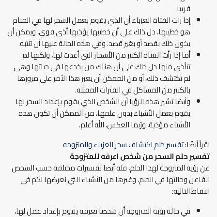
قريبا.
إذا رات الفتاة العزباء أن الذي يقوم بعمل السحر لها في المنام
هو خطيبها، دل ذلك على أن خطيبها يؤذيها أذى قوي، ويمكن أن
يكون ذلك بقصد أو بغير قصد، وفي هذه الحالة عليها أن تنتبه.
أما إذا رأت الفتاة الكثير من الأسحار التي أعدت لها، ولكنها لم
تتأذى منها دل ذلك على أن هناك من يخدعها في حياتها وهي
لم تكتشف ذلك، أو من الممكن أن يعبر هذا الأمر على مرورها
بالكثير من المشاكل في الفترات المقبلة.
وأيضا تشير هذه الرؤيا أن الشخص الذي يقوم بإعداد السحر لها
يقوم بعمل الأشياء بدون علمها، من الممكن أن تكون هذه
الأشياء مؤذية، ورُبما العكس، الله أعلم.
اقرأ أيضًا:
تفسير حلم اكتشاف سحر للعزباء وللمتزوجه
تفسير حلم السحر من شخص اعرفه
للمتزوجة
عن رؤية المتزوجة لهذا الحلم، فله أيضا تفسيرات مختلفة حسب الشخص
الفاعل وحالتها في الحلم، وغيرها من الأشياء التي نعرضها لكم في
النقاط التالية:
في حالة رؤية المتزوجة أن شخصا تعرفه يقوم بإعداد عمل لها،