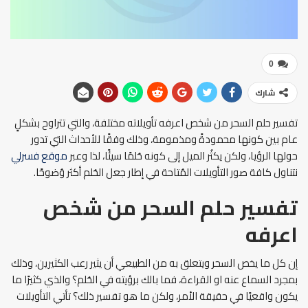
0
شارك
تفسير حلم السحر من شخص اعرفه تأويلاته مختلفة، والتي تتراوح بشكلٍ
عام بين كونها محمودةً ومذمومة، وذلك وفقًا للأحداث التي تدور
حولها الرؤيا، ولكن يكثُر الميل إلى كونه حُلمًا سيئًا، لذا وعبر
موقع فسرلي
نتناول كافة صور التأويلات المُتاحة في إطار جعل الحُلم أكثر وُضوحًا.
تفسير حلم السحر من شخص
اعرفه
إن كل ما يخص السحر ويتعلق به من الطبيعي أن يثير رعب الكثيرين، وذلك
بمجرد السماع عنه او القراءة، فما بالك برؤيته في الحُلم؟ والذي كثيرًا ما
يكون واقعيًا في حقيقة الأمر، ولكن ما هو تفسير ذلك؟ تأتي التأويلات