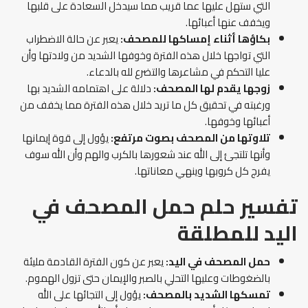
التي ستهل عليها عما قريب مما سيدخل السعادة على قلبها
ويخفف عنها أعبائها.
بكاؤها أثناء إمساكها للمصحف:
يعبر عن حالة الاضطراب
التي تواجها خلال هذه الفترة وخوفها الشديد من ولادتها وأن
عليا التحكم في مشاعرها والتضرع لله بالدعاء.
زوجها يقدم لها المصحف:
دلالة على اهتمامه الشديد بها
ورغبته في تحقيق كل ما تريد خلال هذه الفترة مما يخفف من
أعبائها وخوفها.
تلاوتها من المصحف بصوت مرتفع:
يؤول إلى قوة إيمانها
وأنها تلتجئ إلى الله عند شعورها بالكرب والهم وأن الله سوف
يفرج كل كروبها وينهي معاناتها.
تفسير حلم حمل المصحف في
اليد للمطلقة
حمل المصحف في اليد:
يعبر عن كون الفترة القادمة مليئة
بالضغوطات وعليها التحلي بالصبر والإيمان حتى تزول الهموم.
تمسكها الشديد بالمصحف:
يؤول إلى التجائها على الله