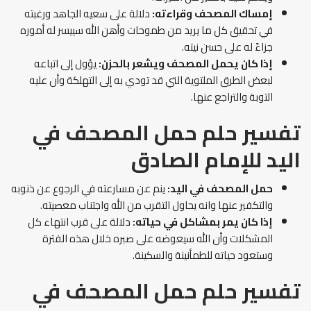
إمساك المصحف وقراءته:
دلالة على سعيه الجاهد ورغبته
في تحقيق كل ما يريد من طموحات وأهن الله سييسر له أموره
جزاءً له على حسن نيته.
إذا كان يحمل المصحف ويشعر بالحزن:
يؤول إلى اتباعه
لبعض الطرق الملتوية التي قد تودي به إلى التهلكة وأن عليه
التوبة والتراجع عنها.
تفسير حلم حمل المصحف في
اليد
للإمام الصادق
حمل المصحف في اليد:
ينم عن مسارعته في الرجوع عن ذنوبه
والتكفير عنها وانه يحاول التقرب من الله واجتناب معصيته.
إذا كان يمر بمشاكل في حياته:
دلالة على قرب انتهاء كل
المشكلات وأن الله سيعوضه على صبره خلال هذه الفترة
وستعود حياته للطمأنينة والسكينة.
تفسير حلم حمل المصحف في