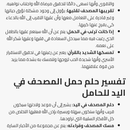
والتقوى وأنها تسعى دائمًا لتحقيق مرضاة الله واجتناب نواهيه.
تقريبها المصحف لقلبها:
يؤول إلى وجود مشكلة تؤرق حياتها
وغير قادرة على التعامل معها وأن عليها التقرب إلى الله بالدعاء
كي يفرج عنها كربها.
إذا كانت ترغب في الحمل:
ينم عن أن الله سينعم عليها بالطفل
الذي رغبت فيه مما سيدخل السعادة في قلبها وعليها شكر الله
على نعمه.
تمسكها الشديد بالقرآن:
يعبر عن رغبتها في تحقيق الاستقرار
الأسري وأنها شديدة الحب لزوجها وتتمسك به بشدة مما يزيد
من قوة علاقتهما.
تفسير حلم حمل المصحف في
اليد للحامل
حلم المصحف في اليد:
يشير إلى أن موعد ولادتها سيكون
قريب وأنها ستكون سهلة ويسيرة بإذن الله فعليها التخلص من
كل الأفكار السلبية التي تراودها.
مسك المصحف وقراءته:
ينم عن مجموعة من الأخبار السارة