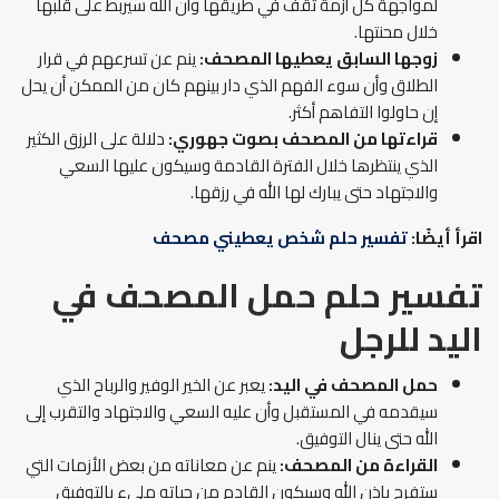
لمواجهة كل أزمة تقف في طريقها وأن الله سيربط على قلبها
خلال محنتها.
زوجها السابق يعطيها المصحف:
ينم عن تسرعهم في قرار
الطلاق وأن سوء الفهم الذي دار بينهم كان من الممكن أن يحل
إن حاولوا التفاهم أكثر.
قراءتها من المصحف بصوت جهوري:
دلالة على الرزق الكثير
الذي ينتظرها خلال الفترة القادمة وسيكون عليها السعي
والاجتهاد حتى يبارك لها الله في رزقها.
اقرأ أيضًا:
تفسير حلم شخص يعطيني مصحف
تفسير حلم حمل المصحف في
اليد للرجل
حمل المصحف في اليد:
يعبر عن الخير الوفير والرباح الذي
سيقدمه في المستقبل وأن عليه السعي والاجتهاد والتقرب إلى
الله حتى ينال التوفيق.
القراءة من المصحف:
ينم عن معاناته من بعض الأزمات التي
ستفرج بإذن الله وسيكون القادم من حياته مليء بالتوفيق