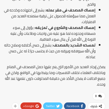
والخير.
إمساك المصحف في مقر عمله:
يشير إلى اجتهاده وكدحه في
العمل مما سيؤهله للحصول على ترقية ستمنحه العديد من
الامتيازات.
إمساك المصحف والشروع في تمزيقه:
يؤول إلى سوء
مسعاه وجحوده لما هو عليه من واجبات وطاعات وأن عليه
التوبة إلى الله قبل أن ينال سوء العاقبة.
تمسكه الشديد بالمصحف:
يشير إلى حسن أخلاقه وصلاح حاله
وأن الله سيوفقه ويرزقه من حيث لا يحتسب جزاءً له على حسن
عبادته.
يمكن إيجاد العديد من الأمور التي ينم عليها حمل المصحف في المنام
وباختلاف العلماء تختلف التفسيرات وما يرتبط بها في الواقع، ولكن في
جميع الحالات لا يمكن التأكد من حقيقة المدلولات كون علمها عند الله
وحده.
0
Google+
Twitter
Facebook
شارك