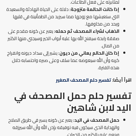
لمثابرته على فعل الطاعات.
إذا كانت الحالمة متزوجة:
دلالة على الحياة الهادئة والسعيدة
التي ستعيشها مع زوجها مما سيزيد من الطمأنينة في قلبها
ويحد من مخاوفها.
الذهاب لشراء المصحف ثم حمله:
يعبر عن كونه مقدم على
صفقة رابحة سيفتح الله بها عليه أبواب الخير وسيجني منها الكثير
من المال.
إذا كان الحالم يعاني من ديون:
يشير إلى سداد ديونه وانفراج
كربه وأن الله سيعوضه عما سلف وعلى صبره واحتسابه خلال
هذه الفترة.
اقرأ أيضًا:
تفسير حلم المصحف الصغير
تفسير حلم حمل المصحف في
اليد
لابن شاهين
حمل المصحف في اليد
:
يعبر عن كونه يسير في طريق الصلاح
والهداية الذي سيكون فيه توفيقه بإذن الله وأن الله سيرزقه
وينعم عليه بالكثير من الخيرات.