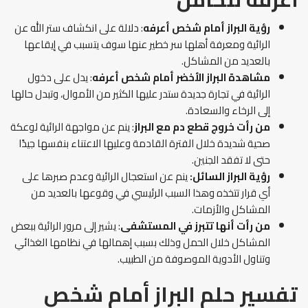
رؤية البراز أمام شخص أعرفه
: دلالة على انكشاف ستر الله عن
الرائية ومعرفة أهلها سر خطير عنها سوف يتسبب في إيقاعها
بالعديد من المشاكل.
مشاهدة البراز الأخضر أمام شخص أعرفه
: يدل على دخول
الرائية في تجارة جديدة ستدر عليها الكثير من الأموال، وتبدل حالها
إلى الرخاء والسعادة.
من رأت خروج قطع دم مع البراز
: ينم عن مواجهة الرائية لوعكة
صحية شديدة خلال الفترة القادمة وعليها الاعتناء بنفسها جيدًا
حتى لا تفقد الجنين.
رؤية البراز السائل:
ينم عن استعجال الرائية وعدم صبرها على
أي قرار تتخذه وهذا السبب الرئيسي في وقوعها بالعديد من
المشاكل والأزمات.
من رأت أنها تتبرز في المستشفى
: يشير إلى مرور الرائية ببعض
المشاكل خلال الحمل وذلك بسبب إهمالها في نظامها الغذائي
وتناول الأدوية الموصوفة من الطبيب.
تفسير حلم البراز أمام شخص