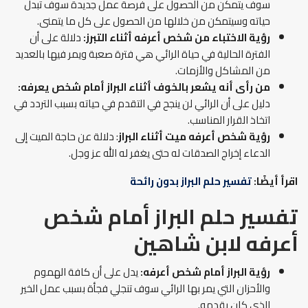
سوف يتمكن من الحصول على فرصة عمل جديدة سوف تبدل
حياته وسيتمكن من خلالها من الحصول على كل ما يتمنى.
رؤية الاختباء من شخص أعرفه أثناء التبرز:
دلالة على أن
الفترة الحالية في حياة الرائي هي فترة صعبة ويمر فيها بالعديد
من المشاكل والأزمات.
من رأى أنه يشعر بالخوف أثناء البراز أمام شخص يعرفه:
دليل على أن الرائي لن ينجح في التقدم في حياته بسبب التردد في
اتخاذ القرار المناسب.
رؤية شخص أعرفه ميت أثناء البراز
: دلالة عن حاجة الميت إلى
الدعاء إخراج الصدقات له حتى يغفر له الله عز وجل.
اقرأ أيضًا:
تفسير حلم البراز بدون رائحة
تفسير حلم البراز أمام شخص
أعرفه لابن شاهين
رؤية البراز أمام شخص أعرفه:
يدل على أن كافة الهموم
والأحزان التي يمر بها الرائي سوف تنجلي فجأة بسبب عمل الخير
الذي كان يقدمه.