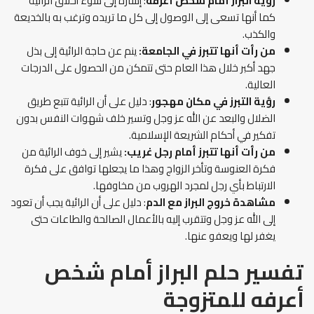
رؤية البراز أمام شخص أعرفه
: إشارة إلى سوء أخلاق الرائية
كما أنها تسعى إلى الوصول إلى كل ما تريده وترغب به بالخديعة
والكذب.
من رأت أنها تتبرز في الجامعة:
ينم عن حاجة الرائية إلى بذل
جهد أكبر خلال هذا العام حتى تتمكن من الحصول على الدرجات
العالية.
رؤية التبرز في مكان مهجور
: دليل على أن الرائية تتبع طريق
الضلال والبعد عن الله عز وجل وتسير خلف شهوات النفس بدون
تفكير في أحكام الشريعة الإسلامية.
من رأت أنها تتبرز أمام رجل غريب:
يشير إلى خوف الرائية من
فكرة العنوسة وتأخر الزواج وهذا ما يجعلها توافق على فكرة
الارتباط بأي رجل لمجرد الهروب من مخاوفها.
مشاهدة خروج البراز مع الدم
: دليل على أن الرائية يجب أن تعود
إلى الله عز وجل وتتقرب إليه بالأعمال الصالحة والطاعات حتى
يغفر لها ويعفو عنها.
تفسير حلم البراز أمام شخص
أعرفه للمتزوجة