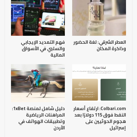
العطر الشرقي: لغة الحضور
فهم التمديد الإيجابي
وذاكرة المكان
والسلبي في الأسواق
المالية
Colbari.com: ارتفاع أسعار
دليل شامل لمنصة 1xBet:
النفط فوق 115 دولارًا بعد
المراهنات الرياضية
هجوم الحوثيين على
وتطبيقات الهواتف في
إسرائيل
الأردن