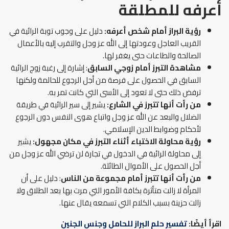
أعرفه للمطلقة
رؤية البراز أمام شخص أعرفه:
دليل على وجوب توبة الرائية في
القريب العاجل وعودتها إلى الله عز وجل والتقرب إليه بالأعمال
الصالحة والطاعات حتى يغفر لها.
مشاهدة التبرز أمام زوجي السابق
: إشارة إلى رغبة زوج الرائية
السابق في الحصول على فرصة من أجل الرجوع للحالمة ولكنها
ترفض ذلك حتى لا تعود إلى الأسى التي كانت تمر به.
من رأت أنها تتبرز في الشارع:
يشير إلى سير الرائية في طريقة
الضلال والبعد عن الله عز وجل واتباع هوى النفس دون الرجوع
لأحكام وضوابط الدين الإسلامي.
رؤية محاولة الاختباء أثناء التبرز في مكان مجهول:
يشير
إلى محاولة الرائية في الدخول في تجارة لن ترضي الله عز وجل من
أجل الحصول على الأموال الطائلة.
من رأت أنها تتبرز أمام مجموعة من الناس
: دليل على أن
المرأة لا زالت متأثرة بكافة الأمور التي مرت بها بعد الطلاق ولا
زالت حزينة بسبب الكلام التي تسمعه يقال عنها.
اقرأ أيضًا:
تفسير حلم البراز للحامل وجنس الجنين