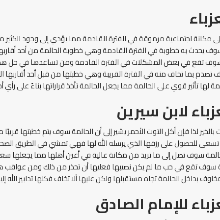
زباء
 مكانة اجتماعية مرموقة في الفترة القادمة مما يؤدي إلى وجود الكثير من
وف يحدث به خطوبة في الفترة القادمة وهي خطوبة الحالمة من أحد أقاربها
ة سوف تقع في بعض المشكلات في الفترة القادمة ومن تساعدها في حل ه
تصدم بما تخاف منه في الفترة القريبة وهي خطبتها من قبل أحد أقاربها الت
مة لها تأثير قوي على الحالمة مما يجعل الحالمة تأخذ قراراتها بناءً على رأي
زباء لابن سيرين
بالخير لذا فإن أكل التوت الأحمر يشير إلى أن الحالمة سوف يتم خطبتها قريبًا
تسعى للحصول على رزقها الذي يرسله الله لها فهي تمشي في الطريق الصحي
لحالمة سوف تصل إلى ما تريد من مكانة عالية في أعين أهلها مما يجعلها س
ة سوف تقع في حب ما لم يكن نصيبها فعليها أن تحذر من ذلك ومن عواقب هذا 
ف بداخل الحالمة تجاه مستقبلها ولكن عليها ألا تخاف فكلها تدابير الله إلينا
زباء للإمام الصادق