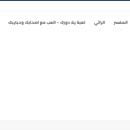
المفسر
الرائي
لعبة يلا دورك – العب مع اصحابك وحبايبك