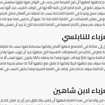
م لخطبتها فعليها أن تتيح الفرصة لمن يرغب في الزواج منها فإنها ستعيش مع 
سوف تقع في الخير الكثير الذي كتبه الله لها في الوقت القريب حيث أنها تصبر 
 سوف تصبح وحيدة في الفترة القادمة بسبب ما تفعله من أفعال تجعل الجميع ير
 في بعض المشكلات في الفترة القادمة، لذا عليها أن تحترس مما هو قادم له
ة سوف تمر ببعض الأيام الصعبة في الفترة القادمة التي لا تريد أن تعيش مثل
زباء للنابلسي
ل إلى مكانة في المجتمع تجعلها أفضل ولكنها ستسقط منها بسبب ما تقوله
ة تقع في الكثير من الضغوطات النفسية التي تجعلها تريد أن تهرب منها ولكن
المة يحبها كثيرًا ويخاف عليها وهذا ما يجعله دائمًا يقوى عليها فيجب ألا تحزن
مة سوف يتم خطبتها قريبًا ولكنها لا تتفق مع خطيبها أبدًا لذا ستمر بتجربة فاشل
ن الحالمة سوف تحضر حفل زفاف في الفترة القريبة وهذا يكون السبب في تع
زباء لابن شاهين
ب من والدها في هذه الفترة فعليها أن تتقرب ولا تقلق من أي رد فعل قادم 