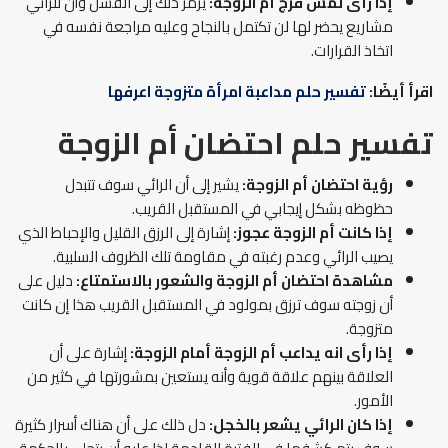
إذا رأى لمس فرج أم الزوجة:
يرمز ذلك إلى الفشل وأن للرائي
مشاريع يحضر لها لن تكتمل بالنجاح وعليه مراجعة نفسه في
اتخاذ القرارات.
اقرأ أيضًا:
تفسير حلم مداعبة امرأة متزوجة اعرفها
تفسير حلم احتضان أم الزوجة
رؤية احتضان أم الزوجة:
يشير إلى أن الرائي سوف تتبدل
حظوظه بشكل إيجابي في المستقبل القريب.
إذا كانت أم الزوجة عجوز:
إشارة إلى الرزق القليل والإحباط الذي
يصيب الرائي وعدم رغبته في مقاومة تلك الظروف السلبية.
مشاهدة احتضان أم الزوجة والشعور بالاستمتاع:
دليل على
أن زوجته سوف ترزق بمولود في المستقبل القريب هذا إن كانت
متزوجة.
إذا رأى انه يداعب أم الزوجة أمام الزوجة:
إشارة على أن
العلاقة بينهم علاقة قوية وأنه يستعين بمشورتها في كثير من
الأمور.
إذا كان الرائي يشعر بالخجل:
دل ذلك على أن هناك أسرار كثيرة