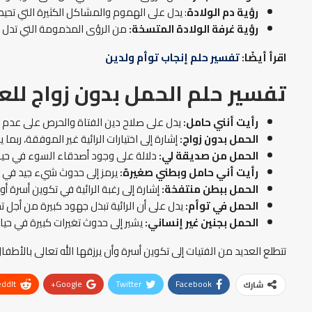
رؤية دم الولادة
: يدل على الهموم والمشاكل الكثيرة التي تحيط
رؤية غرفة الولادة المتسخة:
من الرؤى المذمومة التي تدل ع
اقرأ أيضًا:
تفسير حلم إنجاب توأم ولدين
تفسير حلم الحمل بدون زواج للعز
رأيت أنني حامل:
يدل على صلاح دين الفتاة والحرص على عدم ال
الحمل بدون زواج:
إشارة إلى اختيارات الرائية غير الموفقة، ربما
الحمل من صديقة لي:
دلالة على وجود أصدقاء السوء في حيا
رأيت أني حامل وبطني صغيرة:
يرمز إلى حدوث شيء جيد في و
الحمل ببطن منتفخة:
إشارة إلى رغبة الرائية في تكوين أسرة
الحمل في توأم:
يدل على أن الرائية تبذل جهود كبيرة من أجل 
الحمل بجنين غير إنساني:
يشير إلى حدوث تغيرات كبيرة في حياة
تتطلع العديد من الفتيات إلى تكوين أسرة وأن يرزقها الله تعالى بالأطفا
ddIt
Google+
Twitter
Facebook
شارك