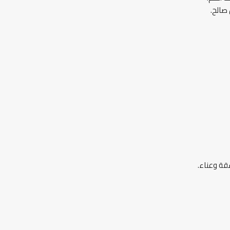
 صالح.
قة وعناء.