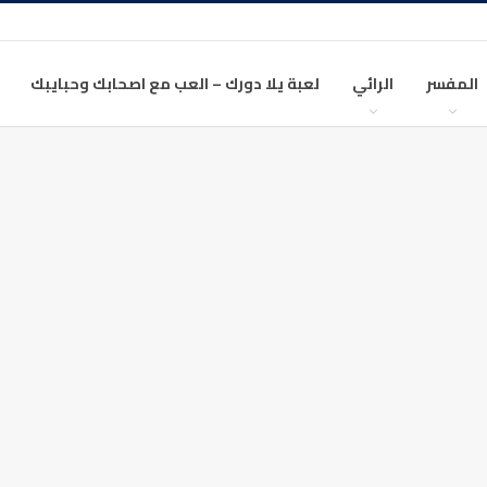
المفسر
الرائي
لعبة يلا دورك – العب مع اصحابك وحبايبك