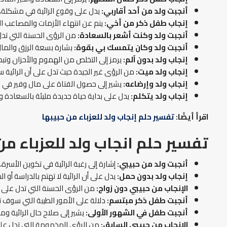
أنجبت ولد من أحد أقاربي:
يدل على وقوع الرائية في مشكلة، و
إنجاب طفل ذكر من أخي:
ينم عن انتهاء الأزمات والمصاعب الت
أنجبت ولد وكنت أشعر بالسعادة:
من الرؤى الحسنة التي تدل 
أنجبت ولد وكان يتمسك بي بقوة:
بشارة بسعة الرزق والمال
إنجاب ولد بدون آلم:
يرمز إلى التخلص من الهموم والأحزان وتبدل 
إنجاب ولد ميت:
من الرؤى غير الجيدة حيث تدل على أن الرائية 
إنجاب ولد وإرضاعه:
يشير إلى حصول الفتاة على مال وفير في و
إنجاب ولد يتكلم:
يدل على بداية حياة جديدة مليئة بالسعادة
اقرأ أيضًا:
تفسير حلم إنجاب ولد للعزباء من حبيبها
تفسير حلم انجاب ولد للعزباء من
أنجبت ولد من حبيبي:
إشارة إلى رغبة الرائية في تكوين الأس
إنجاب ولد بدون حمل:
يدل على أن الرائية لا تهتم بالدراسة أو 
الإنجاب من حبيبي دون زواج:
من الرؤى الحسنة التي تدل على 
أنجبت طفل ذكر مبتسم:
دلالة على الأمور الطيبة التي سوف ت
أنجبت طفل في الشهور الأولى:
يشير إلى صلاح حال الرائية و
الإنجاب من حبيبي السابق:
من الرؤى المذمومة التي تدل على س