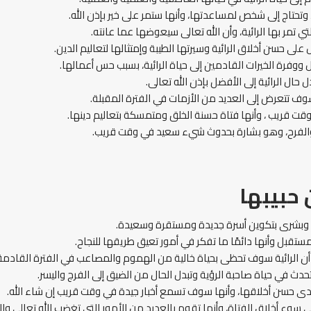
تحتاج إلى شخص لمساعدتها، وأنها ستمر على خير بإذن الله.
ي تمر بها الرائية، وأن الله تعالى سيعوضها عما عانته.
على حسن أخلاق الرائية وسيرتها الطيبة وإمتثالها لتعاليم الدين.
 ووفرة الخيرات القادمين إلى حياة الرائية، بسبب حس أعمالها.
حال الرائية إلى الأفضل بإذن الله تعالى.
سوف تتعرض إلى العديد من الأزمات في الفترة المقبلة.
قت قريب ، وأنها فتاة حسنة الخلق ومتمسكة بتعاليم دينها.
 والفرح، وهو بشارة بحدوث شيء سعيد في وقت قريب.
 حبيبها
رة، وبشرى بتكوين أسرة جديدة ومستقرة وسعيدة.
المستقبل وأنها دائمًا ما تفكر في أمور تعيق طريقها للنجاح.
أن الرائية سوف تحظى بحياة خالية من الهموم والمصاعب في الفترة القادمة
حدث في حياة صاحبة الرؤية وتبدل الحال من الضيق إلى الفرج واليسر.
مدى حسن أخلاقها، وأنها سوف تسمع أخبار جيدة في وقت قريب إن شاء الله.
وء أخلاق الفتاة، وأنها تقوم بالعديد من الأمور التي تغضب الله تعالى والل