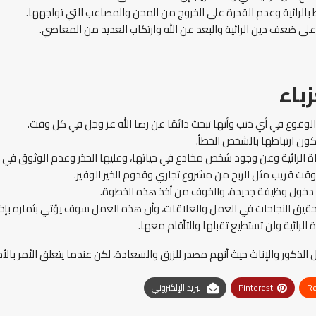
 بالرائية وعدم القدرة على الخروج من المحن والمصاعب التي تواجهها.
لى ضعف دين الرائية والبعد عن الله وارتكاب العديد من المعاصي.
باء
وقوع في أي ذنب وأنها تبحث دائمًا عن رضا الله عز وجل في كل وقت.
 يكون ارتباطها بالشخص الخطأ.
ة الرائية وعن وجود شخص مخادع في حياتها، وعليها الحذر وعدم الوثوق ف
قت قريب مثل الربح من مشروع تجاري وقدوم الخير الوفير.
 أو دخول وظيفة جديدة، والخوف من أخذ هذه الخطوة.
تحقيق النجاحات في العمل والعلاقات، وأن هذه العمل سوف يؤتي بثماره بإذن 
 الرائية ولن تستطيع تقبلها والتأقلم معها.
ل الذكور والإناث حيث أنهم مصدر للزرق والسعادة، لكن عندما يتعلق الأمر بالأ
Re
Pinterest
البريد الإلكتروني