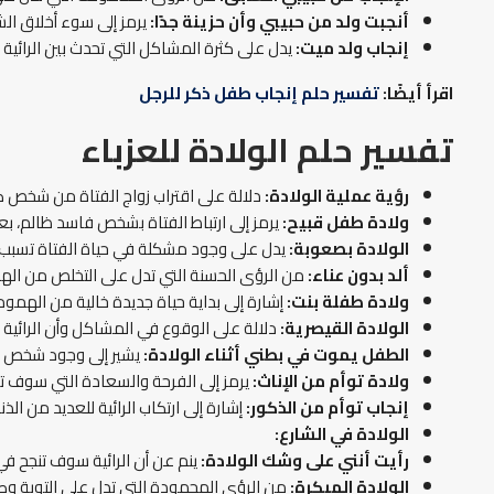
أنجبت ولد من حبيبي وأن حزينة جدًا:
يرمز إلى سوء أخلاق الش
إنجاب ولد ميت:
يدل على كثرة المشاكل التي تحدث بين الرائية
اقرأ أيضًا:
تفسير حلم إنجاب طفل ذكر للرجل
تفسير حلم الولادة للعزباء
رؤية عملية الولادة:
دلالة على اقتراب زواج الفتاة من شخص ص
ولادة طفل قبيح:
يرمز إلى ارتباط الفتاة بشخص فاسد ظالم، بعي
الولادة بصعوبة:
يدل على وجود مشكلة في حياة الفتاة تسبب 
ألد بدون عناء:
من الرؤى الحسنة التي تدل على التخلص من الهم
ولادة طفلة بنت:
إشارة إلى بداية حياة جديدة خالية من الهموم 
الولادة القيصرية:
دلالة على الوقوع في المشاكل وأن الرائية
الطفل يموت في بطني أثناء الولادة:
يشير إلى وجود شخص سي
ولادة توأم من الإناث:
يرمز إلى الفرحة والسعادة التي سوف تح
إنجاب توأم من الذكور:
إشارة إلى ارتكاب الرائية للعديد من ا
الولادة في الشارع:
رأيت أنني على وشك الولادة:
ينم عن أن الرائية سوف تنجح في
الولادة المبكرة:
من الرؤى المحمودة التي تدل على التوبة وصلا