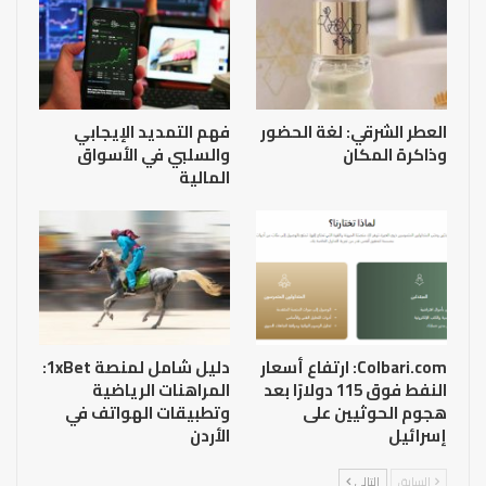
العطر الشرقي: لغة الحضور
فهم التمديد الإيجابي
وذاكرة المكان
والسلبي في الأسواق
المالية
Colbari.com: ارتفاع أسعار
دليل شامل لمنصة 1xBet:
النفط فوق 115 دولارًا بعد
المراهنات الرياضية
هجوم الحوثيين على
وتطبيقات الهواتف في
إسرائيل
الأردن
السابق
التالي