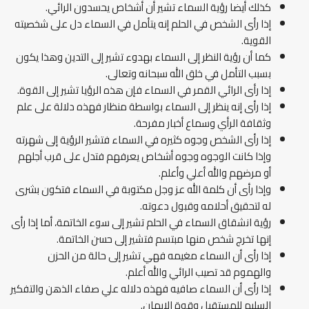
كذلك أيضا رؤية السماء تشير أن أشخاص يحسدون الرائي.
إذا رأى الشخص في الحلم إنه يتأمل في السماء دل على شخصيته
القوية.
كما أن رؤية النظر إلى السماء بهدوء تشير إلى التدين وهذا يكون
بسبب التأمل في خلق الله سبحانه وتعالى.
إذا رأى الرائي القمر في السماء فإن هذه الرؤيا تشير إلى القوة.
إذا رأى إنه ينظر إلى السماء بواسطة منظار فهذه دلالة على علم
وثقافة الرأي وسماع أخبار مفرحة.
إذا رأى الشخص وجوه كثيره في السماء فتشير الرؤية إلى شهرته
وإذا كانت الوجوه وجوه أشخاص يعرفهم فتدل على قرب أجلهم
أو مرضهم والله أعلي وأعلم.
وإذا رأى أن كلمة الله عز وجل مكتوبة في السماء فتكون بشرى
له لتحقيق أحلامه وقبول دعوته.
رؤية انشقاق السماء في الحلم تشير إلى سوء الخاتمة، أما إذا رأى
إنها تخرج شخص منها مبتسم فتشير إلى حسن الخاتمة.
إذا رأى أن السماء مغيمه فهي تشير إلى حالة من الحزن
والهموم قد تصيب الرائي والله أعلم.
إذا رأى أن السماء صافيه فهذه دلاله علي صفاء الذهن والتفكير
السليم للمستقبل وقوة الإيمان.